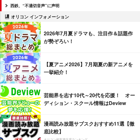
西鉄、“不適切音声”に声明
オリコン インフォメーション
2026年7月夏ドラマも、注目作＆話題作
が勢ぞろい！
【夏アニメ2026】7月期夏の新アニメを
一挙紹介！
芸能界を志す10代～20代を応援！ オー
ディション・スクール情報はDeview
漫画読み放題サブスクおすすめ11選【徹
底比較】
オリコン顧客満足度ランキング