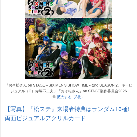
『おそ松さん on STAGE～SIX MEN'S SHOW TIME～2nd SEASON 2』キービ
ジュアル（C）赤塚不二夫／「おそ松さん」on STAGE製作委員会2026
拡大する（2枚）
【写真】『松ステ』来場者特典はランダム16種!
両面ビジュアルアクリルカード