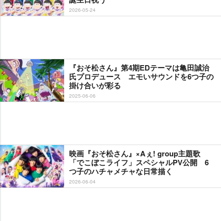
2026-05-24
『おそ松さん』第4期EDテーマは亀田誠治
氏プロデュース エモいサウンドを6つ子の
掛け合いが彩る
2025-06-06
映画『おそ松さん』×Aぇ! group主題歌
「でこぼこライフ」スペシャルPV公開 6
つ子のハチャメチャな日常描く
2026-06-04