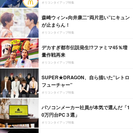
オリコンタイアップ特集
森崎ウィン×向井康二“両片思い”にキュン
が止まらん！
オリコンタイアップ特集
デカすぎ都市伝説発生!?ファミマ45％増
量作戦再来
オリコンタイアップ特集
SUPER★DRAGON、自ら描いた”レトロ
フューチャー”
オリコンタイアップ特集
パソコンメーカー社員が本気で選んだ「1
0万円台PC３選」
オリコンタイアップ特集