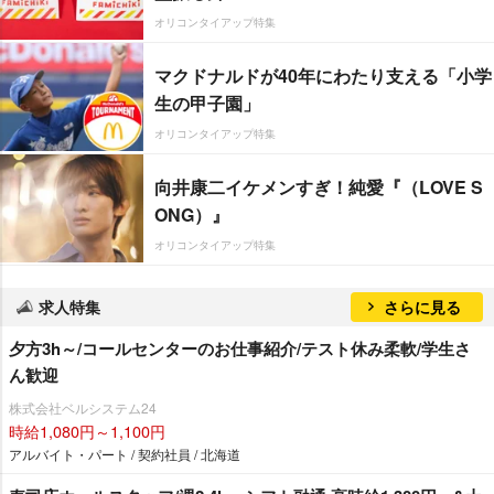
オリコンタイアップ特集
マクドナルドが40年にわたり支える「小学
生の甲子園」
オリコンタイアップ特集
向井康二イケメンすぎ！純愛『（LOVE S
ONG）』
オリコンタイアップ特集
求人特集
さらに見る
夕方3h～/コールセンターのお仕事紹介/テスト休み柔軟/学生さ
ん歓迎
株式会社ベルシステム24
時給1,080円～1,100円
アルバイト・パート / 契約社員 / 北海道