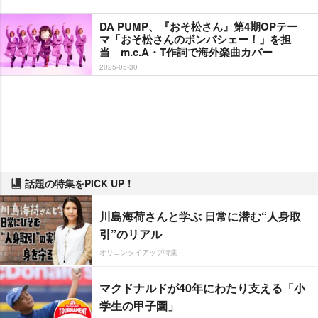
DA PUMP、『おそ松さん』第4期OPテー
マ「おそ松さんのボンバシェー！」を担
当 m.c.A・T作詞で海外楽曲カバー
2025-05-30
話題の特集をPICK UP！
川島海荷さんと学ぶ 日常に潜む“人身取
引”のリアル
オリコンタイアップ特集
マクドナルドが40年にわたり支える「小
学生の甲子園」