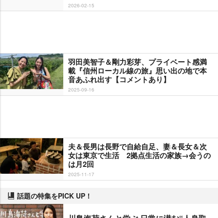
2026-02-15
羽田美智子＆剛力彩芽、プライベート感満
載『信州ローカル線の旅』思い出の地で本
音あふれ出す【コメントあり】
2025-09-16
夫＆長男は長野で自給自足、妻＆長女＆次
女は東京で生活 2拠点生活の家族→会うの
は月2回
2025-11-17
話題の特集をPICK UP！