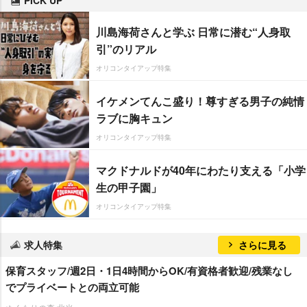
PICK UP
川島海荷さんと学ぶ 日常に潜む“人身取
引”のリアル
オリコンタイアップ特集
イケメンてんこ盛り！尊すぎる男子の純情
ラブに胸キュン
オリコンタイアップ特集
マクドナルドが40年にわたり支える「小学
生の甲子園」
オリコンタイアップ特集
求人特集
さらに見る
保育スタッフ/週2日・1日4時間からOK/有資格者歓迎/残業なし
でプライベートとの両立可能