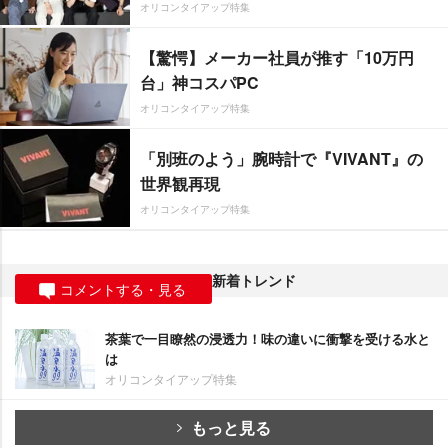
オリコンタイアップ特集
【驚愕】メーカー社員が推す「10万円
台」神コスパPC
オリコンタイアップ特集
「別班のよう」腕時計で『VIVANT』の
世界観再現
オリコンタイアップ特集
新着トレンド
コメントする・見る
茶葉で一目瞭然の浸透力！味の違いに衝撃を受ける水と
は
オリコンタイアップ特集
もっと見る