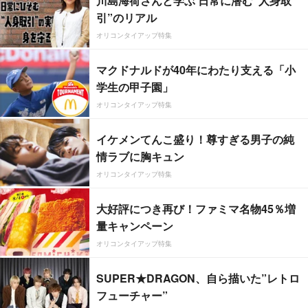
川島海荷さんと学ぶ 日常に潜む“人身取
引”のリアル
オリコンタイアップ特集
マクドナルドが40年にわたり支える「小
学生の甲子園」
オリコンタイアップ特集
イケメンてんこ盛り！尊すぎる男子の純
情ラブに胸キュン
オリコンタイアップ特集
大好評につき再び！ファミマ名物45％増
量キャンペーン
オリコンタイアップ特集
SUPER★DRAGON、自ら描いた”レトロ
フューチャー”