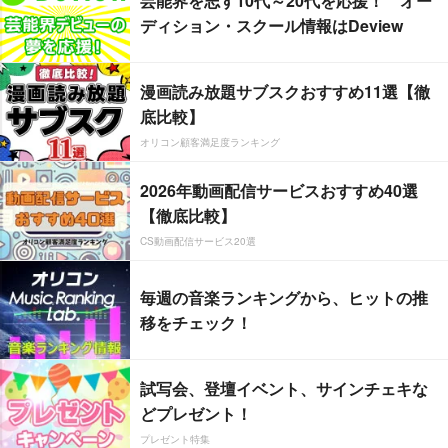
芸能界を志す10代～20代を応援！ オー
ディション・スクール情報はDeview
漫画読み放題サブスクおすすめ11選【徹
底比較】
オリコン顧客満足度ランキング
2026年動画配信サービスおすすめ40選
【徹底比較】
CS動画配信サービス20選
毎週の音楽ランキングから、ヒットの推
移をチェック！
試写会、登壇イベント、サインチェキな
どプレゼント！
プレゼント特集