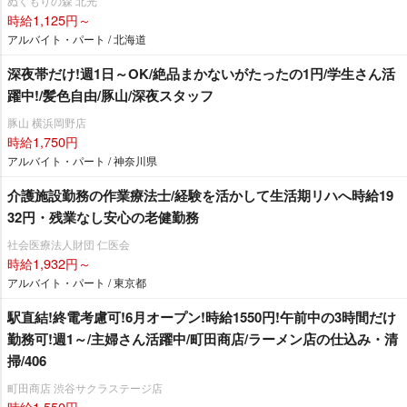
ぬくもりの森 北光
時給1,125円～
アルバイト・パート / 北海道
深夜帯だけ!週1日～OK/絶品まかないがたったの1円/学生さん活
躍中!/髪色自由/豚山/深夜スタッフ
豚山 横浜岡野店
時給1,750円
アルバイト・パート / 神奈川県
介護施設勤務の作業療法士/経験を活かして生活期リハへ時給19
32円・残業なし安心の老健勤務
社会医療法人財団 仁医会
時給1,932円～
アルバイト・パート / 東京都
駅直結!終電考慮可!6月オープン!時給1550円!午前中の3時間だけ
勤務可!週1～/主婦さん活躍中/町田商店/ラーメン店の仕込み・清
掃/406
町田商店 渋谷サクラステージ店
時給1,550円