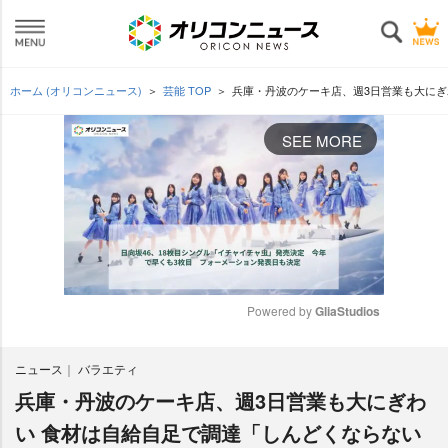
ホーム (オリコンニュース)
芸能 TOP
兵庫・丹波のケーキ店、週3日営業も大にぎ
SEE MORE
Powered by 
GliaStudios
M
ニュース
バラエティ
u
t
兵庫・丹波のケーキ店、週3日営業も大にぎわ
e
い 食材は自給自足で調達「しんどくならない