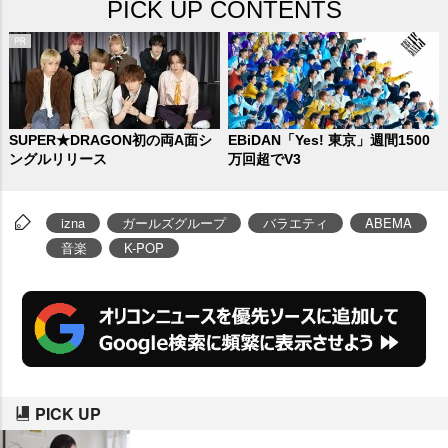
PICK UP CONTENTS
SUPER★DRAGON初の両A面シ
EBiDAN「Yes! 東京」週間1500
ングルリリース
万回超でV3
izna
ガールズグループ
バラエティ
ABEMA
音楽
K-POP
PICK UP