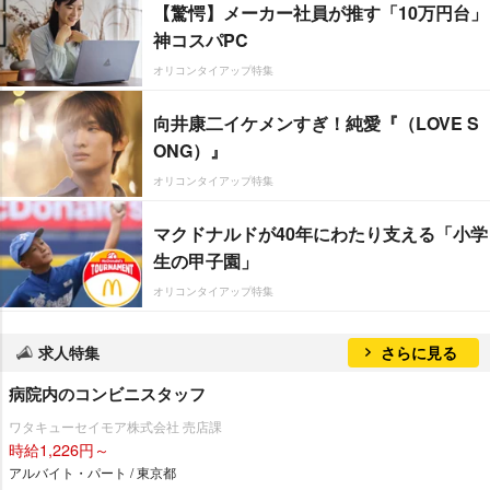
【驚愕】メーカー社員が推す「10万円台」
神コスパPC
オリコンタイアップ特集
向井康二イケメンすぎ！純愛『（LOVE S
ONG）』
オリコンタイアップ特集
マクドナルドが40年にわたり支える「小学
生の甲子園」
オリコンタイアップ特集
求人特集
さらに見る
病院内のコンビニスタッフ
ワタキューセイモア株式会社 売店課
時給1,226円～
アルバイト・パート / 東京都