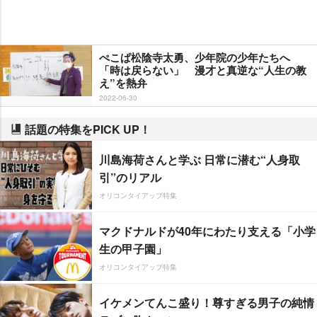
ぺこぱ松陰寺太勇、少年院の少年たちへ
「時は戻らない」 漫才と真逆な“人生の教
え”を熱弁
2022-06-30
話題の特集をPICK UP！
川島海荷さんと学ぶ 日常に潜む“人身取
引”のリアル
オリコンタイアップ特集
マクドナルドが40年にわたり支える「小学
生の甲子園」
オリコンタイアップ特集
イケメンてんこ盛り！尊すぎる男子の純情