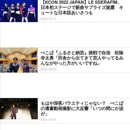
【KCON 2022 JAPAN】LE SSERAFIM、
日本初ステージで新曲サプライズ披露 キ
ュートな日本語あいさつも
2022-10-14
ぺこぱ『ふるさと納芸』挑戦で自信 松陰
寺太勇「田舎から出てきて芸人やってるみ
んながやった方がいいですね」
2022-08-20
もはや深夜バラエティじゃない？ ぺこぱ
の遺書動画撮影に大反響「いつの間にか涙
が」
2021-12-15