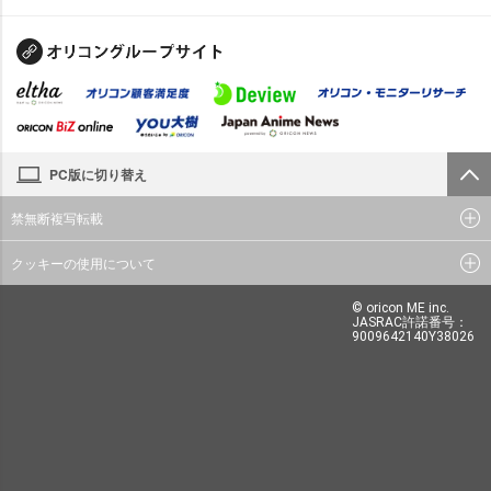
PC版に切り替え
禁無断複写転載
クッキーの使用について
© oricon ME inc.
JASRAC許諾番号：
9009642140Y38026