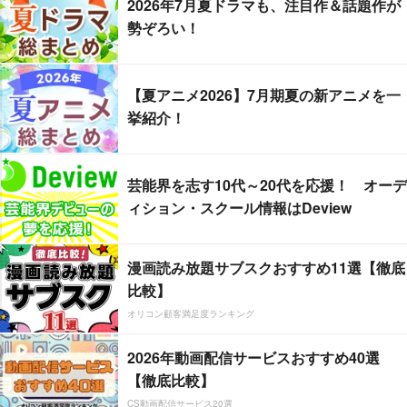
2026年7月夏ドラマも、注目作＆話題作が
勢ぞろい！
【夏アニメ2026】7月期夏の新アニメを一
挙紹介！
芸能界を志す10代～20代を応援！ オーデ
ィション・スクール情報はDeview
漫画読み放題サブスクおすすめ11選【徹底
比較】
オリコン顧客満足度ランキング
2026年動画配信サービスおすすめ40選
【徹底比較】
CS動画配信サービス20選