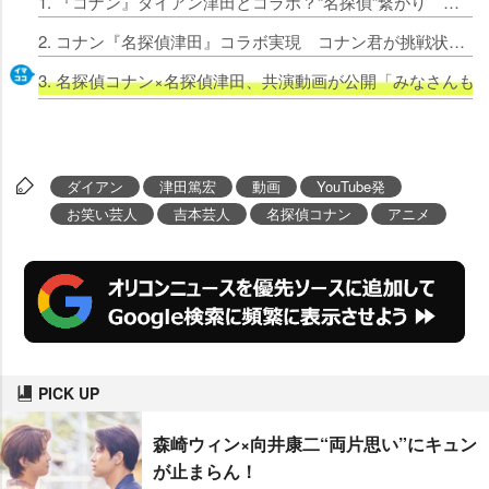
1. 『コナン』ダイアン津田とコラボ？“名探偵”繋がり 謎ビジュアル公開でネット衝撃
2. コナン『名探偵津田』コラボ実現 コナン君が挑戦状！探し出す企画でファン驚き
3. 名探偵コナン×名探偵津田、共演動画が公開「みなさんも
ダイアン
津田篤宏
動画
YouTube発
お笑い芸人
吉本芸人
名探偵コナン
アニメ
PICK UP
森崎ウィン×向井康二“両片思い”にキュン
が止まらん！