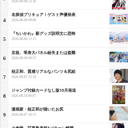
2026-08-08 23:30
名探偵プリキュア！ゲスト声優発表
4
2026-08-09 09:00
『ちいかわ』新グッズ説明文に恐怖
5
2026-08-06 12:15
京急、等身大パネル紛失または盗難
6
2026-08-09 09:57
桂正和、質感リアルなパンツ＆尻絵
7
2026-08-07 12:20
ジャンプ付録カードなし版10月発送
8
2026-08-10 00:07
漫画家・桂正和が描いたお尻
9
2026-08-07 18:15
小倉唯、写真集表紙4パターン解禁