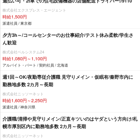
週払い可・2t車での住宅設備機器の店舗配送ドライバー!/9110
株式会社エクスプレス・エージェント
時給1,500円
派遣社員 / 東京都
夕方3h～/コールセンターのお仕事紹介/テスト休み柔軟/学生さ
ん歓迎
株式会社ベルシステム24
時給1,080円～1,100円
アルバイト・パート / 契約社員 / 北海道
週1回～OK/夜勤専従介護職 見守りメイン・仮眠有/秦野市内に
勤務地多数 2カ月～長期
株式会社ニッソーネット
時給1,600円～2,250円
派遣社員 / 神奈川県
介護職/清掃や見守りメイン/正直キツいのはヤダという方向け/札
幌市厚別区内に勤務地多数 2カ月～長期
株式会社ニッソーネット