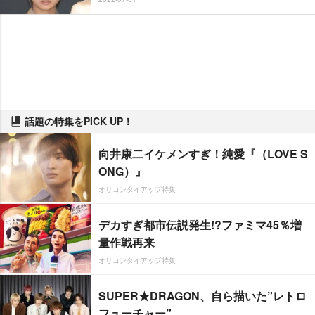
話題の特集をPICK UP！
向井康二イケメンすぎ！純愛『（LOVE S
ONG）』
オリコンタイアップ特集
デカすぎ都市伝説発生!?ファミマ45％増
量作戦再来
オリコンタイアップ特集
SUPER★DRAGON、自ら描いた”レトロ
フューチャー”