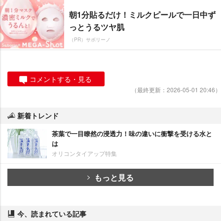
朝1分貼るだけ！ミルクピールで一日中ず
っとうるツヤ肌
（PR）サボリーノ
コメントする・見る
（最終更新：2026-05-01 20:46）
新着トレンド
茶葉で一目瞭然の浸透力！味の違いに衝撃を受ける水と
は
オリコンタイアップ特集
もっと見る
今、読まれている記事