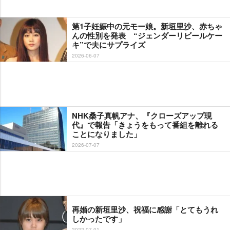
第1子妊娠中の元モー娘。新垣里沙、赤ちゃ
んの性別を発表 “ジェンダーリビールケー
キ”で夫にサプライズ
2026-06-07
NHK桑子真帆アナ、『クローズアップ現
代』で報告「きょうをもって番組を離れる
ことになりました」
2026-07-07
再婚の新垣里沙、祝福に感謝「とてもうれ
しかったです」
2022-07-01