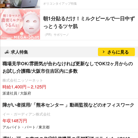
オリコンタイアップ特集
朝1分貼るだけ！ミルクピールで一日中ず
っとうるツヤ肌
（PR）サボリーノ
求人特集
さらに見る
職場見学OK/雰囲気が合わなければ更新なしでOK!2ヶ月からの
お試し介護職/大阪市住吉区内に多数
株式会社ニッソーネット
時給1,400円～2,125円
派遣社員 / 大阪府
障がい者採用/「熊本センター 」動画監視などのオフィスワーク
イー・ガーディアン株式会社
年収148万円
アルバイト・パート / 東京都