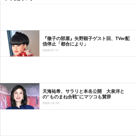
『徹子の部屋』矢野顕子ゲスト回、TVer配
信停止「都合により」
2026-07-17
天海祐希、サラリと本名公開 大泉洋と
の“ものまね合戦”にマツコも賛辞
2025-10-10