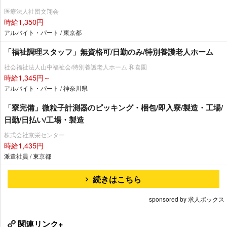
医療法人社団文翔会
時給1,350円
アルバイト・パート / 東京都
「福祉調理スタッフ」無資格可/日勤のみ/特別養護老人ホーム
社会福祉法人山中福祉会/特別養護老人ホーム 和喜園
時給1,345円～
アルバイト・パート / 神奈川県
「寮完備」微粒子計測器のピッキング・梱包/即入寮/製造・工場/
日勤/日払い/工場・製造
株式会社京栄センター
時給1,435円
派遣社員 / 東京都
続きはこちら
sponsored by 求人ボックス
関連リンク+