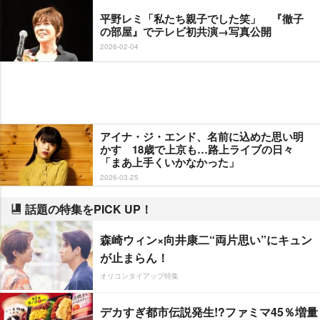
平野レミ「私たち親子でした笑」 『徹子
の部屋』でテレビ初共演→写真公開
2026-02-04
アイナ・ジ・エンド、名前に込めた思い明
かす 18歳で上京も…路上ライブの日々
「まあ上手くいかなかった」
2026-03-25
話題の特集をPICK UP！
森崎ウィン×向井康二“両片思い”にキュン
が止まらん！
オリコンタイアップ特集
デカすぎ都市伝説発生!?ファミマ45％増量