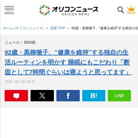
ホーム (オリコンニュース)
芸能 TOP
92歳・黒柳徹子、“健康を維持”する独自
ニュース
SNS発
92歳・黒柳徹子、“健康を維持”する独自の生
活ルーティンを明かす 睡眠にもこだわり「断
固として7時間ぐらいは寝ようと思ってます」
2026-05-02 08:15