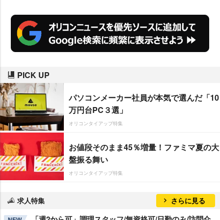
PICK UP
パソコンメーカー社員が本気で選んだ「10
万円台PC３選」
オリコンタイアップ特集
お値段そのまま45％増量！ファミマ夏の大
盤振る舞い
オリコンタイアップ特集
求人特集
さらに見る
「週2から可」調理スタッフ/無資格可/日勤のみ/訪問介
NEW