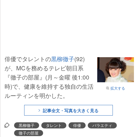
俳優でタレントの
黒柳徹子
(92)
が、MCを務めるテレビ朝日系
『徹子の部屋』(月～金曜 後1:00
時)で、健康を維持する独自の生活
拡大する
ルーティンを明かした。
記事全文・写真を大きく見る
黒柳徹子
タレント
俳優
バラエティ
徹子の部屋