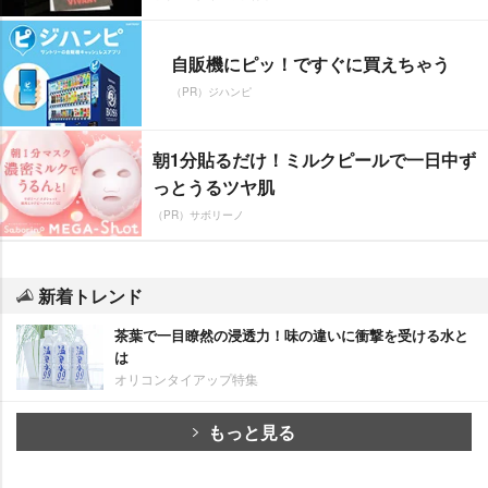
自販機にピッ！ですぐに買えちゃう
（PR）ジハンピ
朝1分貼るだけ！ミルクピールで一日中ず
っとうるツヤ肌
（PR）サボリーノ
新着トレンド
茶葉で一目瞭然の浸透力！味の違いに衝撃を受ける水と
は
オリコンタイアップ特集
もっと見る