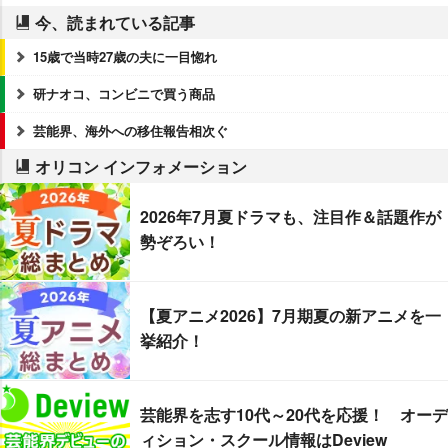
今、読まれている記事
15歳で当時27歳の夫に一目惚れ
研ナオコ、コンビニで買う商品
芸能界、海外への移住報告相次ぐ
オリコン インフォメーション
2026年7月夏ドラマも、注目作＆話題作が
勢ぞろい！
【夏アニメ2026】7月期夏の新アニメを一
挙紹介！
芸能界を志す10代～20代を応援！ オーデ
ィション・スクール情報はDeview