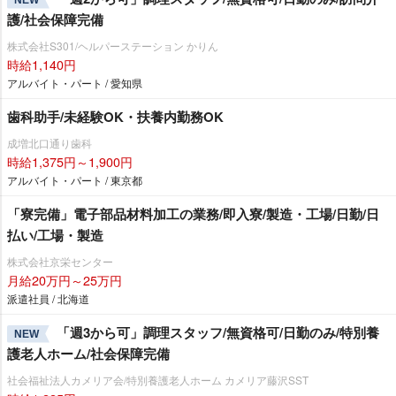
護/社会保障完備
株式会社S301/ヘルパーステーション かりん
時給1,140円
アルバイト・パート / 愛知県
歯科助手/未経験OK・扶養内勤務OK
成増北口通り歯科
時給1,375円～1,900円
アルバイト・パート / 東京都
「寮完備」電子部品材料加工の業務/即入寮/製造・工場/日勤/日
払い/工場・製造
株式会社京栄センター
月給20万円～25万円
派遣社員 / 北海道
「週3から可」調理スタッフ/無資格可/日勤のみ/特別養
NEW
護老人ホーム/社会保障完備
社会福祉法人カメリア会/特別養護老人ホーム カメリア藤沢SST