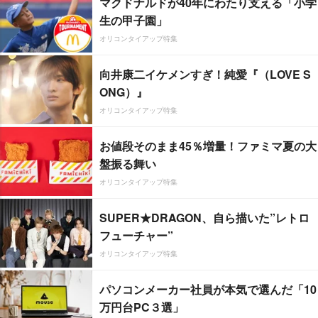
マクドナルドが40年にわたり支える「小学
生の甲子園」
オリコンタイアップ特集
向井康二イケメンすぎ！純愛『（LOVE S
ONG）』
オリコンタイアップ特集
お値段そのまま45％増量！ファミマ夏の大
盤振る舞い
オリコンタイアップ特集
SUPER★DRAGON、自ら描いた”レトロ
フューチャー”
オリコンタイアップ特集
パソコンメーカー社員が本気で選んだ「10
万円台PC３選」