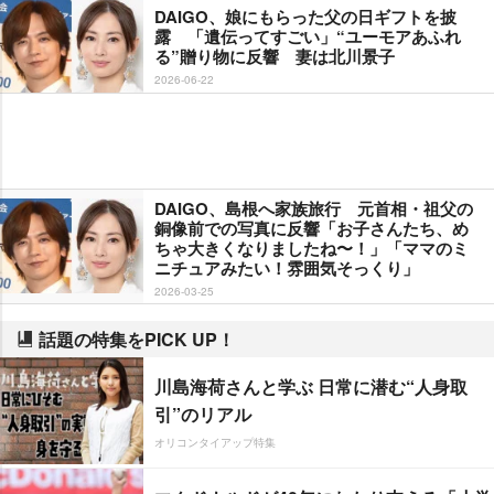
DAIGO、娘にもらった父の日ギフトを披
露 「遺伝ってすごい」“ユーモアあふれ
る”贈り物に反響 妻は北川景子
2026-06-22
DAIGO、島根へ家族旅行 元首相・祖父の
銅像前での写真に反響「お子さんたち、め
ちゃ大きくなりましたね〜！」「ママのミ
ニチュアみたい！雰囲気そっくり」
2026-03-25
話題の特集をPICK UP！
川島海荷さんと学ぶ 日常に潜む“人身取
引”のリアル
オリコンタイアップ特集