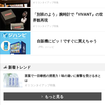
オリコンタイアップ特集
「別班のよう」腕時計で『VIVANT』の世
界観再現
オリコンタイアップ特集
自販機にピッ！ですぐに買えちゃう
（PR）ジハンピ
新着トレンド
茶葉で一目瞭然の浸透力！味の違いに衝撃を受ける水と
は
オリコンタイアップ特集
もっと見る