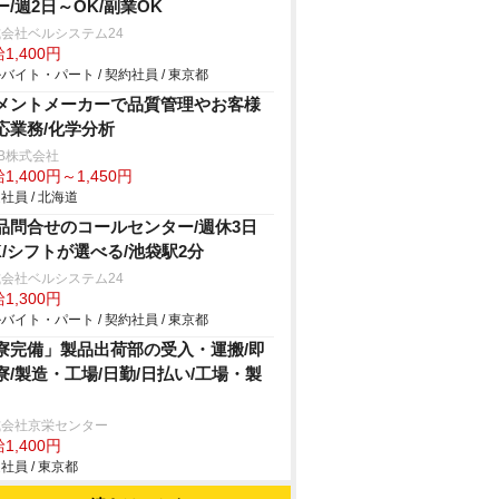
ー/週2日～OK/副業OK
会社ベルシステム24
1,400円
バイト・パート / 契約社員 / 東京都
メントメーカーで品質管理やお客様
応業務/化学分析
B株式会社
1,400円～1,450円
社員 / 北海道
品問合せのコールセンター/週休3日
K/シフトが選べる/池袋駅2分
会社ベルシステム24
1,300円
バイト・パート / 契約社員 / 東京都
寮完備」製品出荷部の受入・運搬/即
寮/製造・工場/日勤/日払い/工場・製
式会社京栄センター
1,400円
社員 / 東京都