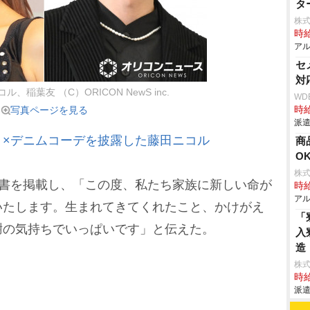
タ
株式
時給
アル
セ
対
、稲葉友 （C）ORICON NewS inc.
WD
写真ページを見る
時給
派遣
ミ×デニムコーデを披露した藤田ニコル
商
O
株式
文書を掲載し、「この度、私たち家族に新しい命が
時給
アル
いたします。生まれてきてくれたこと、かけがえ
「
謝の気持ちでいっぱいです」と伝えた。
入
造
株
時給
派遣