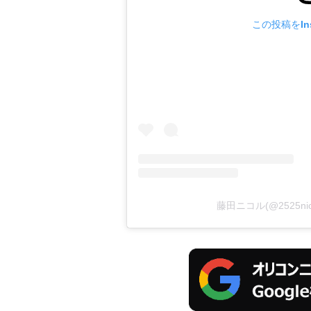
この投稿をIns
藤田ニコル(@2525ni