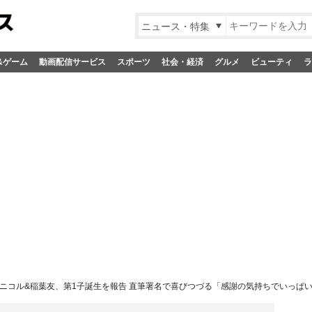
ニュース・特集
&ゲーム
動画配信サービス
スポーツ
社会・経済
グルメ
ビューティ
ラ
ニコル&稲葉友、第1子誕生を報告 直筆署名で喜びつづる「感謝の気持ちでいっぱ