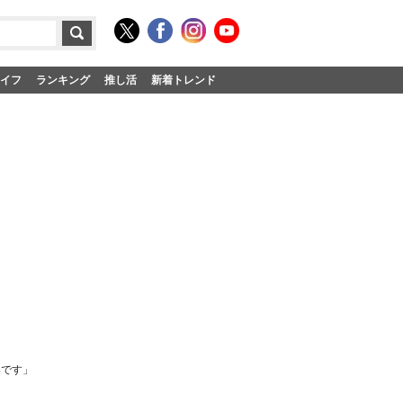
イフ
ランキング
推し活
新着トレンド
いです」