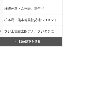
梅崎伸幸さん死去、享年44
松本潤、熊本地震被災地へコメント
0
フジ上垣皓太朗アナ、タジタジに
11位以下を見る