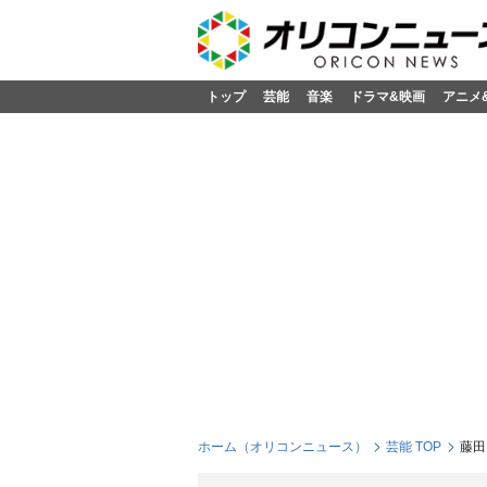
トップ
芸能
音楽
ドラマ&映画
アニメ
ホーム（オリコンニュース）
芸能 TOP
藤田