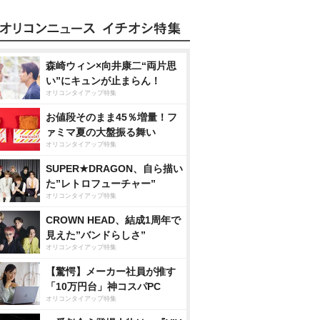
森崎ウィン×向井康二“両片思
い”にキュンが止まらん！
オリコンタイアップ特集
お値段そのまま45％増量！フ
ァミマ夏の大盤振る舞い
オリコンタイアップ特集
SUPER★DRAGON、自ら描い
た”レトロフューチャー”
オリコンタイアップ特集
CROWN HEAD、結成1周年で
見えた”バンドらしさ”
オリコンタイアップ特集
【驚愕】メーカー社員が推す
「10万円台」神コスパPC
オリコンタイアップ特集