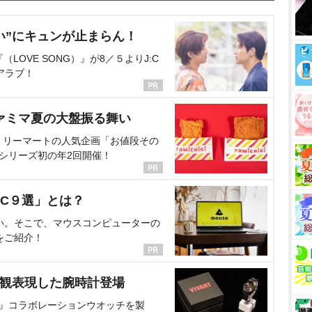
い”にキュンが止まらん！
OVE SONG）』が8／５よりJ:C
アラブ！
ァミマ夏の大盤振る舞い
ミリーマートの人気企画「お値段その
、シリーズ初の年2回開催！
C９選」とは？
い。そこで、マウスコンピューターの
をご紹介！
界観表現した腕時計登場
NT』コラボレーションウオッチを製