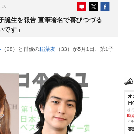
ース
子誕生を報告 直筆署名で喜びつづる
いです」
ル
（28）と俳優の
稲葉友
（33）が5月1日、第1子
オ
日
株式
時給
アル
英