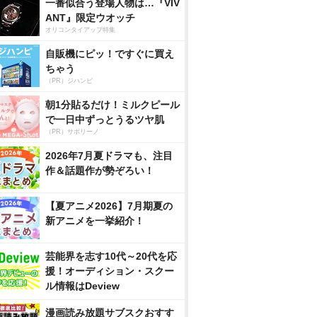
一番似合う登場人物は…『VIV
ANT』限定ウオッチ
オリコンタイアップ特集
自販機にピッ！ですぐに買え
ちゃう
（PR）ジハンピ
朝1分貼るだけ！ミルクピール
で一日中ずっとうるツヤ肌
（PR）サボリーノ
2026年7月夏ドラマも、注目
作＆話題作が勢ぞろい！
【夏アニメ2026】7月期夏の
新アニメを一挙紹介！
芸能界を志す10代～20代を応
援！オーディション・スクー
ル情報はDeview
漫画読み放題サブスクおすす