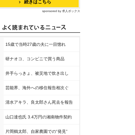
続きはこちら
sponsored by 求人ボックス
15歳で当時27歳の夫に一目惚れ
研ナオコ、コンビニで買う商品
井手らっきょ、被災地で炊き出し
芸能界、海外への移住報告相次ぐ
清水アキラ、良太郎さん死去を報告
山口達也氏 3.4万円の湘南物件契約
片岡鶴太郎、自家農園での“発見”