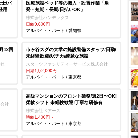
士/パ
医療施設ベッド等の搬入・設置作業「単
登用
発・短期・長期/日払いOK」
株式会社ハンデックス
日給9,600円
アルバイト・パート / 愛知県
月12回
市ヶ谷スグの大学の施設警備スタッフ/日勤/
未経験歓迎/駅チカ/綺麗な施設
会社
スターツファシリティーサービス株式会社
日給1万2,000円
アルバイト・パート / 東京都
⾼級マンションのフロント業務/週2⽇〜OK!
柔軟シフト 未経験歓迎!丁寧な研修有
式会社
株式会社ベアーズ
時給1,400円～
アルバイト・パート / 東京都