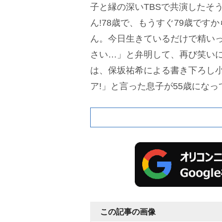
子と縁の深いTBSで共演したそ
ん!78歳で、もうすぐ79歳です
ん。今日生きているだけで精い
さい…」と弁明して、再び笑い
は、保坂祐希による書き下ろし
ア!」と言った息子が55歳になっ
社)。笑いと涙のハイエイジ・エ
なる。
本作は、かつて母に暴言
息子が、55歳という人生の折り
るという衝撃的な幕開けから、
る母と息子が少しずつ向き合い、
取り戻していく姿を描く。親子や
交ぜながら、幅広い世代が共感
この記事の画像
の母・晴恵役に泉ピン子、55歳