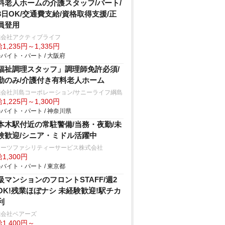
料老人ホームの介護スタッフ/パート/
3日OK/交通費支給/資格取得支援/正
員登用
式会社アクティブライフ
1,235円～1,335円
バイト・パート / 大阪府
福祉調理スタッフ」調理師免許必須/
勤のみ/介護付き有料老人ホーム
式会社川島コーポレーション/サニーライフ綱島
1,225円～1,300円
バイト・パート / 神奈川県
本木駅付近の常駐警備/当務・夜勤/未
験歓迎/シニア・ミドル活躍中
ターツファシリティーサービス株式会社
1,300円
バイト・パート / 東京都
級マンションのフロントSTAFF/週2
OK!残業ほぼナシ 未経験歓迎!駅チカ
利
式会社ベアーズ
1,400円～