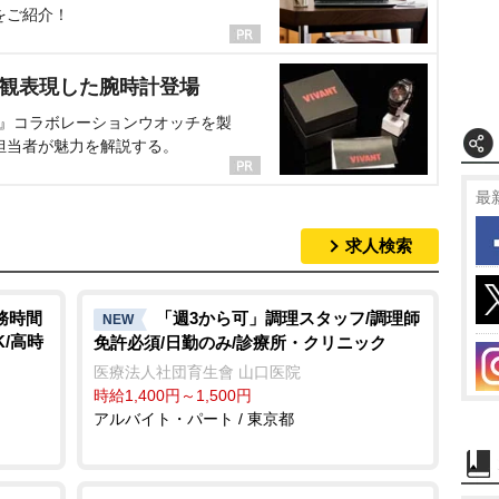
をご紹介！
界観表現した腕時計登場
NT』コラボレーションウオッチを製
担当者が魅力を解説する。
最
求人検索
務時間
「週3から可」調理スタッフ/調理師
NEW
/高時
免許必須/日勤のみ/診療所・クリニック
医療法人社団育生會 山口医院
時給1,400円～1,500円
アルバイト・パート / 東京都