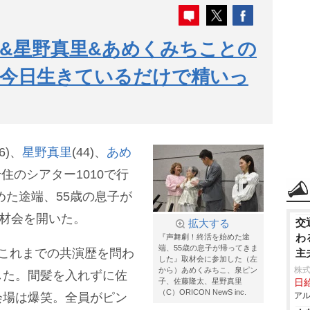
&星野真里&あめくみちことの
「今日生きているだけで精いっ
46)、
星野真里
(44)、
あめ
千住のシアター1010で行
めた途端、55歳の息子が
材会を開いた。
交
拡大する
わ
『声舞劇！終活を始めた途
端、55歳の息子が帰ってきま
これまでの共演歴を問わ
主
した』取材会に参加した（左
株
から）あめくみちこ、泉ピン
した。間髪を入れずに佐
子、佐藤隆太、星野真里
日給
（C）ORICON NewS inc.
会場は爆笑。全員がピン
アル