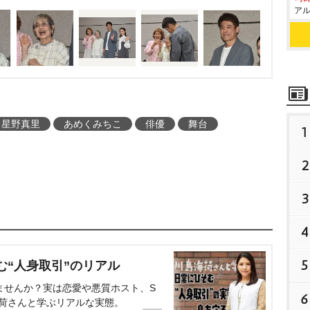
星野真里、晴恵の友人役に
アル
星野真里
あめくみちこ
俳優
舞台
1
2
3
4
5
む“人身取引”のリアル
ませんか？実は恋愛や悪質ホスト、S
6
海荷さんと学ぶリアルな実態。