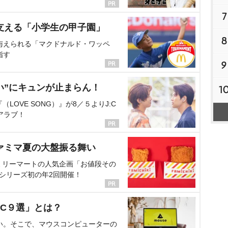
7
支える「小学生の甲子園」
8
与えられる「マクドナルド・ワッペ
指す
9
い”にキュンが止まらん！
1
OVE SONG）』が8／５よりJ:C
アラブ！
ァミマ夏の大盤振る舞い
ミリーマートの人気企画「お値段その
、シリーズ初の年2回開催！
C９選」とは？
い。そこで、マウスコンピューターの