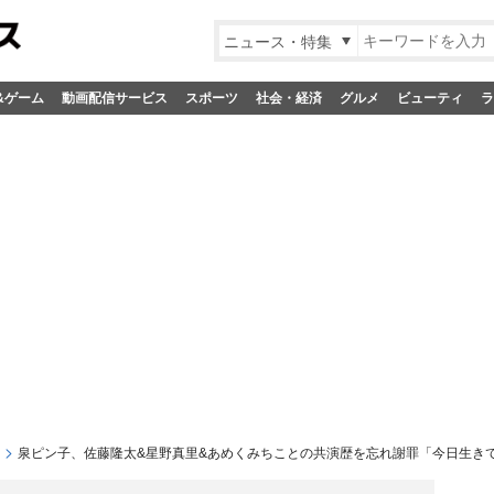
ニュース・特集
&ゲーム
動画配信サービス
スポーツ
社会・経済
グルメ
ビューティ
ラ
泉ピン子、佐藤隆太&星野真里&あめくみちことの共演歴を忘れ謝罪「今日生き