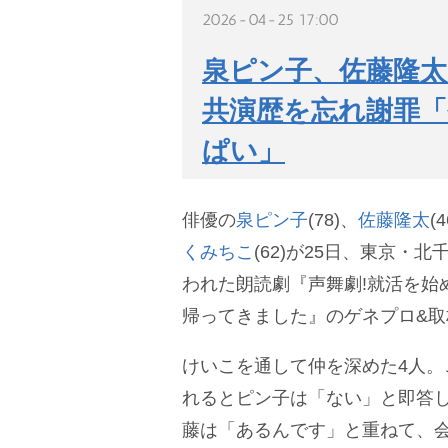
2026-04-25 17:00
泉ピン子、佐藤隆太
共演歴を忘れ謝罪
ぱい」
俳優の
泉ピン子
(78)、
佐藤隆太
(
くみちこ
(62)が25日、東京・北
われた朗読劇『声舞劇!就活を始
帰ってきました』のゲネプロ&取
けいこを通して仲を深めた4人。
れるとピン子は「ない」と即答
藤は「あるんです」と重ねて、