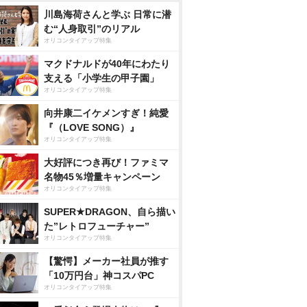
川島海荷さんと学ぶ 日常に潜
む“人身取引”のリアル
オリコンタイアップ特集
マクドナルドが40年にわたり
支える「小学生の甲子園」
オリコンタイアップ特集
向井康二イケメンすぎ！純愛
『（LOVE SONG）』
オリコンタイアップ特集
大好評につき再び！ファミマ
名物45％増量キャンペーン
オリコンタイアップ特集
SUPER★DRAGON、自ら描い
た”レトロフューチャー”
オリコンタイアップ特集
【驚愕】メーカー社員が推す
「10万円台」神コスパPC
オリコンタイアップ特集