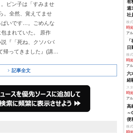
有
う。ピン子は「すみませ
週
から。全然、覚えてませ
社
株
っぱいです…。ごめんな
時給
に包まれていた。
原作
アル
「
小説『「死ね、クソババ
日
て帰ってきました』(講談
株
時給
ンターテイメント作品と
アル
を吐いて家を飛び出した
記事全文
六
返し地点で突然帰ってく
経
ス
長年のわだかまりを抱え
時給
再び“家族”としての絆を
アル
高
夫婦の“あるある”を織り
～
できる作品に。後期高齢
便
株
の息子・達彦役に佐藤隆
時給