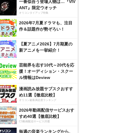
一番似合う登場人物は…『VIV
ANT』限定ウオッチ
オリコンタイアップ特集
2026年7月夏ドラマも、注目
作＆話題作が勢ぞろい！
【夏アニメ2026】7月期夏の
新アニメを一挙紹介！
芸能界を志す10代～20代を応
援！オーディション・スクー
ル情報はDeview
漫画読み放題サブスクおすす
め11選【徹底比較】
オリコン顧客満足度ランキング
2026年動画配信サービスおす
すめ40選【徹底比較】
CS動画配信サービス20選
毎週の音楽ランキングから、