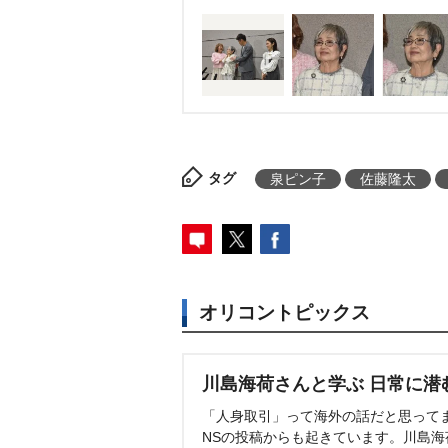
太というW主演。達彦の妻役に
はあめくみちことなる。
タグ
泉ピン子
佐藤隆太
オリコントピックス
川島海荷さんと学ぶ 日常に潜
「人身取引」って海外の話だと思って
NSの投稿からも起きています。川島