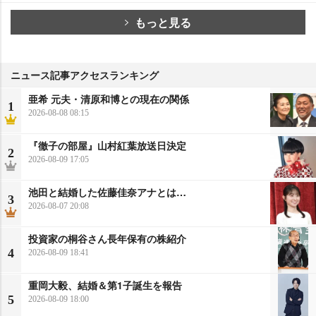
もっと見る
ニュース記事アクセスランキング
亜希 元夫・清原和博との現在の関係
1
2026-08-08 08:15
『徹子の部屋』山村紅葉放送日決定
2
2026-08-09 17:05
池田と結婚した佐藤佳奈アナとは…
3
2026-08-07 20:08
投資家の桐谷さん長年保有の株紹介
4
2026-08-09 18:41
重岡大毅、結婚＆第1子誕生を報告
5
2026-08-09 18:00