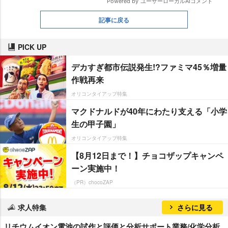
記事に戻る
PICK UP
デカすぎ都市伝説発生!?ファミマ45％増量
作戦再来
オリコンタイアップ特集
マクドナルドが40年にわたり支える「小学
生の甲子園」
オリコンタイアップ特集
【8月12日まで！】チョコザップキャンペ
ーン実施中！
（PR）chocoZAP
求人特集
さらに見る
リチウムイオン電池の試作と評価と分析サポート業務/化学分析