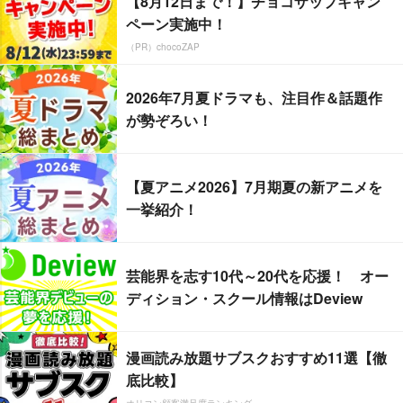
【8月12日まで！】チョコザップキャン
ペーン実施中！
（PR）chocoZAP
2026年7月夏ドラマも、注目作＆話題作
が勢ぞろい！
【夏アニメ2026】7月期夏の新アニメを
一挙紹介！
芸能界を志す10代～20代を応援！ オー
ディション・スクール情報はDeview
漫画読み放題サブスクおすすめ11選【徹
底比較】