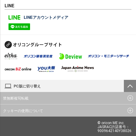
LINE
LINEアカウントメディア
PC版に切り替え
禁無断複写転載
クッキーの使用について
© oricon ME inc.
JASRAC許諾番号：
9009642140Y38026