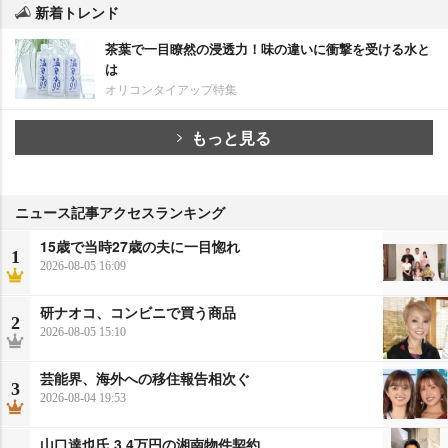
新着トレンド
茶葉で一目瞭然の浸透力！味の違いに衝撃を受ける水と
は
オリコンタイアップ特集
もっと見る
ニュース記事アクセスランキング
15歳で当時27歳の夫に一目惚れ
1
2026-08-05 16:09
研ナオコ、コンビニで買う商品
2
2026-08-05 15:10
芸能界、海外への移住報告相次ぐ
3
2026-08-04 19:53
山口達也氏 3.4万円の湘南物件契約