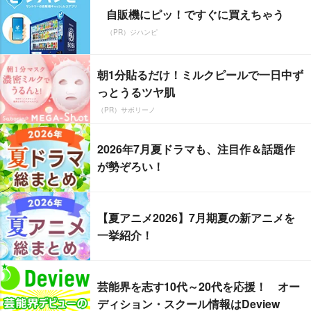
自販機にピッ！ですぐに買えちゃう
（PR）ジハンピ
朝1分貼るだけ！ミルクピールで一日中ず
っとうるツヤ肌
（PR）サボリーノ
2026年7月夏ドラマも、注目作＆話題作
が勢ぞろい！
【夏アニメ2026】7月期夏の新アニメを
一挙紹介！
芸能界を志す10代～20代を応援！ オー
ディション・スクール情報はDeview