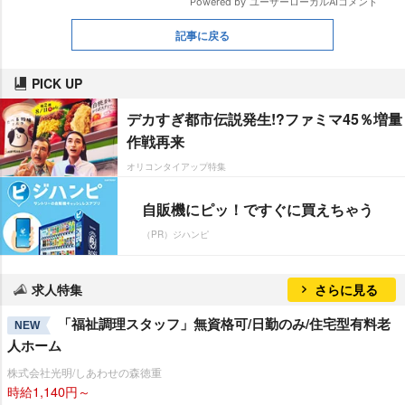
記事に戻る
PICK UP
デカすぎ都市伝説発生!?ファミマ45％増量
作戦再来
オリコンタイアップ特集
自販機にピッ！ですぐに買えちゃう
（PR）ジハンピ
求人特集
さらに見る
「福祉調理スタッフ」無資格可/日勤のみ/住宅型有料老
NEW
人ホーム
株式会社光明/しあわせの森徳重
時給1,140円～