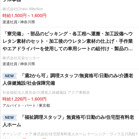
株式会社Chain Affection
時給1,500円～1,600円
派遣社員 / 神奈川県
「寮完備」・部品のピッキング・各工程へ運搬・加工設備へウ
レタン素材のセット・加工後のウレタン素材の仕上げ・手作業
エアドライバーを使用しての車用シートの組付け・製品の検
査作業/即入寮/製造・工場
株式会社京栄センター
派遣社員 / 神奈川県
「週2から可」調理スタッフ/無資格可/日勤のみ/介護老
NEW
人保健施設/社会保障完備
社会福祉法人善光会/介護老人保健施設 アクア東糀谷
時給1,226円～1,600円
アルバイト・パート / 東京都
「福祉調理スタッフ」無資格可/日勤のみ/住宅型有料老
NEW
人ホーム
ナーシング・ケア 株式会社/住宅型有料老人ホーム ナーシング・ヴィラ立川高松1