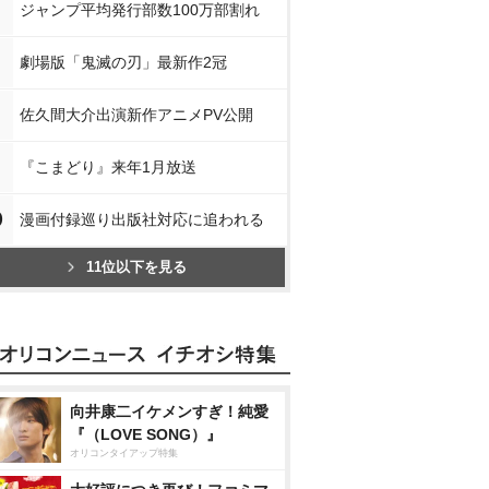
ジャンプ平均発行部数100万部割れ
劇場版「鬼滅の刃」最新作2冠
佐久間大介出演新作アニメPV公開
『こまどり』来年1月放送
0
漫画付録巡り出版社対応に追われる
11位以下を見る
向井康二イケメンすぎ！純愛
『（LOVE SONG）』
オリコンタイアップ特集