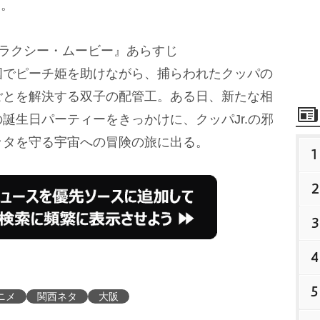
す。
ャラクシー・ムービー』あらすじ
国でピーチ姫を助けながら、捕らわれたクッパの
ごとを解決する双子の配管工。ある日、新たな相
誕生日パーティーをきっかけに、クッパJr.の邪
ッタを守る宇宙への冒険の旅に出る。
1
2
3
4
5
ニメ
関西ネタ
大阪