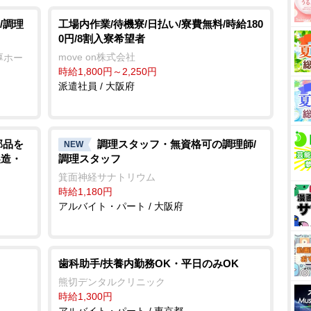
/調理
工場内作業/待機寮/日払い/寮費無料/時給180
0円/8割入寮希望者
move on株式会社
厚ホー
時給1,800円～2,250円
派遣社員 / 大阪府
部品を
調理スタッフ・無資格可の調理師/
NEW
製造・
調理スタッフ
箕面神経サナトリウム
時給1,180円
アルバイト・パート / 大阪府
歯科助手/扶養内勤務OK・平日のみOK
熊切デンタルクリニック
時給1,300円
アルバイト・パート / 東京都