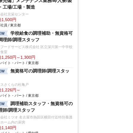
寮完備」メンテナンス業務/即入寮/製
・工場/工場・製造
式会社京栄センター
1,500円
社員 / 東京都
学校給食の調理補助・無資格可
EW
調理師/調理スタッフ
京フードサービス株式会社 区立深川第一中学校
給食室
1,250円～1,300円
バイト・パート / 東京都
無資格可の調理師/調理スタッ
EW
ムスさくらの杜亀戸
1,226円～
バイト・パート / 東京都
調理補助スタッフ・無資格可の
EW
理師/調理スタッフ
式会社ミツオ 名古屋市熱田区横田付近特別養護
人ホーム内の厨房
1,140円