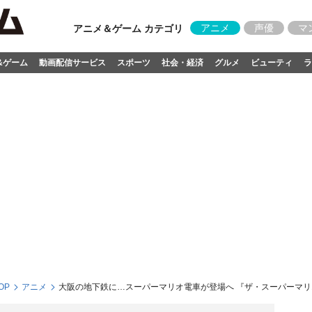
アニメ
声優
マ
アニメ＆ゲーム カテゴリ
&ゲーム
動画配信サービス
スポーツ
社会・経済
グルメ
ビューティ
ラ
OP
アニメ
大阪の地下鉄に…スーパーマリオ電車が登場へ 『ザ・スーパーマ