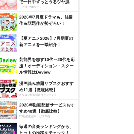
で一日中ずっとうるツヤ肌
（PR）サボリーノ
2026年7月夏ドラマも、注目
作＆話題作が勢ぞろい！
【夏アニメ2026】7月期夏の
新アニメを一挙紹介！
芸能界を志す10代～20代を応
援！オーディション・スクー
ル情報はDeview
漫画読み放題サブスクおすす
め11選【徹底比較】
オリコン顧客満足度ランキング
2026年動画配信サービスおす
すめ40選【徹底比較】
CS動画配信サービス20選
毎週の音楽ランキングから、
ヒットの推移をチェック！