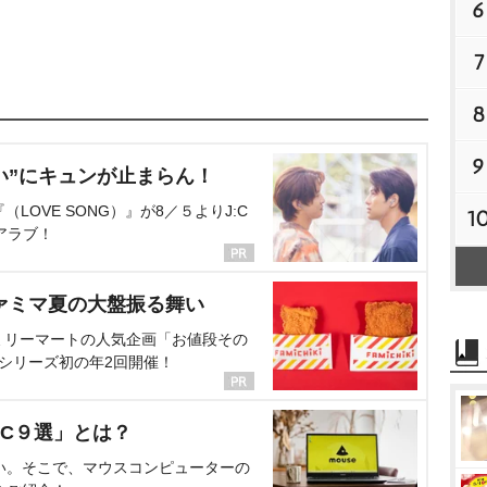
6
7
8
9
い”にキュンが止まらん！
OVE SONG）』が8／５よりJ:C
1
アラブ！
ァミマ夏の大盤振る舞い
ミリーマートの人気企画「お値段その
、シリーズ初の年2回開催！
C９選」とは？
い。そこで、マウスコンピューターの