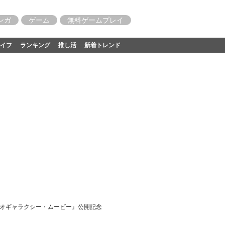
ンガ
ゲーム
無料ゲームプレイ
イフ
ランキング
推し活
新着トレンド
リオギャラクシー・ムービー』公開記念