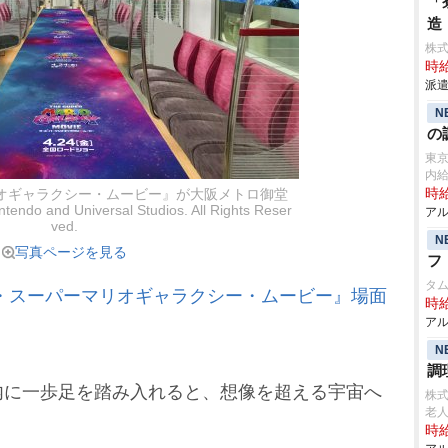
「
造
株
時給
派遣
N
の
東
内
時給
オギャラクシー・ムービー』が大阪メトロ御堂
 and Universal Studios. All Rights Reser
アル
ved.
N
写真ページを見る
フ
タ
・スーパーマリオギャラクシー・ムービー』場面
時給
アル
N
調
に一歩足を踏み入れると、想像を超える宇宙へ
株
老
時給