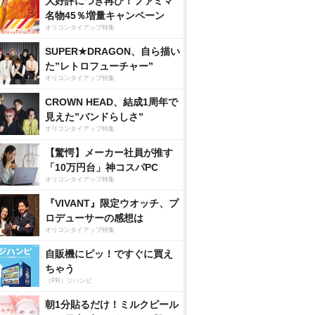
大好評につき再び！ファミマ
名物45％増量キャンペーン
オリコンタイアップ特集
SUPER★DRAGON、自ら描い
た”レトロフューチャー”
オリコンタイアップ特集
CROWN HEAD、結成1周年で
見えた”バンドらしさ”
オリコンタイアップ特集
【驚愕】メーカー社員が推す
「10万円台」神コスパPC
オリコンタイアップ特集
『VIVANT』限定ウオッチ、プ
ロデューサーの感想は
オリコンタイアップ特集
自販機にピッ！ですぐに買え
ちゃう
（PR）ジハンピ
朝1分貼るだけ！ミルクピール