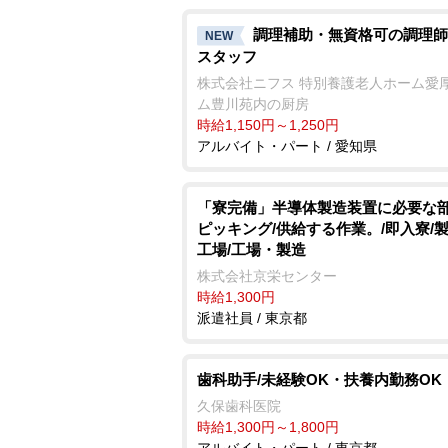
調理補助・無資格可の調理師
NEW
スタッフ
株式会社ニフス 特別養護老人ホーム愛
ム豊川苑内の厨房
時給1,150円～1,250円
アルバイト・パート / 愛知県
「寮完備」半導体製造装置に必要な
ピッキング/供給する作業。/即入寮/
工場/工場・製造
株式会社京栄センター
時給1,300円
派遣社員 / 東京都
歯科助手/未経験OK・扶養内勤務OK
久保歯科医院
時給1,300円～1,800円
アルバイト・パート / 東京都