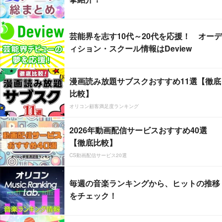
芸能界を志す10代～20代を応援！ オーデ
ィション・スクール情報はDeview
漫画読み放題サブスクおすすめ11選【徹底
比較】
オリコン顧客満足度ランキング
2026年動画配信サービスおすすめ40選
【徹底比較】
CS動画配信サービス20選
毎週の音楽ランキングから、ヒットの推移
をチェック！