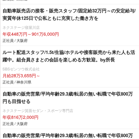
自動車販売店の接客・販売スタッフ/固定給32万円～の安定給与/
実質年休125日で公私ともに充実した働き方を
ネクステージ寝屋川店
年収448万円～901万6,000円
正社員 / 大阪府
ルート配送スタッフ/1.5t/生協/ホテルや接客販売から来た人も活
躍中。組合員さまとの会話を楽しめる方歓迎。by所長
SBSゼンツウ株式会社
月給28万3,655円～
正社員 / 神奈川県
自動車の販売営業/平均年齢29.3歳/転居の無い転職で年収800万
円も目指せる
ネクステージ箕面セダン・スポーツ専門店
年収816万2,000円
正社員 / 大阪府
自動車の販売営業/平均年齢29.3歳/転居の無い転職で年収800万