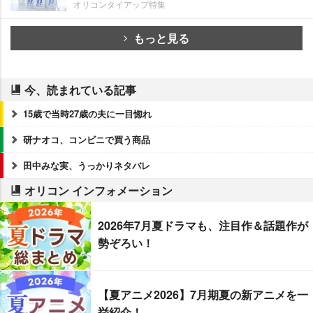
オリコンタイアップ特集
もっと見る
今、読まれている記事
15歳で当時27歳の夫に一目惚れ
研ナオコ、コンビニで買う商品
田中みな実、うっかりネタバレ
オリコン インフォメーション
2026年7月夏ドラマも、注目作＆話題作が
勢ぞろい！
【夏アニメ2026】7月期夏の新アニメを一
挙紹介！