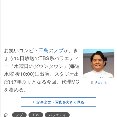
お笑いコンビ・
千鳥
の
ノブ
が、き
ょう15日放送のTBS系バラエティ
ー『水曜日のダウンタウン』(毎週
水曜 後10:00)に出演。スタジオ出
演は7年ぶりとなる今回、代理MC
拡大する
を務める。
記事全文・写真を大きく見る
ノブ
TBS
バラエティ