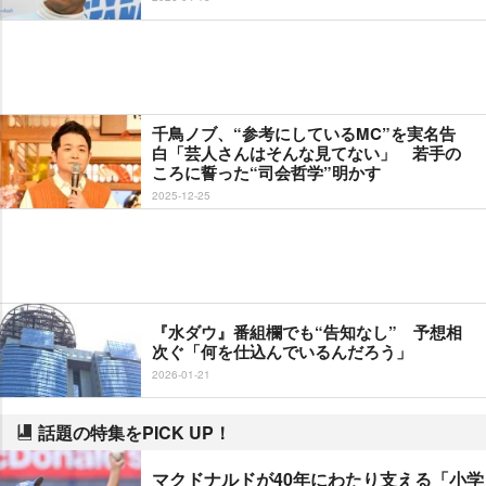
千鳥ノブ、“参考にしているMC”を実名告
白「芸人さんはそんな見てない」 若手の
ころに誓った“司会哲学”明かす
2025-12-25
『水ダウ』番組欄でも“告知なし” 予想相
次ぐ「何を仕込んでいるんだろう」
2026-01-21
話題の特集をPICK UP！
マクドナルドが40年にわたり支える「小学