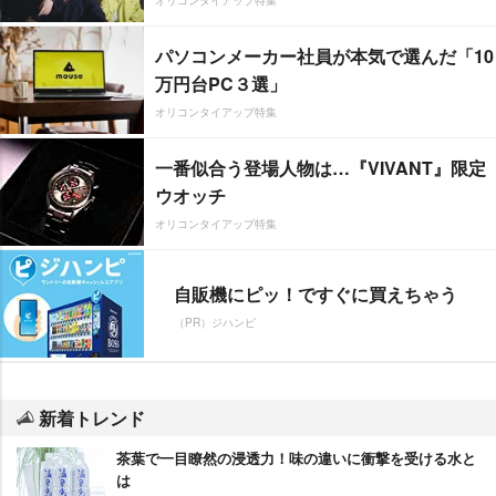
パソコンメーカー社員が本気で選んだ「10
万円台PC３選」
オリコンタイアップ特集
一番似合う登場人物は…『VIVANT』限定
ウオッチ
オリコンタイアップ特集
自販機にピッ！ですぐに買えちゃう
（PR）ジハンピ
新着トレンド
茶葉で一目瞭然の浸透力！味の違いに衝撃を受ける水と
は