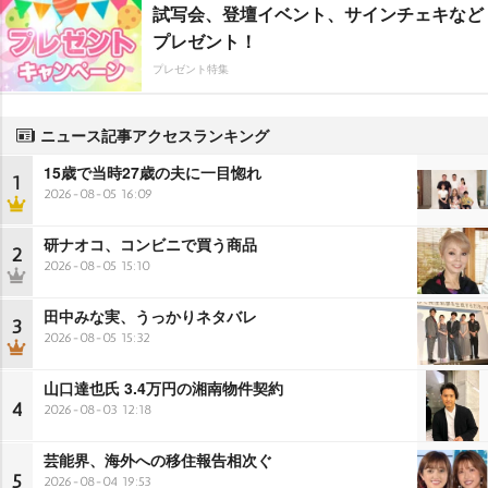
試写会、登壇イベント、サインチェキなど
プレゼント！
プレゼント特集
ニュース記事アクセスランキング
15歳で当時27歳の夫に一目惚れ
1
2026-08-05 16:09
研ナオコ、コンビニで買う商品
2
2026-08-05 15:10
田中みな実、うっかりネタバレ
3
2026-08-05 15:32
山口達也氏 3.4万円の湘南物件契約
4
2026-08-03 12:18
芸能界、海外への移住報告相次ぐ
5
2026-08-04 19:53