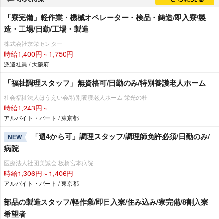
「寮完備」軽作業・機械オペレーター・検品・鋳造/即入寮/製
造・工場/日勤/工場・製造
株式会社京栄センター
時給1,400円～1,750円
派遣社員 / 大阪府
「福祉調理スタッフ」無資格可/日勤のみ/特別養護老人ホーム
社会福祉法人ほうえい会/特別養護老人ホーム 栄光の杜
時給1,243円～
アルバイト・パート / 東京都
「週4から可」調理スタッフ/調理師免許必須/日勤のみ/
NEW
病院
医療法人社団美誠会 板橋宮本病院
時給1,306円～1,406円
アルバイト・パート / 東京都
部品の製造スタッフ/軽作業/即日入寮/住み込み/寮完備/8割入寮
希望者