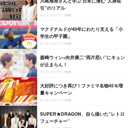
川島海荷さんと学ぶ 日常に潜む“人身取
引”のリアル
オリコンタイアップ特集
マクドナルドが40年にわたり支える「小
学生の甲子園」
オリコンタイアップ特集
森崎ウィン×向井康二“両片思い”にキュン
が止まらん！
オリコンタイアップ特集
大好評につき再び！ファミマ名物45％増
量キャンペーン
オリコンタイアップ特集
SUPER★DRAGON、自ら描いた”レトロ
フューチャー”