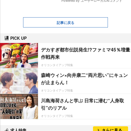
記事に戻る
PICK UP
デカすぎ都市伝説発生!?ファミマ45％増量
作戦再来
オリコンタイアップ特集
森崎ウィン×向井康二“両片思い”にキュン
が止まらん！
オリコンタイアップ特集
川島海荷さんと学ぶ 日常に潜む“人身取
引”のリアル
オリコンタイアップ特集
求人特集
さらに見る