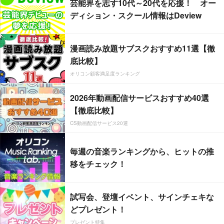
芸能界を志す10代～20代を応援！ オー
ディション・スクール情報はDeview
漫画読み放題サブスクおすすめ11選【徹
底比較】
オリコン顧客満足度ランキング
2026年動画配信サービスおすすめ40選
【徹底比較】
CS動画配信サービス20選
毎週の音楽ランキングから、ヒットの推
移をチェック！
試写会、登壇イベント、サインチェキな
どプレゼント！
プレゼント特集