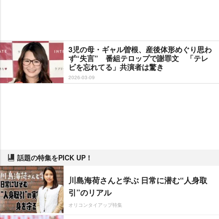
3児の母・ギャル曽根、産後体形めぐり思わ
ず“失言” 番組テロップで謝罪文 「テレ
ビを忘れてる」共演者は驚き
2026-03-09
話題の特集をPICK UP！
川島海荷さんと学ぶ 日常に潜む“人身取
引”のリアル
オリコンタイアップ特集