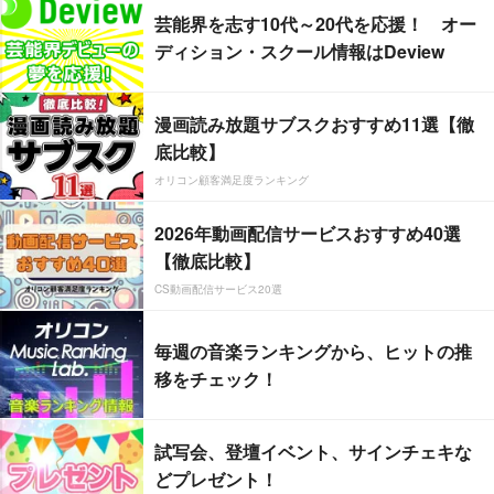
芸能界を志す10代～20代を応援！ オー
ディション・スクール情報はDeview
漫画読み放題サブスクおすすめ11選【徹
底比較】
オリコン顧客満足度ランキング
2026年動画配信サービスおすすめ40選
【徹底比較】
CS動画配信サービス20選
毎週の音楽ランキングから、ヒットの推
移をチェック！
試写会、登壇イベント、サインチェキな
どプレゼント！