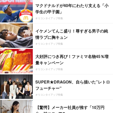
マクドナルドが40年にわたり支える「小
学生の甲子園」
オリコンタイアップ特集
イケメンてんこ盛り！尊すぎる男子の純
情ラブに胸キュン
オリコンタイアップ特集
大好評につき再び！ファミマ名物45％増
量キャンペーン
オリコンタイアップ特集
SUPER★DRAGON、自ら描いた”レトロ
フューチャー”
オリコンタイアップ特集
【驚愕】メーカー社員が推す「10万円