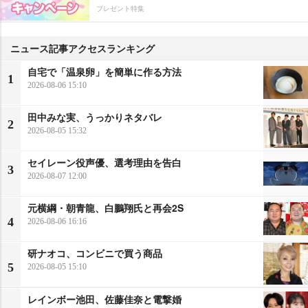
プレゼント特集
ニュース記事アクセスランキング
自宅で「温泉卵」を簡単に作る方法
1
2026-08-06 15:10
田中みな実、うっかりネタバレ
2
2026-08-05 15:32
セイレーン役声優、選考理由を告白
3
2026-08-07 12:00
元横綱・朝青龍、白鵬翔氏と再会2S
4
2026-08-06 16:16
研ナオコ、コンビニで買う商品
5
2026-08-05 15:10
レインボー池田、佐藤佳奈と電撃婚