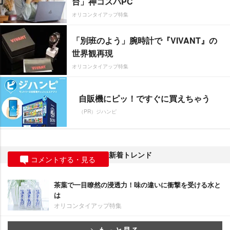
台」神コスパPC
オリコンタイアップ特集
「別班のよう」腕時計で『VIVANT』の
世界観再現
オリコンタイアップ特集
自販機にピッ！ですぐに買えちゃう
（PR）ジハンピ
新着トレンド
コメントする・見る
茶葉で一目瞭然の浸透力！味の違いに衝撃を受ける水と
は
オリコンタイアップ特集