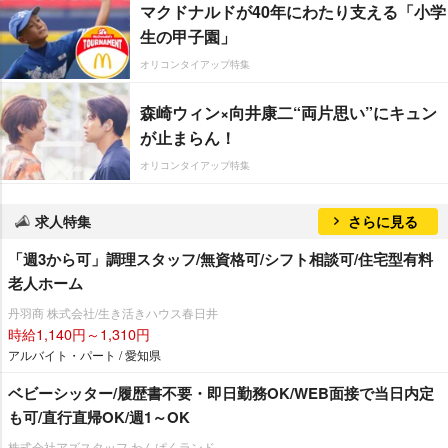
マクドナルドが40年にわたり支える「小学
生の甲子園」
オリコンタイアップ特集
森崎ウィン×向井康二“両片思い”にキュン
が止まらん！
オリコンタイアップ特集
求人特集
さらに見る
「週3から可」調理スタッフ/無資格可/シフト相談可/住宅型有料
老人ホーム
丹羽商 株式会社/生き活きハウス春日井
時給1,140円～1,310円
アルバイト・パート / 愛知県
ベビーシッター/履歴書不要・即日勤務OK/WEB面接で当日内定
も可/直行直帰OK/週1～OK
株式会社アズスタッフ わんぱくランド