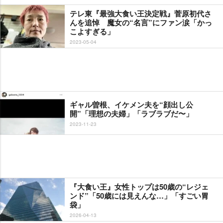
テレ東『最強大食い王決定戦』菅原初代さ
んを追悼 魔女の“名言”にファン涙「かっ
こよすぎる」
2023-05-04
ギャル曽根、イケメン夫を“顔出し公
開”「理想の夫婦」「ラブラブだ〜」
2023-11-23
『大食い王』女性トップは50歳の“レジェ
ンド”「50歳には見えんな…」「すごい胃
袋」
2026-04-13