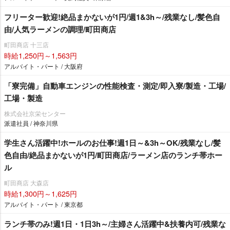
フリーター歓迎!絶品まかないが1円/週1&3h～/残業なし/髪色自
由/人気ラーメンの調理/町田商店
町田商店 十三店
時給1,250円～1,563円
アルバイト・パート / 大阪府
「寮完備」自動車エンジンの性能検査・測定/即入寮/製造・工場/
工場・製造
株式会社京栄センター
派遣社員 / 神奈川県
学生さん活躍中!ホールのお仕事!週1日～&3h～OK/残業なし/髪
色自由/絶品まかないが1円/町田商店/ラーメン店のランチ帯ホー
ル
町田商店 大森店
時給1,300円～1,625円
アルバイト・パート / 東京都
ランチ帯のみ!週1日・1日3h～/主婦さん活躍中&扶養内可/残業な