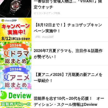
一番似合う登場人物は…『VIVANT』限
定ウオッチ
オリコンタイアップ特集
【8月12日まで！】チョコザップキャン
ペーン実施中！
（PR）chocoZAP
2026年7月夏ドラマも、注目作＆話題作
が勢ぞろい！
【夏アニメ2026】7月期夏の新アニメを
一挙紹介！
芸能界を志す10代～20代を応援！ オー
ディション・スクール情報はDeview