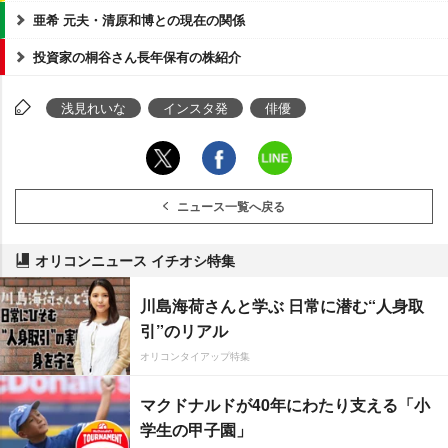
亜希 元夫・清原和博との現在の関係
投資家の桐谷さん長年保有の株紹介
浅見れいな
インスタ発
俳優
ニュース一覧へ戻る
オリコンニュース イチオシ特集
川島海荷さんと学ぶ 日常に潜む“人身取
引”のリアル
オリコンタイアップ特集
マクドナルドが40年にわたり支える「小
学生の甲子園」