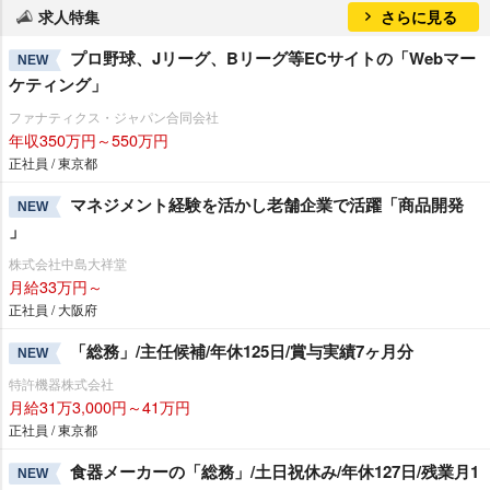
求人特集
さらに見る
プロ野球、Jリーグ、Bリーグ等ECサイトの「Webマー
NEW
ケティング」
ファナティクス・ジャパン合同会社
年収350万円～550万円
正社員 / 東京都
マネジメント経験を活かし老舗企業で活躍「商品開発
NEW
」
株式会社中島大祥堂
月給33万円～
正社員 / 大阪府
「総務」/主任候補/年休125日/賞与実績7ヶ月分
NEW
特許機器株式会社
月給31万3,000円～41万円
正社員 / 東京都
食器メーカーの「総務」/土日祝休み/年休127日/残業月1
NEW