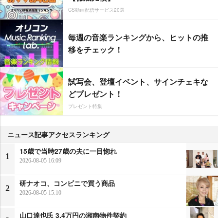
CS動画配信サービス20選
毎週の音楽ランキングから、ヒットの推
移をチェック！
試写会、登壇イベント、サインチェキな
どプレゼント！
プレゼント特集
ニュース記事アクセスランキング
15歳で当時27歳の夫に一目惚れ
1
2026-08-05 16:09
研ナオコ、コンビニで買う商品
2
2026-08-05 15:10
山口達也氏 3.4万円の湘南物件契約