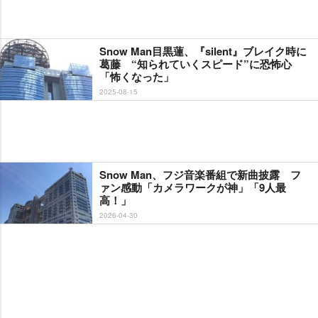
Snow Man目黒蓮、『silent』ブレイク時に
葛藤 “知られていくスピード”に恐怖心
「怖くなった」
2025-08-15
Snow Man、フジ音楽番組で新曲披露 フ
ァン感動「カメラワークが神」「9人最
高！」
2026-04-30