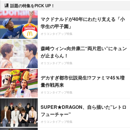
話題の特集をPICK UP！
マクドナルドが40年にわたり支える「小
学生の甲子園」
オリコンタイアップ特集
森崎ウィン×向井康二“両片思い”にキュン
が止まらん！
オリコンタイアップ特集
デカすぎ都市伝説発生!?ファミマ45％増
量作戦再来
オリコンタイアップ特集
SUPER★DRAGON、自ら描いた”レトロ
フューチャー”
オリコンタイアップ特集