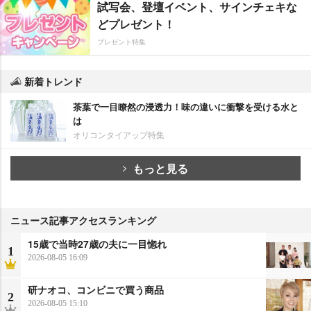
試写会、登壇イベント、サインチェキな
どプレゼント！
プレゼント特集
新着トレンド
茶葉で一目瞭然の浸透力！味の違いに衝撃を受ける水と
は
オリコンタイアップ特集
もっと見る
ニュース記事アクセスランキング
15歳で当時27歳の夫に一目惚れ
1
2026-08-05 16:09
研ナオコ、コンビニで買う商品
2
2026-08-05 15:10