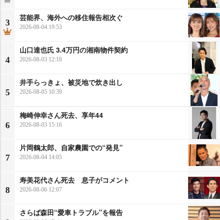
芸能界、海外への移住報告相次ぐ
3
2026-08-04 19:53
山口達也氏 3.4万円の湘南物件契約
4
2026-08-03 12:18
井手らっきょ、被災地で炊き出し
5
2026-08-05 10:39
梅崎伸幸さん死去、享年44
6
2026-08-03 15:16
片岡鶴太郎、自家農園での“発見”
7
2026-08-04 14:05
寿美花代さん死去 息子がコメント
8
2026-08-06 12:07
さらば森田“愛車トラブル”を報告