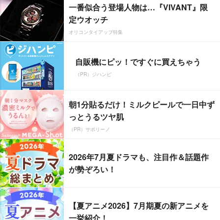
一番似合う登場人物は…『VIVANT』限
定ウオッチ
オリコンタイアップ特集
自販機にピッ！ですぐに買えちゃう
（PR）ジハンピ
朝1分貼るだけ！ミルクピールで一日中ず
っとうるツヤ肌
（PR）サボリーノ
2026年7月夏ドラマも、注目作＆話題作
が勢ぞろい！
【夏アニメ2026】7月期夏の新アニメを
一挙紹介！