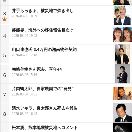
井手らっきょ、被災地で炊き出し
3
2026-08-05 10:39
芸能界、海外への移住報告相次ぐ
4
2026-08-04 19:53
山口達也氏 3.4万円の湘南物件契約
5
2026-08-03 12:18
梅崎伸幸さん死去、享年44
6
2026-08-03 15:16
片岡鶴太郎、自家農園での“発見”
7
2026-08-04 14:05
清水アキラ、良太郎さん死去を報告
8
2026-08-02 16:45
松本潤、熊本地震被災地へコメント