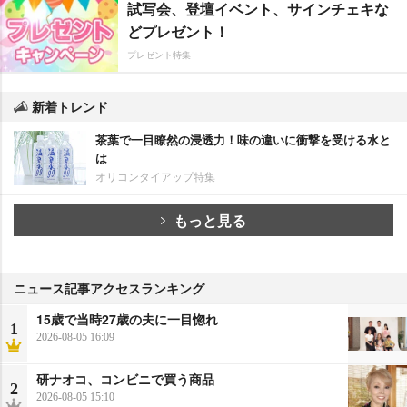
試写会、登壇イベント、サインチェキな
どプレゼント！
プレゼント特集
新着トレンド
茶葉で一目瞭然の浸透力！味の違いに衝撃を受ける水と
は
オリコンタイアップ特集
もっと見る
ニュース記事アクセスランキング
15歳で当時27歳の夫に一目惚れ
1
2026-08-05 16:09
研ナオコ、コンビニで買う商品
2
2026-08-05 15:10