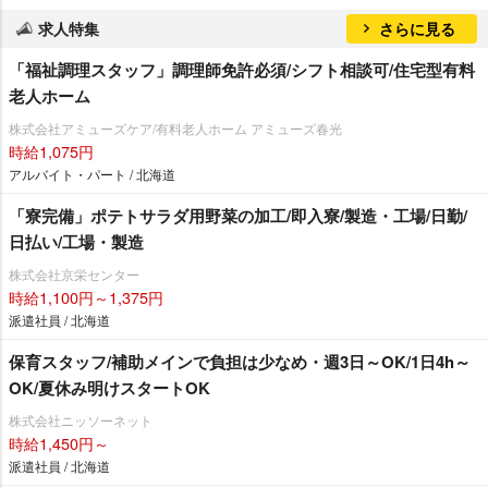
求人特集
さらに見る
「福祉調理スタッフ」調理師免許必須/シフト相談可/住宅型有料
老人ホーム
株式会社アミューズケア/有料老人ホーム アミューズ春光
時給1,075円
アルバイト・パート / 北海道
「寮完備」ポテトサラダ用野菜の加工/即入寮/製造・工場/日勤/
日払い/工場・製造
株式会社京栄センター
時給1,100円～1,375円
派遣社員 / 北海道
保育スタッフ/補助メインで負担は少なめ・週3日～OK/1日4h～
OK/夏休み明けスタートOK
株式会社ニッソーネット
時給1,450円～
派遣社員 / 北海道