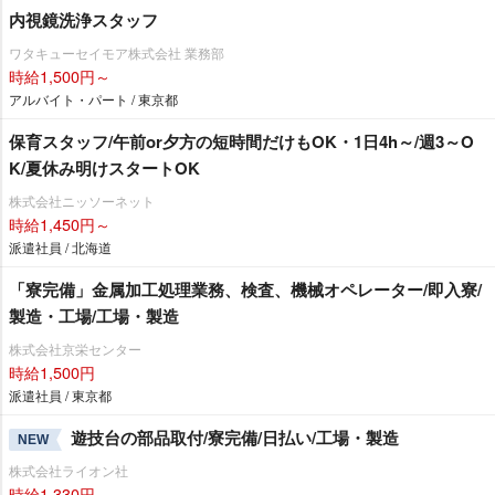
内視鏡洗浄スタッフ
ワタキューセイモア株式会社 業務部
時給1,500円～
アルバイト・パート / 東京都
保育スタッフ/午前or夕方の短時間だけもOK・1日4h～/週3～O
K/夏休み明けスタートOK
株式会社ニッソーネット
時給1,450円～
派遣社員 / 北海道
「寮完備」金属加工処理業務、検査、機械オペレーター/即入寮/
製造・工場/工場・製造
株式会社京栄センター
時給1,500円
派遣社員 / 東京都
遊技台の部品取付/寮完備/日払い/工場・製造
NEW
株式会社ライオン社
時給1,330円