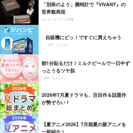
「別班のよう」腕時計で『VIVANT』の
世界観再現
オリコンタイアップ特集
自販機にピッ！ですぐに買えちゃう
（PR）ジハンピ
朝1分貼るだけ！ミルクピールで一日中ず
っとうるツヤ肌
（PR）サボリーノ
2026年7月夏ドラマも、注目作＆話題作
が勢ぞろい！
【夏アニメ2026】7月期夏の新アニメを
一挙紹介！