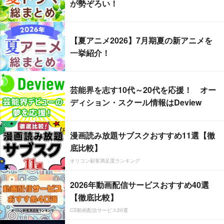
が勢ぞろい！
【夏アニメ2026】7月期夏の新アニメを
一挙紹介！
芸能界を志す10代～20代を応援！ オー
ディション・スクール情報はDeview
漫画読み放題サブスクおすすめ11選【徹
底比較】
オリコン顧客満足度ランキング
2026年動画配信サービスおすすめ40選
【徹底比較】
CS動画配信サービス20選