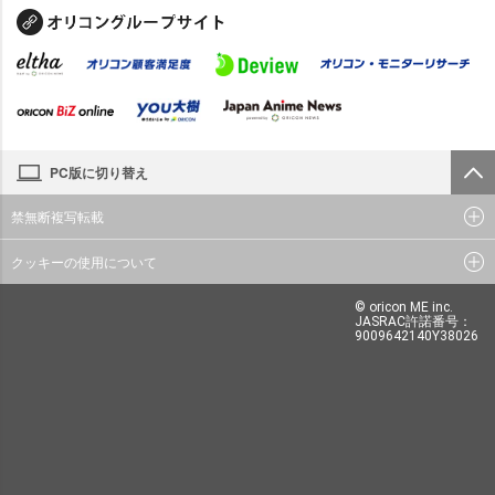
PC版に切り替え
禁無断複写転載
クッキーの使用について
© oricon ME inc.
JASRAC許諾番号：
9009642140Y38026