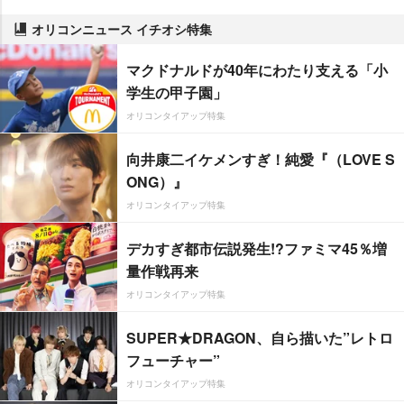
オリコンニュース イチオシ特集
マクドナルドが40年にわたり支える「小
学生の甲子園」
オリコンタイアップ特集
向井康二イケメンすぎ！純愛『（LOVE S
ONG）』
オリコンタイアップ特集
デカすぎ都市伝説発生!?ファミマ45％増
量作戦再来
オリコンタイアップ特集
SUPER★DRAGON、自ら描いた”レトロ
フューチャー”
オリコンタイアップ特集