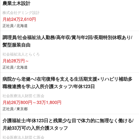
農業土木設計
株式会社デミング設計
月給24万2,610円
正社員 / 北海道
調理員/社会福祉法人勤務/高年収/賞与年2回/長期特別休暇あり/
髪型服装自由
社会福祉法人とらくろ
月給28万円～
正社員 / 北海道
病院から老健へ!在宅復帰を支える生活期支援×リハビリ補助多
職種連携を学ぶ入所介護スタッフ/年休123日
社会医療法人財団 仁医会
月給26万800円～33万1,800円
正社員 / 東京都
介護福祉士/年休123日と残業少な目で体力的に無理なく働ける/
月給33万可の入所介護スタッフ
社会医療法人財団 仁医会