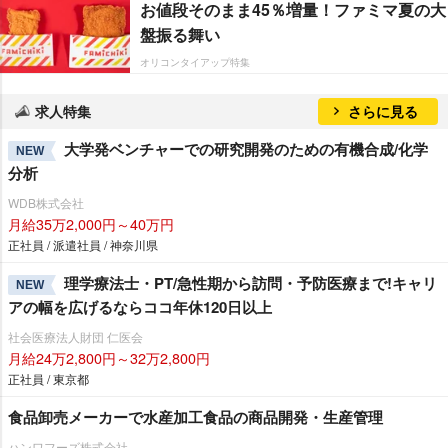
お値段そのまま45％増量！ファミマ夏の大
盤振る舞い
オリコンタイアップ特集
求人特集
さらに見る
大学発ベンチャーでの研究開発のための有機合成/化学
NEW
分析
WDB株式会社
月給35万2,000円～40万円
正社員 / 派遣社員 / 神奈川県
理学療法士・PT/急性期から訪問・予防医療まで!キャリ
NEW
アの幅を広げるならココ年休120日以上
社会医療法人財団 仁医会
月給24万2,800円～32万2,800円
正社員 / 東京都
食品卸売メーカーで水産加工食品の商品開発・生産管理
ハンワフーズ株式会社