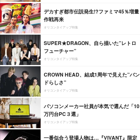
デカすぎ都市伝説発生!?ファミマ45％増量
作戦再来
オリコンタイアップ特集
SUPER★DRAGON、自ら描いた”レトロ
フューチャー”
オリコンタイアップ特集
CROWN HEAD、結成1周年で見えた”バン
ドらしさ”
オリコンタイアップ特集
パソコンメーカー社員が本気で選んだ「10
万円台PC３選」
オリコンタイアップ特集
一番似合う登場人物は…『VIVANT』限定