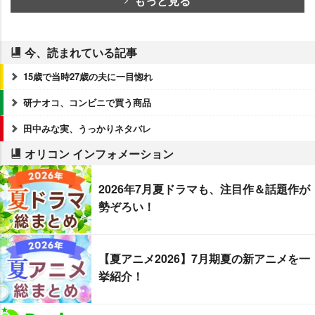
もっと見る
今、読まれている記事
15歳で当時27歳の夫に一目惚れ
研ナオコ、コンビニで買う商品
田中みな実、うっかりネタバレ
オリコン インフォメーション
2026年7月夏ドラマも、注目作＆話題作が
勢ぞろい！
【夏アニメ2026】7月期夏の新アニメを一
挙紹介！