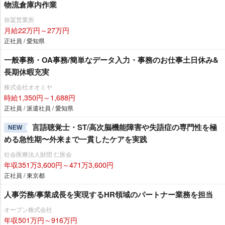
物流倉庫内作業
弥冨営業所
月給22万円～27万円
正社員 / 愛知県
一般事務・OA事務/簡単なデータ入力・事務のお仕事土日休み&
長期休暇充実
株式会社オオミヤ
時給1,350円～1,688円
正社員 / 派遣社員 / 愛知県
言語聴覚士・ST/高次脳機能障害や失語症の専門性を極
NEW
める急性期〜外来まで一貫したケアを実践
社会医療法人財団 仁医会
年収351万3,600円～471万3,600円
正社員 / 東京都
人事労務/事業成長を実現するHR領域のパートナー業務を担当
オープン株式会社
年収501万円～916万円