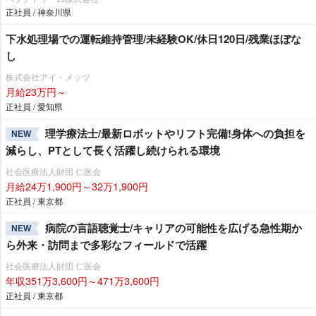
正社員 / 神奈川県
下水処理場での運転維持管理/未経験OK/休日120日/残業ほぼな
し
株式会社アイ・メッツ
月給23万円～
正社員 / 愛知県
理学療法士/最新ロボットやリフト完備!身体への負担を
NEW
減らし、PTとして長く活躍し続けられる環境
社会医療法人財団 仁医会
月給24万1,900円～32万1,900円
正社員 / 東京都
病院の言語聴覚士/キャリアの可能性を広げる急性期か
NEW
ら外来・訪問まで多彩なフィールドで活躍
社会医療法人財団 仁医会
年収351万3,600円～471万3,600円
正社員 / 東京都