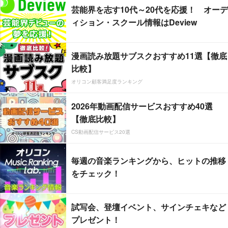
芸能界を志す10代～20代を応援！ オーデ
ィション・スクール情報はDeview
漫画読み放題サブスクおすすめ11選【徹底
比較】
オリコン顧客満足度ランキング
2026年動画配信サービスおすすめ40選
【徹底比較】
CS動画配信サービス20選
毎週の音楽ランキングから、ヒットの推移
をチェック！
試写会、登壇イベント、サインチェキなど
プレゼント！