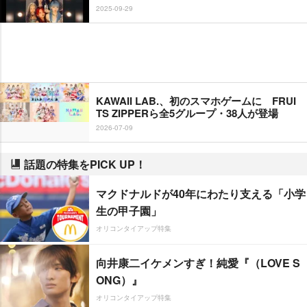
2025-09-29
KAWAII LAB.、初のスマホゲームに FRUI
TS ZIPPERら全5グループ・38人が登場
2026-07-09
話題の特集をPICK UP！
マクドナルドが40年にわたり支える「小学
生の甲子園」
オリコンタイアップ特集
向井康二イケメンすぎ！純愛『（LOVE S
ONG）』
オリコンタイアップ特集