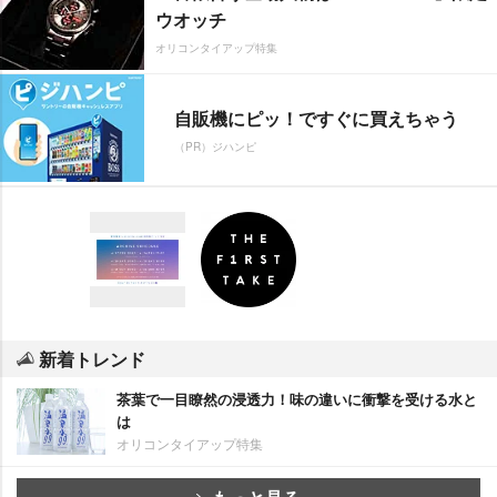
ウオッチ
オリコンタイアップ特集
自販機にピッ！ですぐに買えちゃう
（PR）ジハンピ
新着トレンド
茶葉で一目瞭然の浸透力！味の違いに衝撃を受ける水と
は
オリコンタイアップ特集