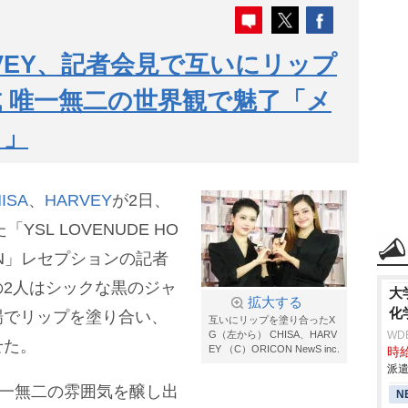
ARVEY、記者会見で互いにリップ
 唯一無二の世界観で魅了「メ
さ」
ISA
、
HARVEY
が2日、
SL LOVENUDE HO
CK-IN」レセプションの記者
2人はシックな黒のジャ
大
拡大する
化
場でリップを塗り合い、
互いにリップを塗り合ったX
G（左から） CHISA、HARV
WD
せた。
EY （C）ORICON NewS inc.
時給
派遣
唯一無二の雰囲気を醸し出
N