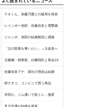
テオくん、加藤乃愛との破局を発表
レインボー池田、佐藤佳奈と電撃婚
ジャンボ、池田の結婚報告に感激
「父の部屋を奪いたい」→大改造へ
元横綱・朝青龍、白鵬翔氏と再会2S
佐藤佳奈アナ、退社の理由は結婚
研ナオコ、コンビニで買う商品
寺田心、ジム通いで筋トレ…激変
及川光博が結婚を発表