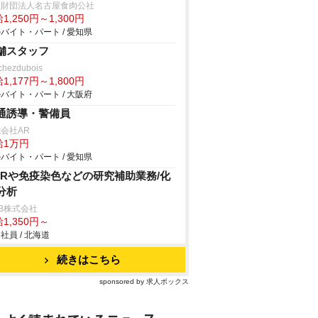
益財団法人名古屋食肉公社
1,250円～1,300円
バイト・パート / 愛知県
舗スタッフ
chezdubois
1,177円～1,800円
バイト・パート / 大阪府
通誘導・警備員
会社AR
給1万円
バイト・パート / 愛知県
CRや免疫染色などの研究補助業務/化
分析
B株式会社
1,350円～
社員 / 北海道
続きはこちら
sponsored by 求人ボックス