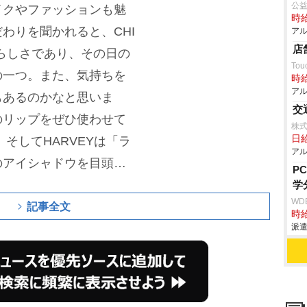
公
イクやファッションも魅
時給
わりを聞かれると、CHI
アル
店
らしさであり、その日の
Tou
の一つ。また、気持ちを
時給
アル
もあるのかなと思いま
交
のリップをぜひ使わせて
株式
日
。
そしてHARVEYは「ラ
アル
のアイシャドウを目頭だ
P
せるんですが、顔だけで
学
WD
、全身キラキラにするこ
記事全文
時給
弾ませた。
続けて、「あ
派遣
がけていること」を問わ
自分を愛することって簡単
よく頑張ったね』と褒め