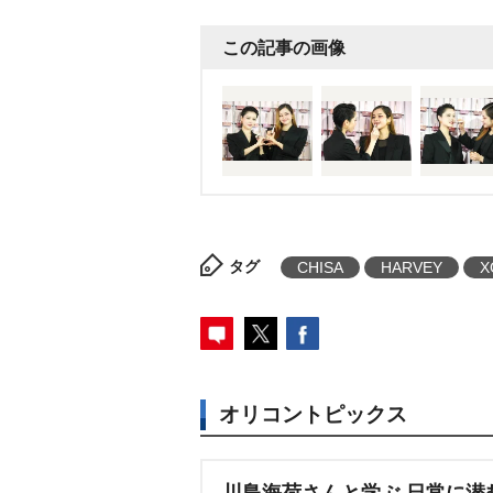
てあげたり、時には『自分なら
この記事の画像
せてあげることも自分を愛する
す」といい、HARVEYは「自
べてが自分にしか出せない味。
特別に感じられると思いますし
る気がします」とほほ笑んだ。
『
EL TOKYO SECRET CHEC
ン・ボーテよりあす3日から発売さ
タグ
CHISA
HARVEY
X
ヌード リップスティック」の期
ント。3日～5日まで東京・表参道
開催する。
オリコントピックス