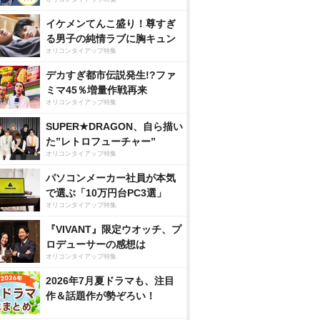
イケメンてんこ盛り！尊すぎ
る男子の純情ラブに胸キュン
オリコンタイアップ特集
デカすぎ都市伝説発生!?ファ
ミマ45％増量作戦再来
オリコンタイアップ特集
SUPER★DRAGON、自ら描い
た”レトロフューチャー”
オリコンタイアップ特集
パソコンメーカー社員が本気
で選ぶ「10万円台PC3選」
オリコンタイアップ特集
『VIVANT』限定ウオッチ、プ
ロデューサーの感想は
オリコンタイアップ特集
2026年7月夏ドラマも、注目
作＆話題作が勢ぞろい！