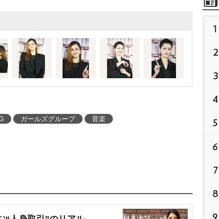
できるぞ』と自信を持た
ことなのかなと思いま
1
分自身が表現するものはす
2
そう思うことで、自分を
、自分を大切でできてい
3
YSL LOVENUDE HOT
4
K-IN』は、イヴ・サンローラ
れるリップ「YSL ラブ
G
ガールズグループ
音楽
5
間限定ポップアップイベ
6
のクレインズ6142にて
7
8
9