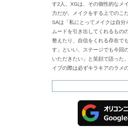
す2人。XGは、その個性的なメ
力だが、メイクをする上でのこだ
SAは「私にとってメイクは自分
ムードを引き出してくれるもの
整えたり、自信をくれる存在で
す」といい、ステージでも今回
いただきたい」と笑顔で語った
イブの際は必ずキラキアのラメ
ったり涙袋の下のほぼ全体に載
はなく、腕だったり足だったり
とをこだわっています」と声を
のままの自分を愛するために心
れ、CHISAは「ありのままの
なようで難しい。自分自身に『