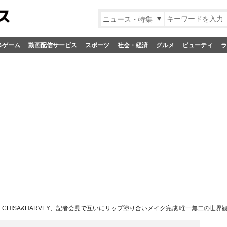
ニュース・特集
&ゲーム
動画配信サービス
スポーツ
社会・経済
グルメ
ビューティ
ラ
・CHISA&HARVEY、記者会見で互いにリップ塗り合いメイク完成 唯一無二の世