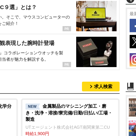
C９選」とは？
最
い。そこで、マウスコンピューターの
をご紹介！
界観表現した腕時計登場
NT』コラボレーションウオッチを製
担当者が魅力を解説する。
求人検索
化学分
金属製品のマシニング加工・磨
NEW
き・洗浄・溶接/寮完備/日勤/日払い/工場・
製造
UTエージェント株式会社AGT南関東第二CU
時給1,900円