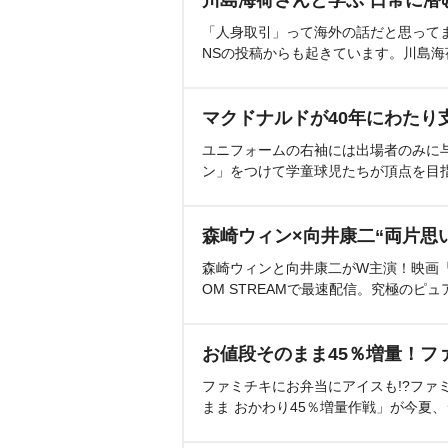
川島海荷さんと学ぶ 日常に潜
「人身取引」って海外の話だと思って
NSの投稿からも起きています。川島
マクドナルドが40年にわたり
ユニフォームの右袖には出場者のみに
ン」をつけて学童球児たちが頂点を目
森崎ウィン×向井康二“両片思
森崎ウィンと向井康二がW主演！映画『（L
OM STREAMで最速配信。究極のピュ
お値段そのまま45％増量！フ
ファミチキにお弁当にアイスも!?ファ
まま おかわり45％増量作戦」が今夏