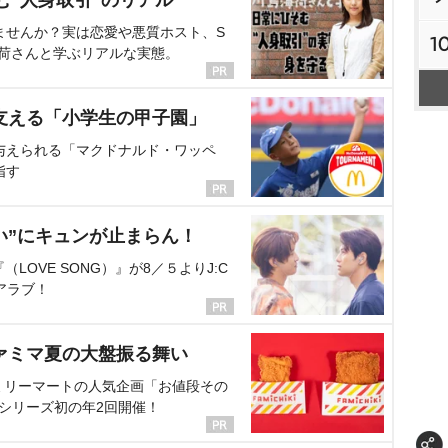
む“人身取引”のリアル
ませんか？実は恋愛や悪質ホスト、S
1
海荷さんと学ぶリアルな実態。
支える「小学生の甲子園」
与えられる「マクドナルド・ワッペ
指す
い”にキュンが止まらん！
OVE SONG）』が8／５よりJ:C
アラブ！
ァミマ夏の大盤振る舞い
ミリーマートの人気企画「お値段その
、シリーズ初の年2回開催！