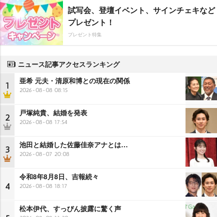
試写会、登壇イベント、サインチェキなど
プレゼント！
プレゼント特集
ニュース記事アクセスランキング
亜希 元夫・清原和博との現在の関係
1
2026-08-08 08:15
戸塚純貴、結婚を発表
2
2026-08-08 17:54
池田と結婚した佐藤佳奈アナとは…
3
2026-08-07 20:08
令和8年8月8日、吉報続々
4
2026-08-08 18:17
松本伊代、すっぴん披露に驚く声