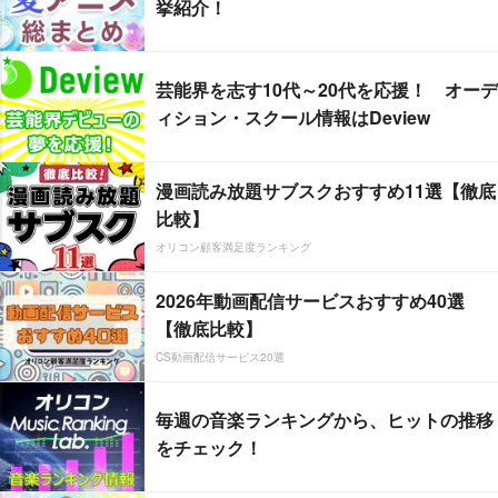
挙紹介！
芸能界を志す10代～20代を応援！ オーデ
ィション・スクール情報はDeview
漫画読み放題サブスクおすすめ11選【徹底
比較】
オリコン顧客満足度ランキング
2026年動画配信サービスおすすめ40選
【徹底比較】
CS動画配信サービス20選
毎週の音楽ランキングから、ヒットの推移
をチェック！