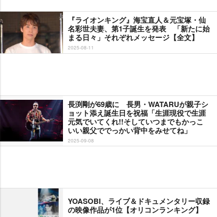
『ライオンキング』海宝直人＆元宝塚・仙
名彩世夫妻、第1子誕生を発表 「新たに始
まる日々」それぞれメッセージ【全文】
2025-08-11
長渕剛が69歳に 長男・WATARUが親子シ
ョット添え誕生日を祝福「生涯現役で生涯
元気でいてくれ!!そしていつまでもかっこ
いい親父ででっかい背中をみせてね」
2025-09-08
YOASOBI、ライブ＆ドキュメンタリー収録
の映像作品が1位【オリコンランキング】