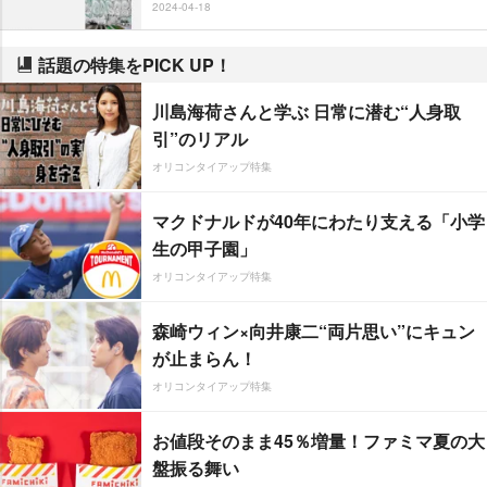
2024-04-18
話題の特集をPICK UP！
川島海荷さんと学ぶ 日常に潜む“人身取
引”のリアル
オリコンタイアップ特集
マクドナルドが40年にわたり支える「小学
生の甲子園」
オリコンタイアップ特集
森崎ウィン×向井康二“両片思い”にキュン
が止まらん！
オリコンタイアップ特集
お値段そのまま45％増量！ファミマ夏の大
盤振る舞い