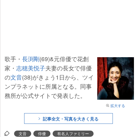
歌手・
長渕剛
(69)&元俳優で花創
家・
志穂美悦子
夫妻の長女で俳優
の
文音
(38)がきょう1日から、ツイ
ンプラネットに所属となる。同事
務所が公式サイトで発表した。
拡大する
記事全文・写真を大きく見る
文音
俳優
有名人ファミリー