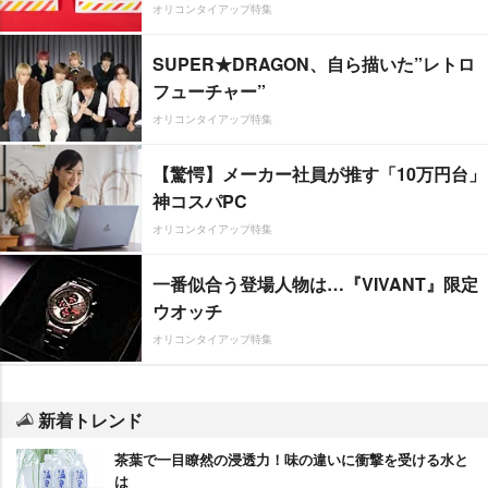
オリコンタイアップ特集
SUPER★DRAGON、自ら描いた”レトロ
フューチャー”
オリコンタイアップ特集
【驚愕】メーカー社員が推す「10万円台」
神コスパPC
オリコンタイアップ特集
一番似合う登場人物は…『VIVANT』限定
ウオッチ
オリコンタイアップ特集
新着トレンド
茶葉で一目瞭然の浸透力！味の違いに衝撃を受ける水と
は