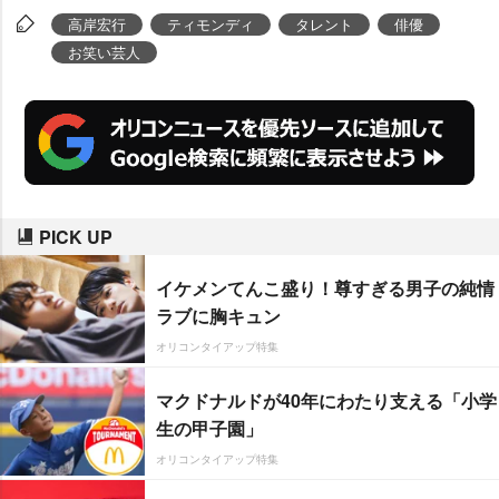
高岸宏行
ティモンディ
タレント
俳優
お笑い芸人
PICK UP
イケメンてんこ盛り！尊すぎる男子の純情
ラブに胸キュン
オリコンタイアップ特集
マクドナルドが40年にわたり支える「小学
生の甲子園」
オリコンタイアップ特集