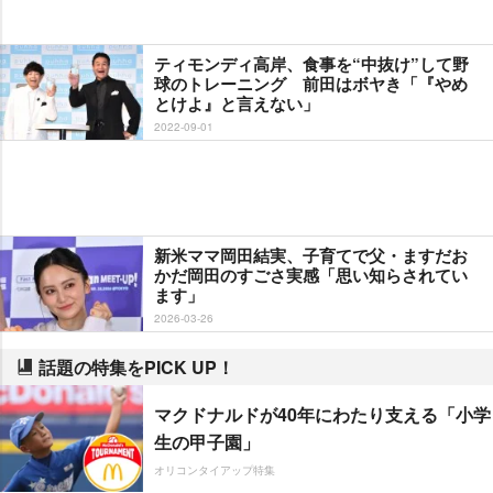
ティモンディ高岸、食事を“中抜け”して野
球のトレーニング 前田はボヤき「『やめ
とけよ』と言えない」
2022-09-01
新米ママ岡田結実、子育てで父・ますだお
かだ岡田のすごさ実感「思い知らされてい
ます」
2026-03-26
話題の特集をPICK UP！
マクドナルドが40年にわたり支える「小学
生の甲子園」
オリコンタイアップ特集