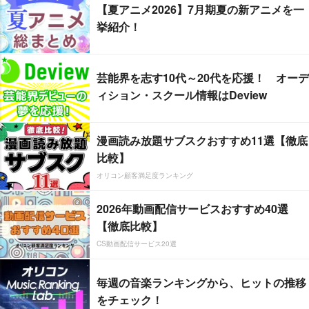
【夏アニメ2026】7月期夏の新アニメを一
挙紹介！
芸能界を志す10代～20代を応援！ オーデ
ィション・スクール情報はDeview
漫画読み放題サブスクおすすめ11選【徹底
比較】
オリコン顧客満足度ランキング
2026年動画配信サービスおすすめ40選
【徹底比較】
CS動画配信サービス20選
毎週の音楽ランキングから、ヒットの推移
をチェック！