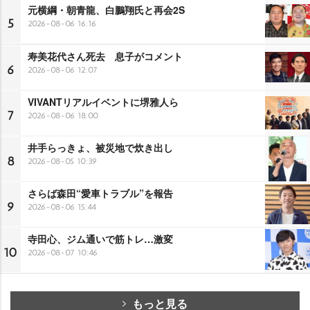
元横綱・朝青龍、白鵬翔氏と再会2S
5
2026-08-06 16:16
寿美花代さん死去 息子がコメント
6
2026-08-06 12:07
VIVANTリアルイベントに堺雅人ら
7
2026-08-06 18:00
井手らっきょ、被災地で炊き出し
8
2026-08-05 10:39
さらば森田“愛車トラブル”を報告
9
2026-08-06 15:44
寺田心、ジム通いで筋トレ…激変
10
2026-08-07 10:46
もっと見る