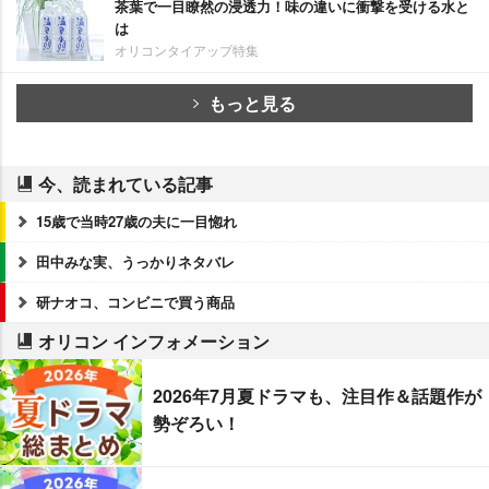
茶葉で一目瞭然の浸透力！味の違いに衝撃を受ける水と
は
オリコンタイアップ特集
もっと見る
今、読まれている記事
15歳で当時27歳の夫に一目惚れ
田中みな実、うっかりネタバレ
研ナオコ、コンビニで買う商品
オリコン インフォメーション
2026年7月夏ドラマも、注目作＆話題作が
勢ぞろい！