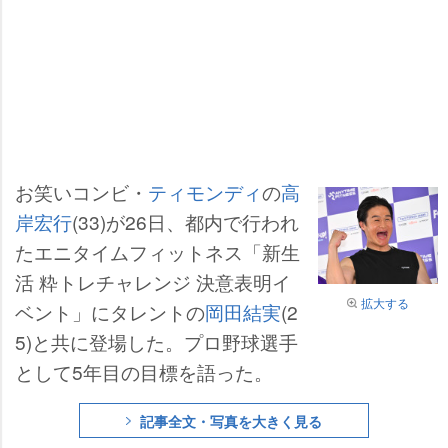
お笑いコンビ・
ティモンディ
の
高
岸宏行
(33)が26日、都内で行われ
たエニタイムフィットネス「新生
活 粋トレチャレンジ 決意表明イ
拡大する
ベント」にタレントの
岡田結実
(2
5)と共に登場した。プロ野球選手
として5年目の目標を語った。
記事全文・写真を大きく見る