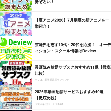
勢ぞろい！
【夏アニメ2026】7月期夏の新アニメを一
挙紹介！
芸能界を志す10代～20代を応援！ オーデ
ィション・スクール情報はDeview
漫画読み放題サブスクおすすめ11選【徹底
比較】
オリコン顧客満足度ランキング
2026年動画配信サービスおすすめ40選
【徹底比較】
CS動画配信サービス20選