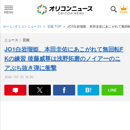
ホーム (オリコンニュース)
芸能 TOP
JO1白岩瑠姫、本田圭佑にあこがれて無回
ニュース
芸能
JO1白岩瑠姫、本田圭佑にあこがれて無回転F
Kの練習 後藤威尊は浅野拓磨のノイアーのニ
アぶち抜き弾に衝撃
2026-03-25 16:20