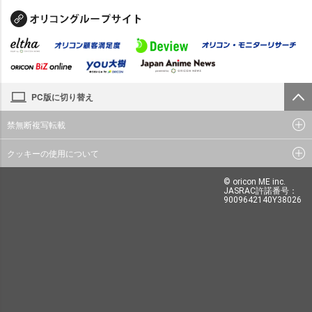
PC版に切り替え
禁無断複写転載
クッキーの使用について
© oricon ME inc.
JASRAC許諾番号：
9009642140Y38026