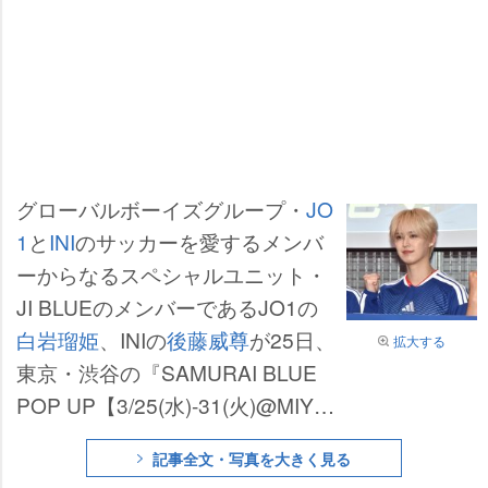
グローバルボーイズグループ・
JO
1
と
INI
のサッカーを愛するメンバ
ーからなるスペシャルユニット・
JI BLUEのメンバーであるJO1の
白岩瑠姫
、INIの
後藤威尊
が25日、
拡大する
東京・渋谷の『SAMURAI BLUE
POP UP【3/25(水)-31(火)@MIYA
SHITA PARK】』のオープニング
記事全文・写真を大きく見る
イベント「SAMURAI BLUE OPE