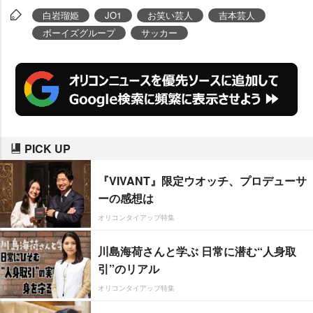
N CAMPUS」に参加した。
白岩瑠姫
JO1
お笑い芸人
吉本芸人
ボーイズグループ
サッカー
PICK UP
『VIVANT』限定ウオッチ、プロデューサ
ーの感想は
オリコンタイアップ特集
川島海荷さんと学ぶ 日常に潜む“人身取
引”のリアル
オリコンタイアップ特集