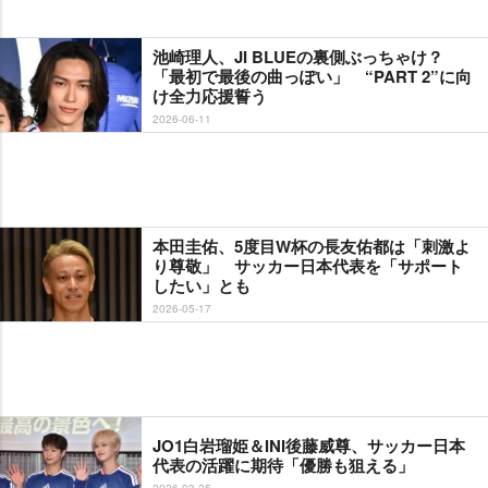
池崎理人、JI BLUEの裏側ぶっちゃけ？
「最初で最後の曲っぽい」 “PART 2”に向
け全力応援誓う
2026-06-11
本田圭佑、5度目W杯の長友佑都は「刺激よ
り尊敬」 サッカー日本代表を「サポート
したい」とも
2026-05-17
JO1白岩瑠姫＆INI後藤威尊、サッカー日本
代表の活躍に期待「優勝も狙える」
2026-03-25