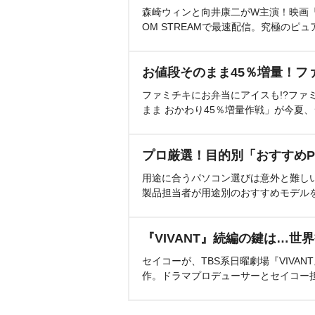
森崎ウィンと向井康二がW主演！映画『（L
OM STREAMで最速配信。究極のピュ
お値段そのまま45％増量！フ
ファミチキにお弁当にアイスも!?ファ
まま おかわり45％増量作戦」が今夏
プロ厳選！目的別「おすすめP
用途に合うパソコン選びは意外と難し
製品担当者が用途別のおすすめモデル
『VIVANT』続編の鍵は…世
セイコーが、TBS系日曜劇場『VIVA
作。ドラマプロデューサーとセイコー