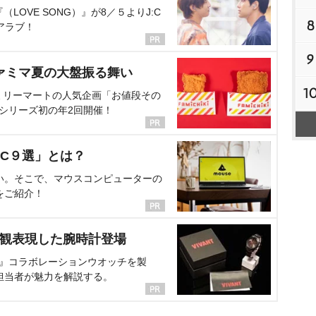
OVE SONG）』が8／５よりJ:C
8
アラブ！
9
ァミマ夏の大盤振る舞い
1
ミリーマートの人気企画「お値段その
、シリーズ初の年2回開催！
C９選」とは？
い。そこで、マウスコンピューターの
をご紹介！
界観表現した腕時計登場
NT』コラボレーションウオッチを製
担当者が魅力を解説する。