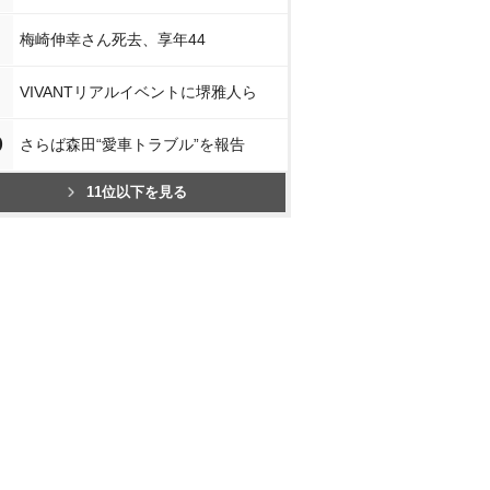
梅崎伸幸さん死去、享年44
VIVANTリアルイベントに堺雅人ら
0
さらば森田“愛車トラブル”を報告
11位以下を見る