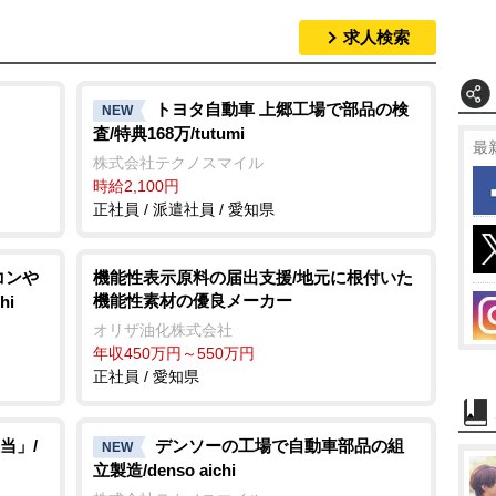
求人検索
トヨタ自動車 上郷工場で部品の検
NEW
査/特典168万/tutumi
最
株式会社テクノスマイル
時給2,100円
正社員 / 派遣社員 / 愛知県
アコン
機能性表示原料の届出支援/地元に根付いた
機能性素材の優良メーカー
hi
オリザ油化株式会社
年収450万円～550万円
正社員 / 愛知県
当」/
デンソーの工場で自動車部品の組
NEW
立製造/denso aichi