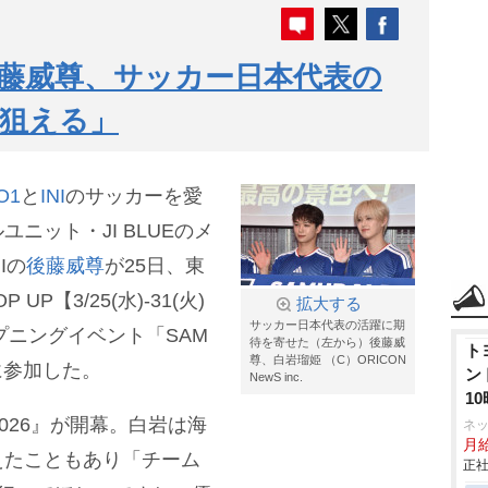
I後藤威尊、サッカー日本代表の
狙える」
O1
と
INI
のサッカーを愛
ニット・JI BLUEのメ
NIの
後藤威尊
が25日、東
 UP【3/25(水)-31(火)
拡大する
サッカー日本代表の活躍に期
オープニングイベント「SAM
待を寄せた（左から）後藤威
ト
尊、白岩瑠姫 （C）ORICON
S」に参加した。
ン
NewS inc.
1
2026』が開幕。白岩は海
ネ
月
えたこともあり「チーム
正社