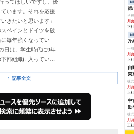
行ってほしいですし、優
N
師
しています。それを応援
学校
ていきたいと思います」
月給
正社
のスペインとドイツを破
N
当に毎年強くなってい
7
一
の日は、学生時代に9年
月
の下部組織に入っていた
正社
自
ていた後藤と、サッカー
東
参加。元日本代表の安田
記事全文
株
月給
わった。
白岩は「小さい
正社
形で関わることができて
中
しい。いい経験をさせてい
勤
株式
は「今すぐ試合が観たい
月
たのでグッズを着けて盛
正社