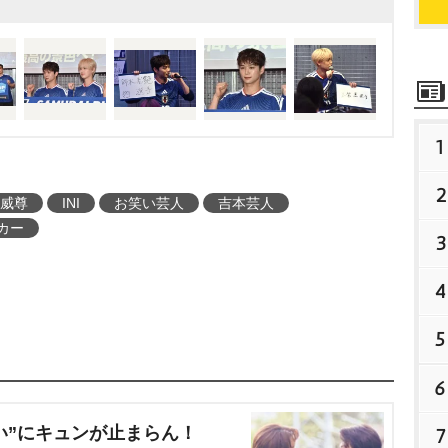
カップを待ち切れない様
メキシコの北中米3カ国で
カップ2026』。日本代表
リカ・ダラス)、21日にチ
)、26日に対戦国未定
1
1日に決定)を行うことが
2
ンは「最高の景色を 202
威尊
INI
お笑い芸人
吉本芸人
カー
3
4
5
6
い”にキュンが止まらん！
7