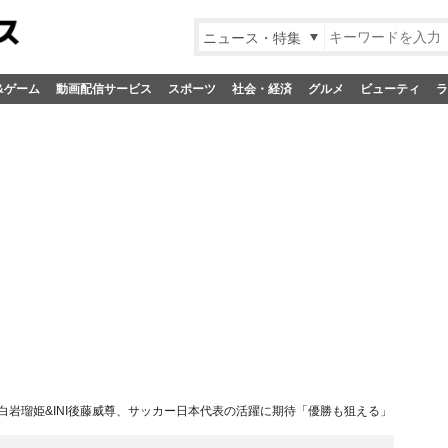
ニュース・特集
&ゲーム
動画配信サービス
スポーツ
社会・経済
グルメ
ビューティ
ラ
1白岩瑠姫&INI後藤威尊、サッカー日本代表の活躍に期待「優勝も狙える」