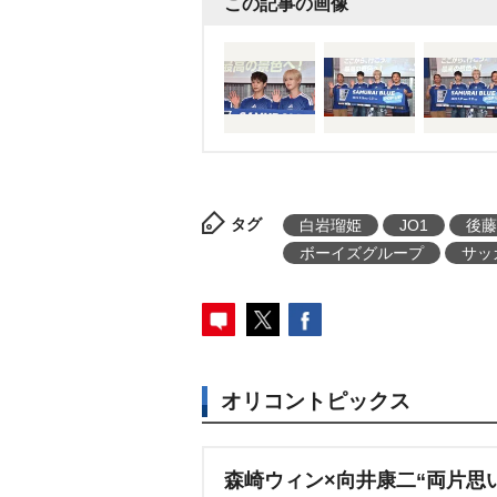
この記事の画像
り上がりたいです」とワールド
子だった。
アメリカ、カナダ、
共同開催される『FIFAワールド
は、6月15日にオランダ戦(アメ
ュニジア戦(メキシコ・モンテレイ
(アメリカ・ダラス、対戦国は4月
決まっている。今大会のスローガ
タグ
白岩瑠姫
JO1
後藤
6」となっている。
ボーイズグループ
サッ
オリコントピックス
森崎ウィン×向井康二“両片思