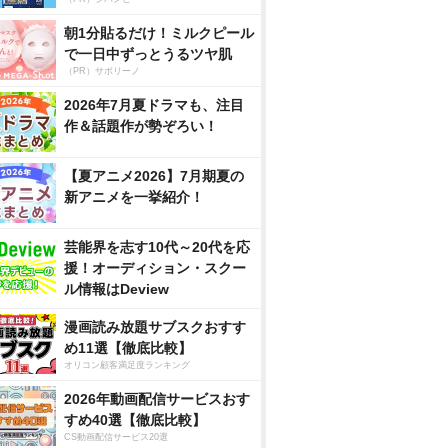
朝1分貼るだけ！ミルクピール
で一日中ずっとうるツヤ肌
（PR）サボリーノ
2026年7月夏ドラマも、注目
作＆話題作が勢ぞろい！
【夏アニメ2026】7月期夏の
新アニメを一挙紹介！
芸能界を志す10代～20代を応
援！オーディション・スクー
ル情報はDeview
漫画読み放題サブスクおすす
め11選【徹底比較】
オリコン顧客満足度ランキング
2026年動画配信サービスおす
すめ40選【徹底比較】
CS動画配信サービス20選