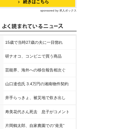
続きはこちら
sponsored by 求人ボックス
15歳で当時27歳の夫に一目惚れ
研ナオコ、コンビニで買う商品
芸能界、海外への移住報告相次ぐ
山口達也氏 3.4万円の湘南物件契約
井手らっきょ、被災地で炊き出し
寿美花代さん死去 息子がコメント
片岡鶴太郎、自家農園での“発見”