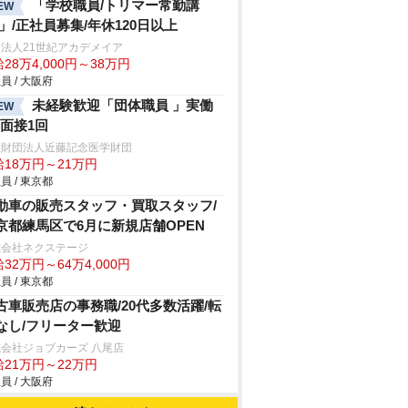
「学校職員/トリマー常勤講
EW
/」/正社員募集/年休120日以上
法人21世紀アカデメイア
28万4,000円～38万円
員 / 大阪府
未経験歓迎「団体職員 」実働
EW
h/面接1回
般財団法人近藤記念医学財団
給18万円～21万円
員 / 東京都
動車の販売スタッフ・買取スタッフ/
京都練馬区で6月に新規店舗OPEN
式会社ネクステージ
32万円～64万4,000円
員 / 東京都
古車販売店の事務職/20代多数活躍/転
なし/フリーター歓迎
会社ジョブカーズ 八尾店
給21万円～22万円
員 / 大阪府