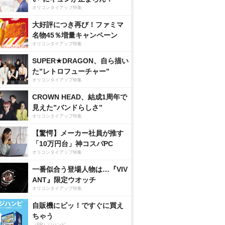
オリコンタイアップ特集
大好評につき再び！ファミマ
名物45％増量キャンペーン
オリコンタイアップ特集
SUPER★DRAGON、自ら描い
た”レトロフューチャー”
オリコンタイアップ特集
CROWN HEAD、結成1周年で
見えた”バンドらしさ”
オリコンタイアップ特集
【驚愕】メーカー社員が推す
「10万円台」神コスパPC
オリコンタイアップ特集
一番似合う登場人物は…『VIV
ANT』限定ウオッチ
オリコンタイアップ特集
自販機にピッ！ですぐに買え
ちゃう
（PR）ジハンピ