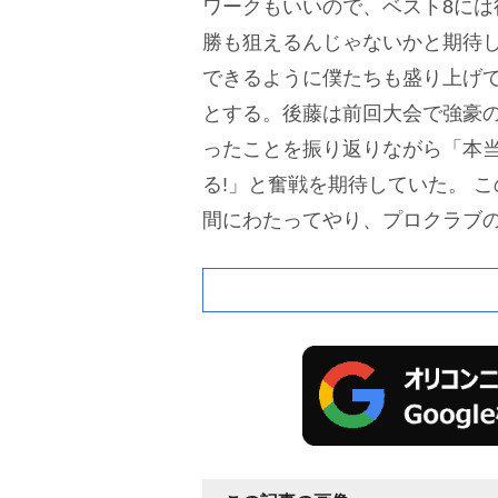
ワークもいいので、ベスト8には
勝も狙えるんじゃないかと期待
できるように僕たちも盛り上げ
とする。後藤は前回大会で強豪
ったことを振り返りながら「本
る!」と奮戦を期待していた。
こ
間にわたってやり、プロクラブ
白岩、小学校6年間にわたってし
になじみ深い2人が生徒役として
理大から、さまざまなことを教
ころやっていたサッカーに別の
うれしい。POP UPもすごく楽
ただきました」と感謝し、後藤
です!選手の魅力を紹介いただい