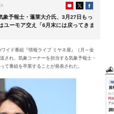
ス
気象予報士・蓬莱大介氏、3月27日もっ
司はユーモア交え「6月末には戻ってきま
ワイド番組『情報ライブ ミヤネ屋』（月～金
生放送され、気象コーナーを担当する気象予報士・
をもって番組を卒業することが発表された。
N
資
株式
時給
アル
調