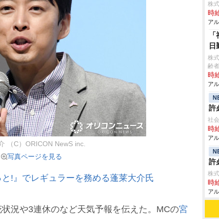
株
時給
アル
「
日
株
齢者
時給
アル
N
許
社会
時給
アル
（C）ORICON NewS inc.
N
写真ページを見る
許
株式
と!』でレギュラーを務める蓬莱大介氏
時給
アル
状況や3連休のなど天気予報を伝えた。MCの
宮