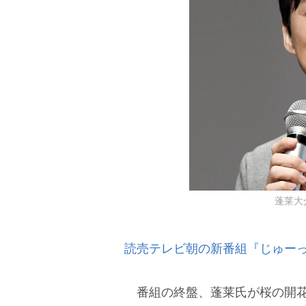
蓬莱大介 
読売テレビ朝の新番組『じゅーっ
番組の終盤、蓬莱氏が桜の開花