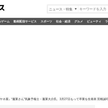
ニュース・特集
&ゲーム
動画配信サービス
スポーツ
社会・経済
グルメ
ビューティ
ラ
ヤネ屋』“蓬莱さん”気象予報士・蓬莱大介氏、3月27日もって卒業を生発表 宮根