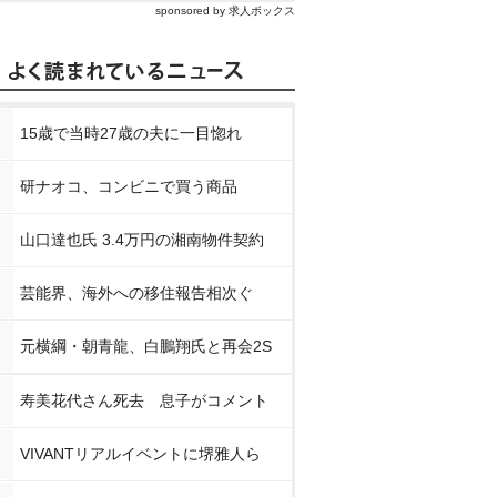
sponsored by 求人ボックス
15歳で当時27歳の夫に一目惚れ
研ナオコ、コンビニで買う商品
山口達也氏 3.4万円の湘南物件契約
芸能界、海外への移住報告相次ぐ
元横綱・朝青龍、白鵬翔氏と再会2S
寿美花代さん死去 息子がコメント
VIVANTリアルイベントに堺雅人ら