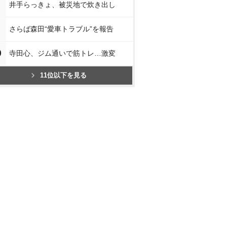
井手らっきょ、被災地で炊き出し
さらば森田“愛車トラブル”を報告
0
寺田心、ジム通いで筋トレ…激変
11位以下を見る