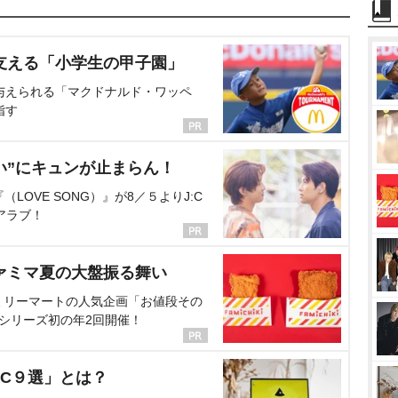
支える「小学生の甲子園」
与えられる「マクドナルド・ワッペ
指す
い”にキュンが止まらん！
OVE SONG）』が8／５よりJ:C
アラブ！
ァミマ夏の大盤振る舞い
ミリーマートの人気企画「お値段その
、シリーズ初の年2回開催！
C９選」とは？