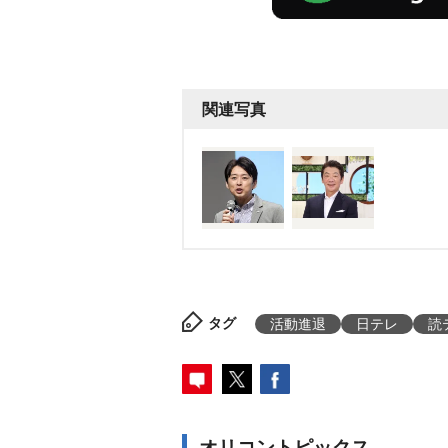
関連写真
タグ
活動進退
日テレ
読
オリコントピックス