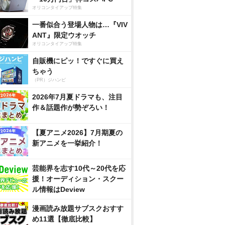
オリコンタイアップ特集
一番似合う登場人物は…『VIV
ANT』限定ウオッチ
オリコンタイアップ特集
自販機にピッ！ですぐに買え
ちゃう
（PR）ジハンピ
2026年7月夏ドラマも、注目
作＆話題作が勢ぞろい！
【夏アニメ2026】7月期夏の
新アニメを一挙紹介！
芸能界を志す10代～20代を応
援！オーディション・スクー
ル情報はDeview
漫画読み放題サブスクおすす
め11選【徹底比較】