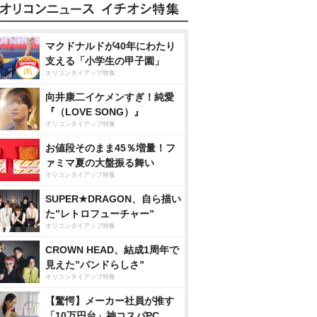
マクドナルドが40年にわたり
支える「小学生の甲子園」
オリコンタイアップ特集
向井康二イケメンすぎ！純愛
『（LOVE SONG）』
オリコンタイアップ特集
お値段そのまま45％増量！フ
ァミマ夏の大盤振る舞い
オリコンタイアップ特集
SUPER★DRAGON、自ら描い
た”レトロフューチャー”
オリコンタイアップ特集
CROWN HEAD、結成1周年で
見えた”バンドらしさ”
オリコンタイアップ特集
【驚愕】メーカー社員が推す
「10万円台」神コスパPC