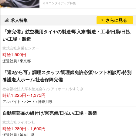
オリコンタイアップ特集
求人特集
さらに見る
「寮完備」航空機用タイヤの製造/即入寮/製造・工場/日勤/日払
い/工場・製造
株式会社京栄センター
時給1,500円
派遣社員 / 東京都
「週2から可」調理スタッフ/調理師免許必須/シフト相談可/特別
養護老人ホーム/社会保障完備
社会福祉法人厚木慈光会/ムツアイホームやすらぎ
時給1,225円～1,375円
アルバイト・パート / 神奈川県
自動車部品の組付け/寮完備/日払い/工場・製造
株式会社ライオン社
時給1,280円～1,600円
派遣社員 / 神奈川県