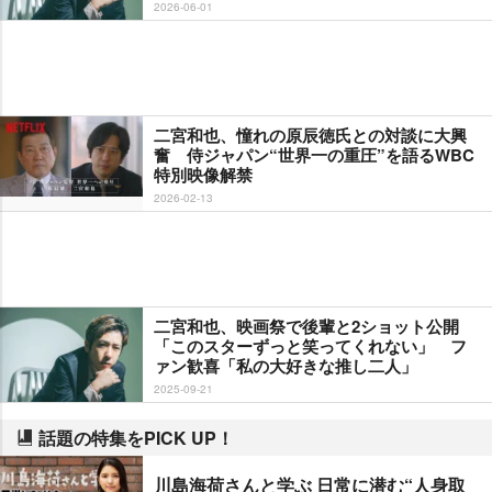
2026-06-01
二宮和也、憧れの原辰徳氏との対談に大興
奮 侍ジャパン“世界一の重圧”を語るWBC
特別映像解禁
2026-02-13
二宮和也、映画祭で後輩と2ショット公開
「このスターずっと笑ってくれない」 フ
ァン歓喜「私の大好きな推し二人」
2025-09-21
話題の特集をPICK UP！
川島海荷さんと学ぶ 日常に潜む“人身取