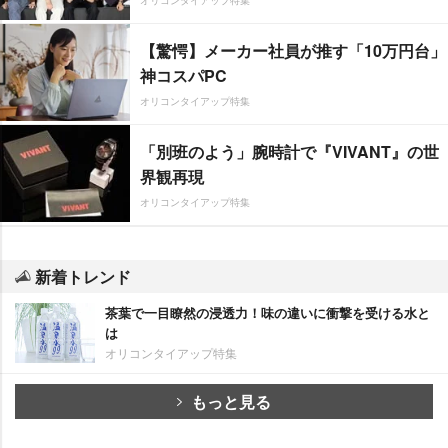
【驚愕】メーカー社員が推す「10万円台」
神コスパPC
オリコンタイアップ特集
「別班のよう」腕時計で『VIVANT』の世
界観再現
オリコンタイアップ特集
新着トレンド
茶葉で一目瞭然の浸透力！味の違いに衝撃を受ける水と
は
オリコンタイアップ特集
もっと見る