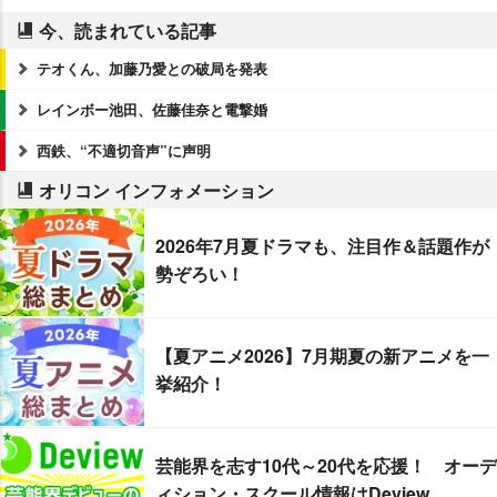
今、読まれている記事
テオくん、加藤乃愛との破局を発表
レインボー池田、佐藤佳奈と電撃婚
西鉄、“不適切音声”に声明
オリコン インフォメーション
2026年7月夏ドラマも、注目作＆話題作が
勢ぞろい！
【夏アニメ2026】7月期夏の新アニメを一
挙紹介！
芸能界を志す10代～20代を応援！ オーデ
ィション・スクール情報はDeview