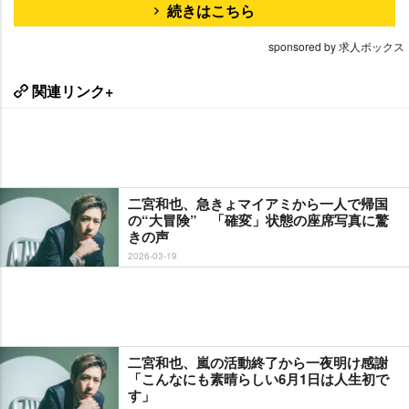
続きはこちら
sponsored by 求人ボックス
関連リンク+
二宮和也、急きょマイアミから一人で帰国
の“大冒険” 「確変」状態の座席写真に驚
きの声
2026-03-19
二宮和也、嵐の活動終了から一夜明け感謝
「こんなにも素晴らしい6月1日は人生初で
す」