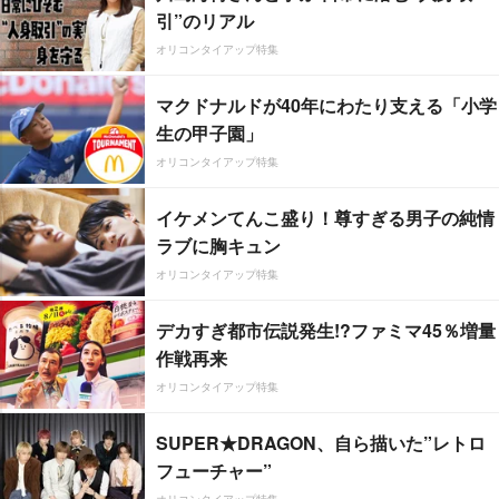
引”のリアル
オリコンタイアップ特集
マクドナルドが40年にわたり支える「小学
生の甲子園」
オリコンタイアップ特集
イケメンてんこ盛り！尊すぎる男子の純情
ラブに胸キュン
オリコンタイアップ特集
デカすぎ都市伝説発生!?ファミマ45％増量
作戦再来
オリコンタイアップ特集
SUPER★DRAGON、自ら描いた”レトロ
フューチャー”
オリコンタイアップ特集