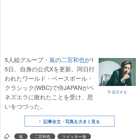
5人組グループ・
嵐
の
二宮和也
が1
5日、自身の公式Xを更新。同日行
われたワールド・ベースボール・
クラシック(WBC)で侍JAPANがベ
拡大する
ネズエラに敗れたことを受け、思
いをつづった。
記事全文・写真を大きく見る
嵐
二宮和也
ツイッター発