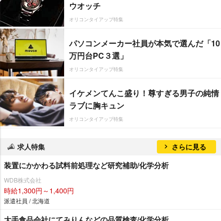
ウオッチ
オリコンタイアップ特集
パソコンメーカー社員が本気で選んだ「10
万円台PC３選」
オリコンタイアップ特集
イケメンてんこ盛り！尊すぎる男子の純情
ラブに胸キュン
オリコンタイアップ特集
求人特集
さらに見る
装置にかかわる試料前処理など研究補助/化学分析
WDB株式会社
時給1,300円～1,400円
派遣社員 / 北海道
大手食品会社にてみりんなどの品質検査/化学分析