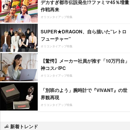
デカすぎ都市伝説発生!?ファミマ45％増量
作戦再来
オリコンタイアップ特集
SUPER★DRAGON、自ら描いた”レトロ
フューチャー”
オリコンタイアップ特集
【驚愕】メーカー社員が推す「10万円台」
神コスパPC
オリコンタイアップ特集
「別班のよう」腕時計で『VIVANT』の世
界観再現
オリコンタイアップ特集
新着トレンド