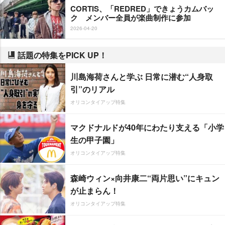
CORTIS、「REDRED」できょうカムバッ
ク メンバー全員が楽曲制作に参加
2026-04-20
話題の特集をPICK UP！
川島海荷さんと学ぶ 日常に潜む“人身取
引”のリアル
オリコンタイアップ特集
マクドナルドが40年にわたり支える「小学
生の甲子園」
オリコンタイアップ特集
森崎ウィン×向井康二“両片思い”にキュン
が止まらん！
オリコンタイアップ特集