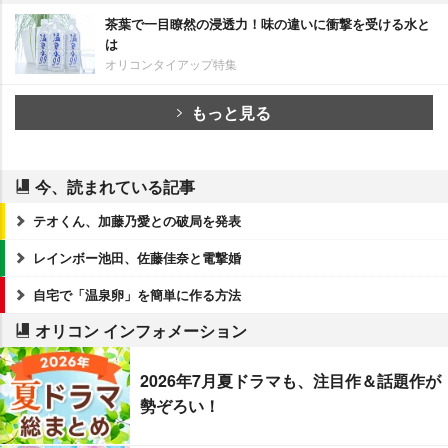
茶葉で一目瞭然の浸透力！味の違いに衝撃を受ける水と
は
オリコンタイアップ特集
もっと見る
今、読まれている記事
テオくん、加藤乃愛との破局を発表
レインボー池田、佐藤佳奈と電撃婚
自宅で「温泉卵」を簡単に作る方法
オリコン インフォメーション
2026年7月夏ドラマも、注目作＆話題作が
勢ぞろい！