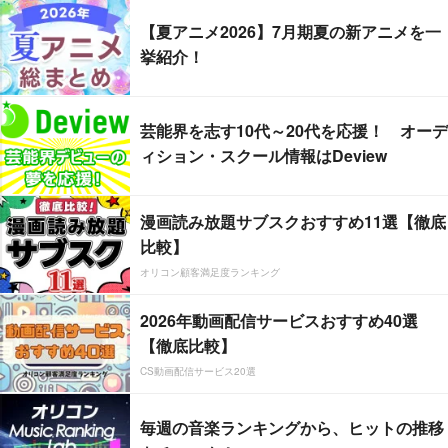
【夏アニメ2026】7月期夏の新アニメを一
挙紹介！
芸能界を志す10代～20代を応援！ オーデ
ィション・スクール情報はDeview
漫画読み放題サブスクおすすめ11選【徹底
比較】
オリコン顧客満足度ランキング
2026年動画配信サービスおすすめ40選
【徹底比較】
CS動画配信サービス20選
毎週の音楽ランキングから、ヒットの推移