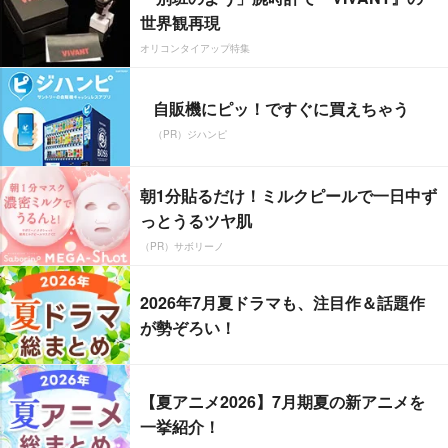
世界観再現
オリコンタイアップ特集
自販機にピッ！ですぐに買えちゃう
（PR）ジハンピ
朝1分貼るだけ！ミルクピールで一日中ず
っとうるツヤ肌
（PR）サボリーノ
2026年7月夏ドラマも、注目作＆話題作
が勢ぞろい！
【夏アニメ2026】7月期夏の新アニメを
一挙紹介！