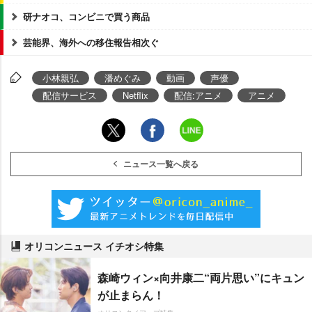
研ナオコ、コンビニで買う商品
芸能界、海外への移住報告相次ぐ
小林親弘
潘めぐみ
動画
声優
配信サービス
Netflix
配信:アニメ
アニメ
ニュース一覧へ戻る
オリコンニュース イチオシ特集
森崎ウィン×向井康二“両片思い”にキュン
が止まらん！