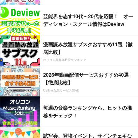
芸能界を志す10代～20代を応援！ オー
ディション・スクール情報はDeview
漫画読み放題サブスクおすすめ11選【徹
底比較】
オリコン顧客満足度ランキング
2026年動画配信サービスおすすめ40選
【徹底比較】
CS動画配信サービス20選
毎週の音楽ランキングから、ヒットの推
移をチェック！
試写会、登壇イベント、サインチェキな