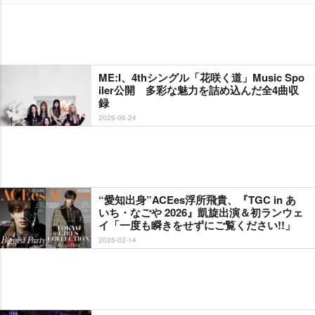
ME:I、4thシングル「花咲く道」Music Spo
iler公開 多彩な魅力を詰め込んだ全4曲収
録
2026-06-24
“愛知出身”ACEes浮所飛貴、『TGC in あ
いち・なごや 2026』凱旋出演＆初ランウェ
イ「一度も瞬きをせずにご覧ください!!」
2026-02-14