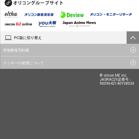
PC版に切り替え
禁無断複写転載
クッキーの使用について
© oricon ME inc.
JASRAC許諾番号：
9009642140Y38026