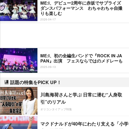
ME:I、デビュー2周年に赤坂でサプライズ
ダンスパフォーマンス わちゃわちゃ自撮
りも楽しむ
2026-04-17
ME:I、初の全編生バンドで『ROCK IN JA
PAN』出演 フェスならではのメドレーも
2025-09-13
話題の特集をPICK UP！
川島海荷さんと学ぶ 日常に潜む“人身取
引”のリアル
オリコンタイアップ特集
マクドナルドが40年にわたり支える「小学