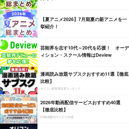
【夏アニメ2026】7月期夏の新アニメを一
挙紹介！
芸能界を志す10代～20代を応援！ オーデ
ィション・スクール情報はDeview
漫画読み放題サブスクおすすめ11選【徹底
比較】
オリコン顧客満足度ランキング
2026年動画配信サービスおすすめ40選
【徹底比較】
CS動画配信サービス20選