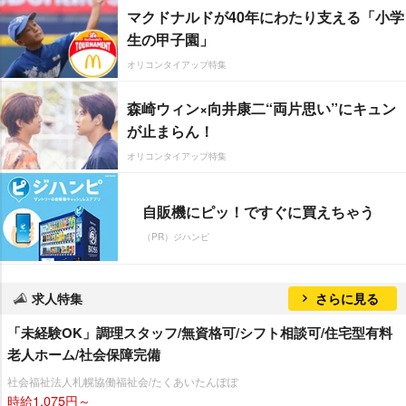
マクドナルドが40年にわたり支える「小学
生の甲子園」
オリコンタイアップ特集
森崎ウィン×向井康二“両片思い”にキュン
が止まらん！
オリコンタイアップ特集
自販機にピッ！ですぐに買えちゃう
（PR）ジハンピ
求人特集
さらに見る
「未経験OK」調理スタッフ/無資格可/シフト相談可/住宅型有料
老人ホーム/社会保障完備
社会福祉法人札幌協働福祉会/たくあいたんぽぽ
時給1,075円～