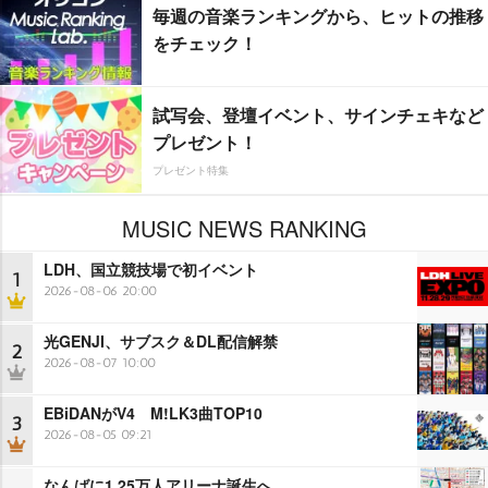
毎週の音楽ランキングから、ヒットの推移
をチェック！
試写会、登壇イベント、サインチェキなど
プレゼント！
プレゼント特集
MUSIC NEWS RANKING
LDH、国立競技場で初イベント
1
2026-08-06 20:00
光GENJI、サブスク＆DL配信解禁
2
2026-08-07 10:00
EBiDANがV4 M!LK3曲TOP10
3
2026-08-05 09:21
なんばに1.25万人アリーナ誕生へ