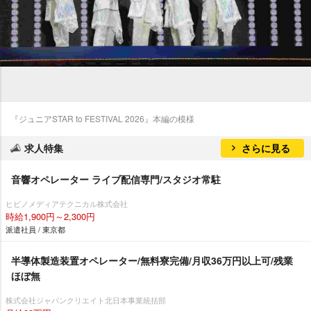
『ジュニアSTAR to FESTIVAL 2026』本編の模様
求人特集
さらに見る
音響オペレーター ライブ配信専門/スタジオ常駐
ヒビノメディアテクニカル株式会社
時給1,900円～2,300円
派遣社員 / 東京都
半導体製造装置オペレーター/無料寮完備/月収36万円以上可/残業
ほぼ無
株式会社ジャパンクリエイト北日本事業統括部