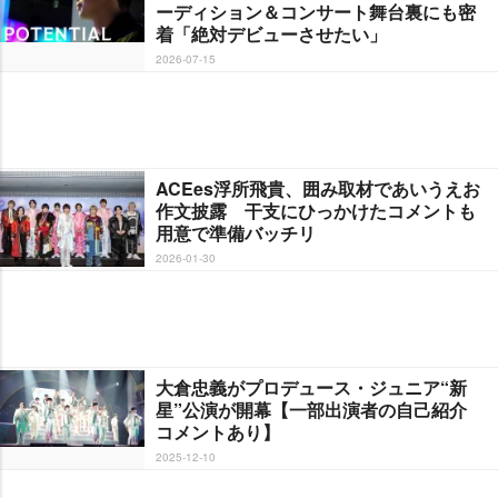
ーディション＆コンサート舞台裏にも密
着「絶対デビューさせたい」
2026-07-15
ACEes浮所飛貴、囲み取材であいうえお
作文披露 干支にひっかけたコメントも
用意で準備バッチリ
2026-01-30
大倉忠義がプロデュース・ジュニア“新
星”公演が開幕【一部出演者の自己紹介
コメントあり】
2025-12-10