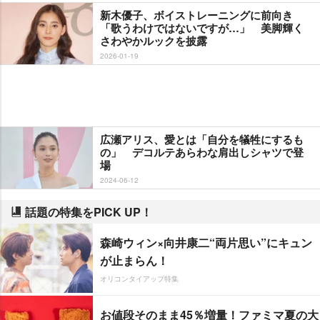
新木優子、ボイストレーニングに前向き
「歌うわけではないですが…」 美脚輝く
さわやかルックを披露
2026-01-19
広瀬アリス、愛とは「自分を犠牲にするも
の」 デコルテあらわな肩出しシャツで登
場
2024-06-12
話題の特集をPICK UP！
森崎ウィン×向井康二“両片思い”にキュン
が止まらん！
オリコンタイアップ特集
お値段そのまま45％増量！ファミマ夏の大