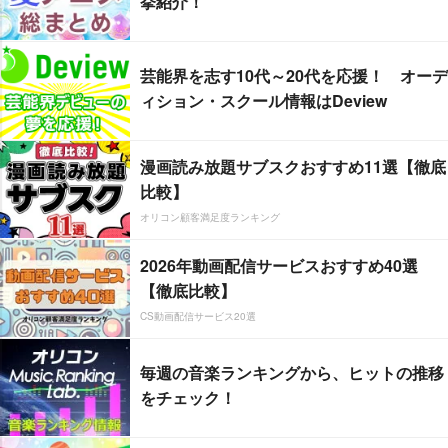
挙紹介！
芸能界を志す10代～20代を応援！ オーデ
ィション・スクール情報はDeview
漫画読み放題サブスクおすすめ11選【徹底
比較】
オリコン顧客満足度ランキング
2026年動画配信サービスおすすめ40選
【徹底比較】
CS動画配信サービス20選
毎週の音楽ランキングから、ヒットの推移
をチェック！