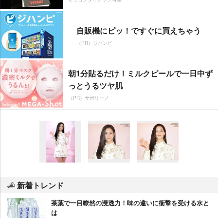
自販機にピッ！ですぐに買えちゃう
（PR）ジハンピ
朝1分貼るだけ！ミルクピールで一日中ず
っとうるツヤ肌
（PR）サボリーノ
新着トレンド
茶葉で一目瞭然の浸透力！味の違いに衝撃を受ける水と
は