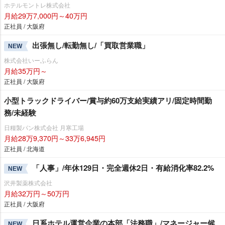
ホテルモントレ株式会社
月給29万7,000円～40万円
正社員 / 大阪府
出張無し/転勤無し/「買取営業職」
NEW
株式会社いーふらん
月給35万円～
正社員 / 大阪府
小型トラックドライバー/賞与約60万支給実績アリ/固定時間勤
務/未経験
日糧製パン株式会社 月寒工場
月給28万9,370円～33万6,945円
正社員 / 北海道
「人事」/年休129日・完全週休2日・有給消化率82.2%
NEW
沢井製薬株式会社
月給32万円～50万円
正社員 / 大阪府
日系ホテル運営企業の本部「法務職」/マネージャー候
NEW