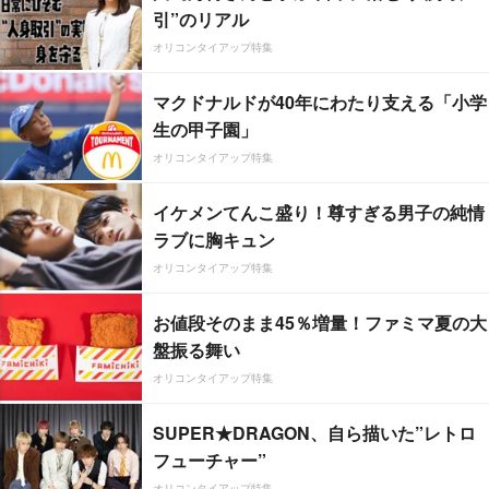
引”のリアル
オリコンタイアップ特集
マクドナルドが40年にわたり支える「小学
生の甲子園」
オリコンタイアップ特集
イケメンてんこ盛り！尊すぎる男子の純情
ラブに胸キュン
オリコンタイアップ特集
お値段そのまま45％増量！ファミマ夏の大
盤振る舞い
オリコンタイアップ特集
SUPER★DRAGON、自ら描いた”レトロ
フューチャー”
オリコンタイアップ特集