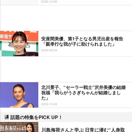
2023-12-26
安座間美優、第1子となる男児出産を報告
「親孝行な我が子に助けられました」
2025-06-24
北川景子、“セーラー戦士”沢井美優の結婚
祝福「我らがうさぎちゃんが結婚しまし
た」
2022-10-22
話題の特集をPICK UP！
川島海荷さんと学ぶ 日常に潜む“人身取