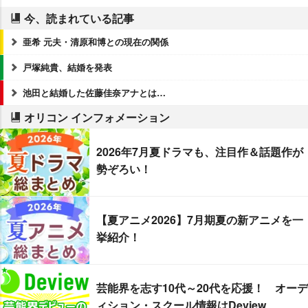
今、読まれている記事
亜希 元夫・清原和博との現在の関係
戸塚純貴、結婚を発表
池田と結婚した佐藤佳奈アナとは…
オリコン インフォメーション
2026年7月夏ドラマも、注目作＆話題作が
勢ぞろい！
【夏アニメ2026】7月期夏の新アニメを一
挙紹介！
芸能界を志す10代～20代を応援！ オーデ
ィション・スクール情報はDeview