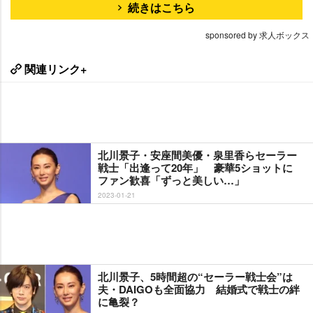
続きはこちら
sponsored by 求人ボックス
関連リンク+
北川景子・安座間美優・泉里香らセーラー
戦士「出逢って20年」 豪華5ショットに
ファン歓喜「ずっと美しい…」
2023-01-21
北川景子、5時間超の“セーラー戦士会”は
夫・DAIGOも全面協力 結婚式で戦士の絆
に亀裂？