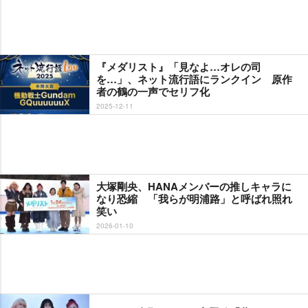
『メダリスト』「見なよ…オレの司
を…」、ネット流行語にランクイン 原作
者の鶴の一声でセリフ化
2025-12-11
大塚剛央、HANAメンバーの推しキャラに
なり恐縮 「我らが明浦路」と呼ばれ照れ
笑い
2026-01-10