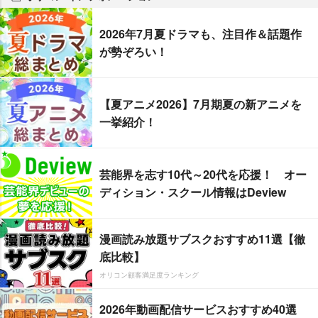
2026年7月夏ドラマも、注目作＆話題作
が勢ぞろい！
【夏アニメ2026】7月期夏の新アニメを
一挙紹介！
芸能界を志す10代～20代を応援！ オー
ディション・スクール情報はDeview
漫画読み放題サブスクおすすめ11選【徹
底比較】
オリコン顧客満足度ランキング
2026年動画配信サービスおすすめ40選