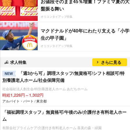
お値段そのまま45％増量！ファミマ夏の大
盤振る舞い
オリコンタイアップ特集
マクドナルドが40年にわたり支える「小学
生の甲子園」
オリコンタイアップ特集
求人特集
さらに見る
「週3から可」調理スタッフ/無資格可/シフト相談可/特
NEW
別養護老人ホーム/社会保障完備
社会福祉法人創生会/特別養護老人ホーム あだちホーム
時給1,226円～1,302円
アルバイト・パート / 東京都
「福祉調理スタッフ」無資格可/午後のみ/介護付き有料老人ホー
ム
有限会社プライムケア/介護付き有料老人ホーム 喜美の森・緑園