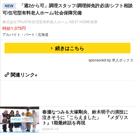
「週2から可」調理スタッフ/調理師免許必須/シフト相談
NEW
可/住宅型有料老人ホーム/社会保障完備
株式会社TRUSTA/住宅型有料老人ホーム NEXT HOME発寒
時給1,075円
アルバイト・パート / 北海道
続きはこちら
sponsored by 求人ボックス
関連リンク+
春瀬なつみ＆大塚剛央、鈴木明子の演技に
泣きそうに「こらえました」 『メダリス
ト』1期最終話を再現
2026-01-10