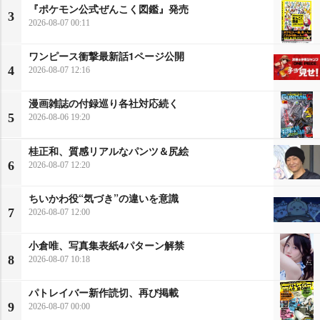
『ポケモン公式ぜんこく図鑑』発売
3
2026-08-07 00:11
ワンピース衝撃最新話1ページ公開
4
2026-08-07 12:16
漫画雑誌の付録巡り各社対応続く
5
2026-08-06 19:20
桂正和、質感リアルなパンツ＆尻絵
6
2026-08-07 12:20
ちいかわ役“気づき”の違いを意識
7
2026-08-07 12:00
小倉唯、写真集表紙4パターン解禁
8
2026-08-07 10:18
パトレイバー新作読切、再び掲載
9
2026-08-07 00:00