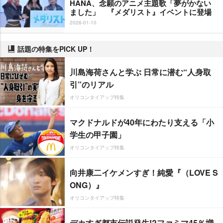
HANA、念願のアニメ主題歌「夢がかない
ました」 『メダリスト』イベントに登場
2026-01-10
話題の特集をPICK UP！
川島海荷さんと学ぶ 日常に潜む“人身取
引”のリアル
オリコンタイアップ特集
マクドナルドが40年にわたり支える「小
学生の甲子園」
オリコンタイアップ特集
向井康二イケメンすぎ！純愛『（LOVE S
ONG）』
オリコンタイアップ特集
デカすぎ都市伝説発生!?ファミマ45％増