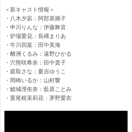
＜新キャスト情報＞
・八木夕凪：阿部菜摘子
・申川りんな：伊藤舞音
・炉場愛花：長縄まりあ
・牛川四葉：田中美海
・離洲くるみ：遠野ひかる
・穴熊咲希奈：田中貴子
・庭取さな：夏吉ゆうこ
・岡崎いるか：山村響
・鯱城理依奈：藍原ことみ
・栗尾根茉莉花：茅野愛衣