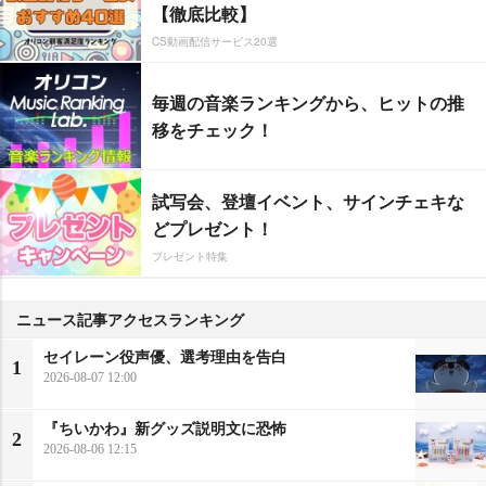
【徹底比較】
CS動画配信サービス20選
毎週の音楽ランキングから、ヒットの推
移をチェック！
試写会、登壇イベント、サインチェキな
どプレゼント！
プレゼント特集
ニュース記事アクセスランキング
セイレーン役声優、選考理由を告白
1
2026-08-07 12:00
『ちいかわ』新グッズ説明文に恐怖
2
2026-08-06 12:15