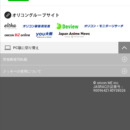
PC版に切り替え
禁無断複写転載
クッキーの使用について
© oricon ME inc.
JASRAC許諾番号：
9009642140Y38026