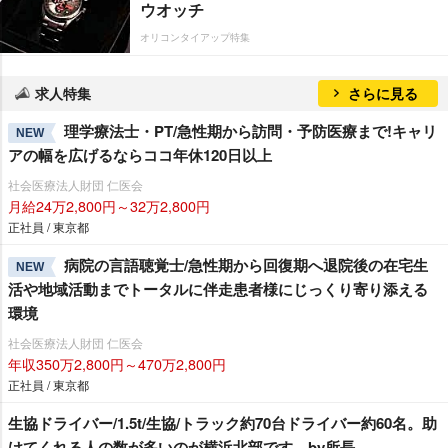
ウオッチ
オリコンタイアップ特集
求人特集
さらに見る
理学療法士・PT/急性期から訪問・予防医療まで!キャリ
NEW
アの幅を広げるならココ年休120日以上
社会医療法人財団 仁医会
月給24万2,800円～32万2,800円
正社員 / 東京都
病院の言語聴覚士/急性期から回復期へ退院後の在宅生
NEW
活や地域活動までトータルに伴走患者様にじっくり寄り添える
環境
社会医療法人財団 仁医会
年収350万2,800円～470万2,800円
正社員 / 東京都
生協ドライバー/1.5t/生協/トラック約70台ドライバー約60名。助
けてくれる人の数が多いのが横浜北部です。by所長