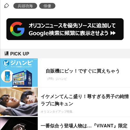
兵頭功海
俳優
PICK UP
自販機にピッ！ですぐに買えちゃう
（PR）ジハンピ
イケメンてんこ盛り！尊すぎる男子の純情
ラブに胸キュン
オリコンタイアップ特集
一番似合う登場人物は…『VIVANT』限定