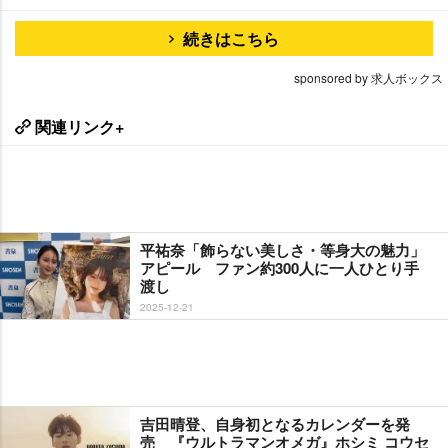
続きはこちら
sponsored by 求人ボックス
関連リンク+
平祐奈「飾らない美しさ・等身大の魅力」
アピール ファン約300人に一人ひとり手
渡し
2025-12-21
吉田晴登、自身初となるカレンダーを発
売 『ウルトラマンオメガ』ホシミ コウセ