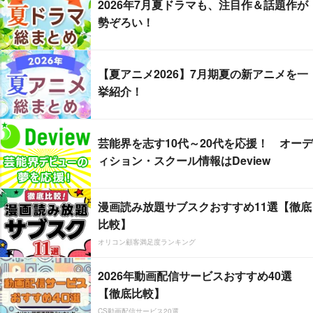
2026年7月夏ドラマも、注目作＆話題作が
勢ぞろい！
【夏アニメ2026】7月期夏の新アニメを一
挙紹介！
芸能界を志す10代～20代を応援！ オーデ
ィション・スクール情報はDeview
漫画読み放題サブスクおすすめ11選【徹底
比較】
オリコン顧客満足度ランキング
2026年動画配信サービスおすすめ40選
【徹底比較】
CS動画配信サービス20選