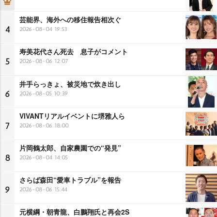
芸能界、海外への移住報告相次ぐ
4
2026-08-04 19:53
寿美花代さん死去 息子がコメント
5
2026-08-06 12:07
井手らっきょ、被災地で炊き出し
6
2026-08-05 10:39
VIVANTリアルイベントに堺雅人ら
7
2026-08-06 18:00
片岡鶴太郎、自家農園での“発見”
8
2026-08-04 14:05
さらば森田“愛車トラブル”を報告
9
2026-08-06 15:44
元横綱・朝青龍、白鵬翔氏と再会2S