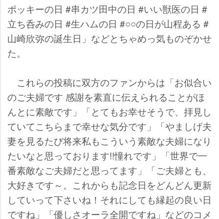
ポッキーの日 #串カツ田中の日 #いい獣医の日 #
立ち呑みの日 #生ハムの日 #○○の日が山程ある #
山崎欣弥の誕生日」などとちゃめっ気ものぞかせ
た。
これらの投稿に双方のファンからは「お似合い
のご夫婦です 感謝を素直に伝えられることがほ
んとに素敵です」「とてもお幸せそうで、拝見し
ていてこちらまで幸せな気分です」「やましげ夫
妻を見るたび将来私もこういう素敵な夫婦になり
たいなと思っております!!憧れです」「世界で一
番素敵なご夫婦だと思ってます」「ご夫婦とも、
大好きです～。これからも記念日をどんどん更新
していって下さいね！それにしても縁起の良い日
ですね」「優しさオーラ全開ですね」などのコメ