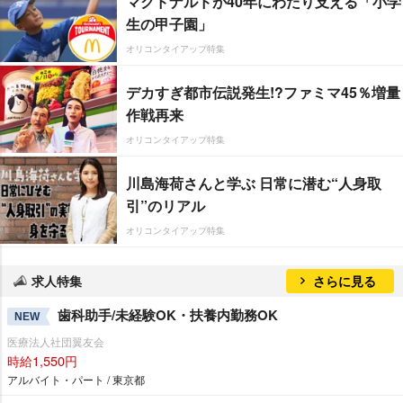
マクドナルドが40年にわたり支える「小学
生の甲子園」
オリコンタイアップ特集
デカすぎ都市伝説発生!?ファミマ45％増量
作戦再来
オリコンタイアップ特集
川島海荷さんと学ぶ 日常に潜む“人身取
引”のリアル
オリコンタイアップ特集
求人特集
さらに見る
歯科助手/未経験OK・扶養内勤務OK
NEW
医療法人社団翼友会
時給1,550円
アルバイト・パート / 東京都