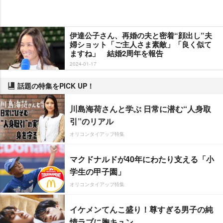
伊達公子さん、再婚の夫と密着“顔出し”夫
婦ショット「ご主人さま素敵」「良く似て
ますね」 結婚2周年を報告
2024-01-17
話題の特集をPICK UP！
川島海荷さんと学ぶ 日常に潜む“人身取
引”のリアル
オリコンタイアップ特集
マクドナルドが40年にわたり支える「小
学生の甲子園」
オリコンタイアップ特集
イケメンてんこ盛り！尊すぎる男子の純
情ラブに胸キュン