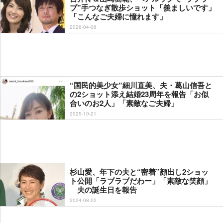
ブ”手つなぎ散歩ショット「羨ましいです」
「こんなご夫婦に憧れます」
2026-04-06
“国民的美少女”細川直美、夫・葛山信吾と
の2ショット添え結婚23周年を報告「お似
合いのお2人」「素敵なご夫婦」
2025-10-21
杉山愛、年下の夫と“密着”顔出し2ショッ
ト公開「ラブラブだわー」「素敵な笑顔」
夫の誕生日を報告
2024-08-22