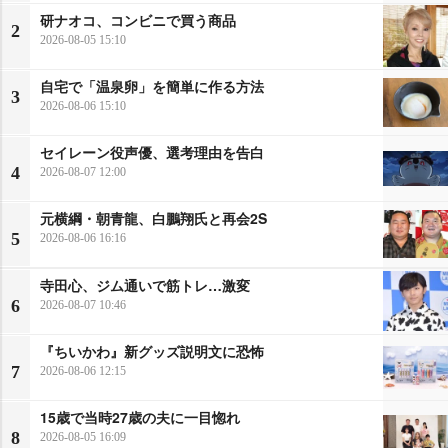
研ナオコ、コンビニで買う商品
2
2026-08-05 15:10
自宅で「温泉卵」を簡単に作る方法
3
2026-08-06 15:10
セイレーン役声優、選考理由を告白
4
2026-08-07 12:00
元横綱・朝青龍、白鵬翔氏と再会2S
5
2026-08-06 16:16
寺田心、ジム通いで筋トレ…激変
6
2026-08-07 10:46
『ちいかわ』新グッズ説明文に恐怖
7
2026-08-06 12:15
15歳で当時27歳の夫に一目惚れ
8
2026-08-05 16:09