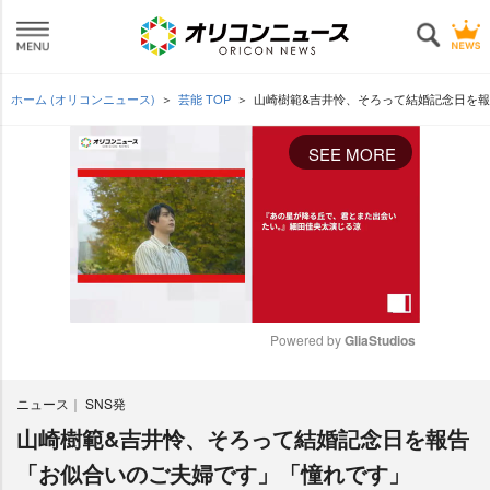
ホーム (オリコンニュース)
芸能 TOP
山崎樹範&吉井怜、そろって結婚記念日を
SEE MORE
Powered by 
GliaStudios
M
ニュース
SNS発
u
t
山崎樹範&吉井怜、そろって結婚記念日を報告
e
「お似合いのご夫婦です」「憧れです」