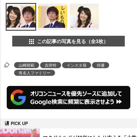
この記事の写真を見る（全3枚）
山崎樹範
吉井怜
インスタ発
俳優
有名人ファミリー
PICK UP