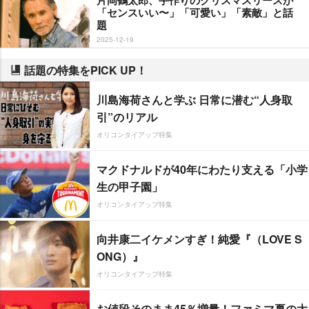
「センスいい〜」「可愛い」「素敵」と話
題
2025-12-19
話題の特集をPICK UP！
川島海荷さんと学ぶ 日常に潜む“人身取
引”のリアル
オリコンタイアップ特集
マクドナルドが40年にわたり支える「小学
生の甲子園」
オリコンタイアップ特集
向井康二イケメンすぎ！純愛『（LOVE S
ONG）』
オリコンタイアップ特集
お値段そのまま45％増量！ファミマ夏の大