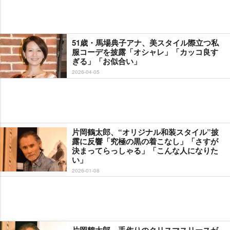
51歳・馬場典子アナ、美スタイル際立つ私
服コーデを披露「オシャレ」「カッコ良す
ぎる」「お似合い」
2026-04-05
片岡鶴太郎、“オリジナル和装スタイル”披
露に反響「究極の黒の着こなし」「さすが
決まってらっしゃる」「こんな人になりた
い」
2026-01-08
片岡鶴太郎、手作りのクリスマスリースが