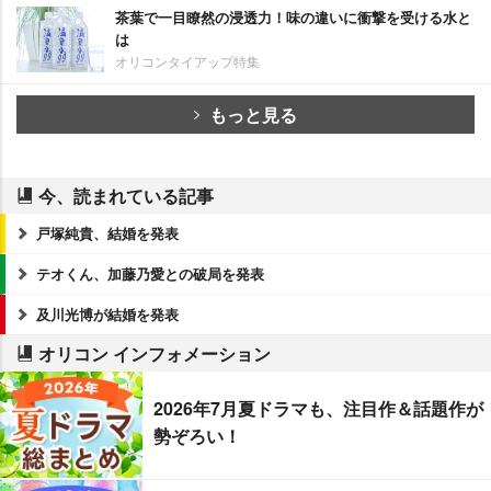
茶葉で一目瞭然の浸透力！味の違いに衝撃を受ける水と
は
オリコンタイアップ特集
もっと見る
今、読まれている記事
戸塚純貴、結婚を発表
テオくん、加藤乃愛との破局を発表
及川光博が結婚を発表
オリコン インフォメーション
2026年7月夏ドラマも、注目作＆話題作が
勢ぞろい！