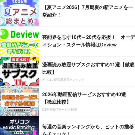
【夏アニメ2026】7月期夏の新アニメを一
挙紹介！
芸能界を志す10代～20代を応援！ オーデ
ィション・スクール情報はDeview
漫画読み放題サブスクおすすめ11選【徹底
比較】
オリコン顧客満足度ランキング
2026年動画配信サービスおすすめ40選
【徹底比較】
CS動画配信サービス20選
毎週の音楽ランキングから、ヒットの推移
をチェック！