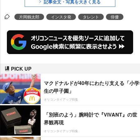
記事全文・写真を大きく見る
片岡鶴太郎
インスタ発
タレント
俳優
PICK UP
マクドナルドが40年にわたり支える「小学
生の甲子園」
オリコンタイアップ特集
「別班のよう」腕時計で『VIVANT』の世
界観再現
オリコンタイアップ特集