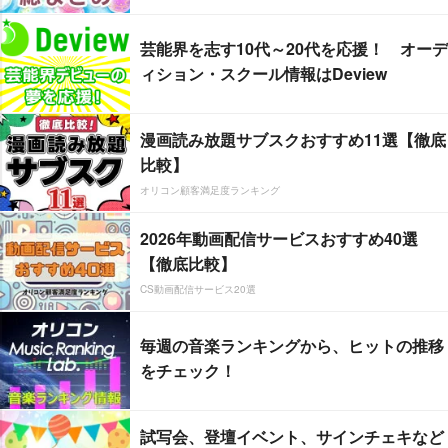
芸能界を志す10代～20代を応援！ オーデ
ィション・スクール情報はDeview
漫画読み放題サブスクおすすめ11選【徹底
比較】
オリコン顧客満足度ランキング
2026年動画配信サービスおすすめ40選
【徹底比較】
CS動画配信サービス20選
毎週の音楽ランキングから、ヒットの推移
をチェック！
試写会、登壇イベント、サインチェキなど