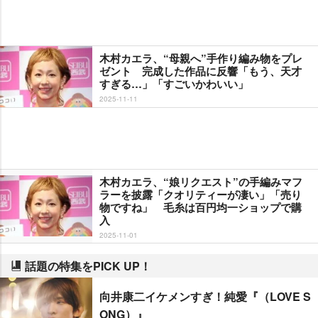
木村カエラ、“母親へ”手作り編み物をプレ
ゼント 完成した作品に反響「もう、天才
すぎる…」「すごいかわいい」
2025-11-11
木村カエラ、“娘リクエスト”の手編みマフ
ラーを披露「クオリティーが凄い」「売り
物ですね」 毛糸は百円均一ショップで購
入
2025-11-01
話題の特集をPICK UP！
向井康二イケメンすぎ！純愛『（LOVE S
ONG）』