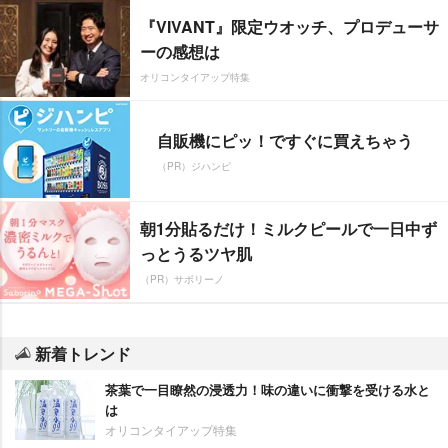
『VIVANT』限定ウオッチ、プロデューサ
ーの感想は
オリコンタイアップ特集
自販機にピッ！ですぐに買えちゃう
（PR）ジハンピ
朝1分貼るだけ！ミルクピールで一日中ず
っとうるツヤ肌
（PR）サボリーノ
新着トレンド
茶葉で一目瞭然の浸透力！味の違いに衝撃を受ける水と
は
オリコンタイアップ特集