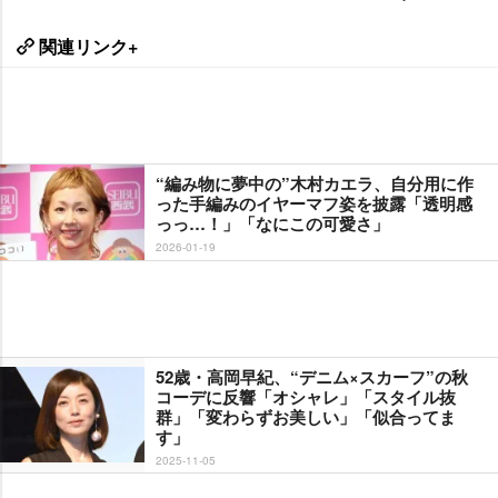
関連リンク+
“編み物に夢中の”木村カエラ、自分用に作
った手編みのイヤーマフ姿を披露「透明感
っっ…！」「なにこの可愛さ」
2026-01-19
52歳・高岡早紀、“デニム×スカーフ”の秋
コーデに反響「オシャレ」「スタイル抜
群」「変わらずお美しい」「似合ってま
す」
2025-11-05