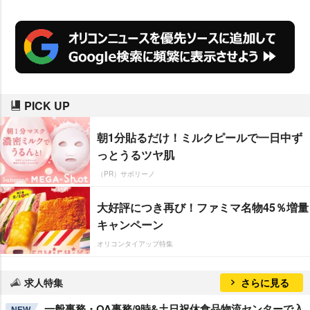
PICK UP
朝1分貼るだけ！ミルクピールで一日中ず
っとうるツヤ肌
（PR）サボリーノ
大好評につき再び！ファミマ名物45％増量
キャンペーン
オリコンタイアップ特集
求人特集
さらに見る
一般事務・OA事務/9時&土日祝休食品物流センターで入
NEW