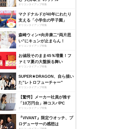
オリコンタイアップ特集
マクドナルドが40年にわたり
支える「小学生の甲子園」
オリコンタイアップ特集
森崎ウィン×向井康二“両片思
い”にキュンが止まらん！
オリコンタイアップ特集
お値段そのまま45％増量！フ
ァミマ夏の大盤振る舞い
オリコンタイアップ特集
SUPER★DRAGON、自ら描い
た”レトロフューチャー”
オリコンタイアップ特集
【驚愕】メーカー社員が推す
「10万円台」神コスパPC
オリコンタイアップ特集
『VIVANT』限定ウオッチ、プ
ロデューサーの感想は
オリコンタイアップ特集