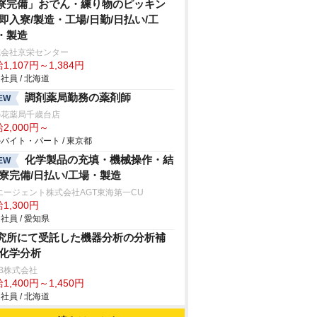
寮完備」おでん・練り物のピッキン
/即入寮/製造・工場/日勤/日払い/工
・製造
式会社京栄センター
1,107円～1,384円
社員 / 北海道
調剤薬局勤務の薬剤師
EW
の花薬局千歳台店
2,000円～
バイト・パート / 東京都
化学製品の充填・機械操作・結
EW
/寮完備/日払い/工場・製造
エージェント株式会社AGT東海第一CU
1,300円
社員 / 愛知県
究所にて受託した機器分析の分析補
/化学分析
B株式会社
1,400円～1,450円
社員 / 北海道