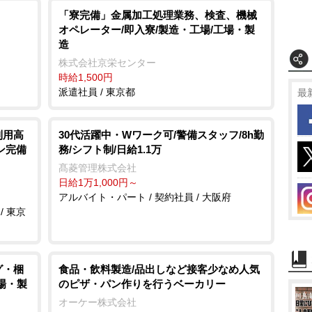
「寮完備」金属加工処理業務、検査、機械
オペレーター/即入寮/製造・工場/工場・製
造
株式会社京栄センター
時給1,500円
派遣社員 / 東京都
最
利用高
30代活躍中・Wワーク可/警備スタッフ/8h勤
ン完備
務/シフト制/日給1.1万
髙菱管理株式会社
日給1万1,000円～
アルバイト・パート / 契約社員 / 大阪府
/ 東京
グ・梱
食品・飲料製造/品出しなど接客少なめ人気
工場・製
のピザ・パン作りを行うベーカリー
オーケー株式会社