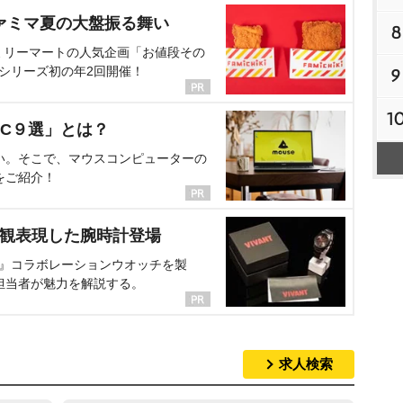
ァミマ夏の大盤振る舞い
8
ミリーマートの人気企画「お値段その
、シリーズ初の年2回開催！
9
1
C９選」とは？
い。そこで、マウスコンピューターの
をご紹介！
界観表現した腕時計登場
NT』コラボレーションウオッチを製
担当者が魅力を解説する。
求人検索