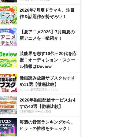
2026年7月夏ドラマも、注目
作＆話題作が勢ぞろい！
【夏アニメ2026】7月期夏の
新アニメを一挙紹介！
芸能界を志す10代～20代を応
援！オーディション・スクー
ル情報はDeview
漫画読み放題サブスクおすす
め11選【徹底比較】
オリコン顧客満足度ランキング
2026年動画配信サービスおす
すめ40選【徹底比較】
CS動画配信サービス20選
毎週の音楽ランキングから、
ヒットの推移をチェック！