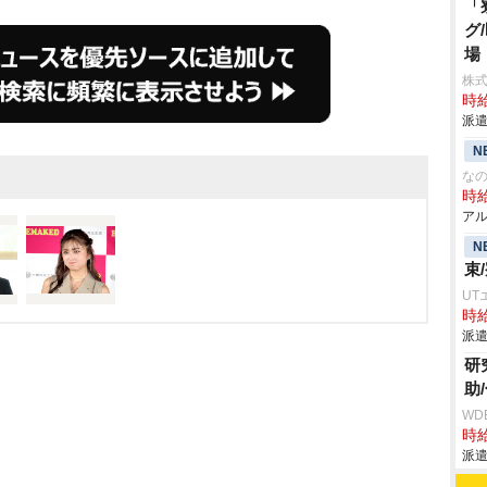
「
グ
場
株
時給
派遣
N
な
時給
アル
N
束
UT
時給
派遣
研
助
WD
時給
派遣