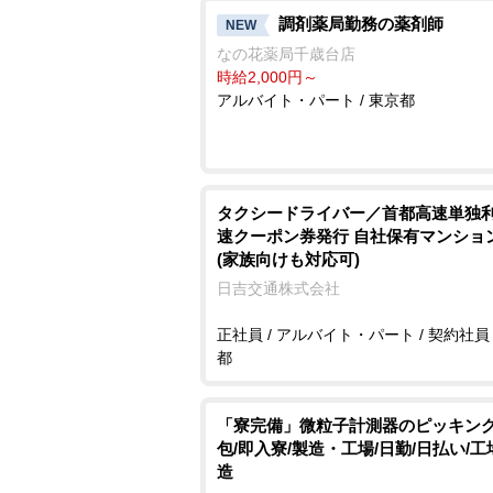
調剤薬局勤務の薬剤師
NEW
なの花薬局千歳台店
時給2,000円～
アルバイト・パート / 東京都
タクシードライバー／首都高速単独
速クーポン券発行 自社保有マンショ
(家族向けも対応可)
日吉交通株式会社
正社員 / アルバイト・パート / 契約社員 
都
「寮完備」微粒子計測器のピッキン
包/即入寮/製造・工場/日勤/日払い/
造