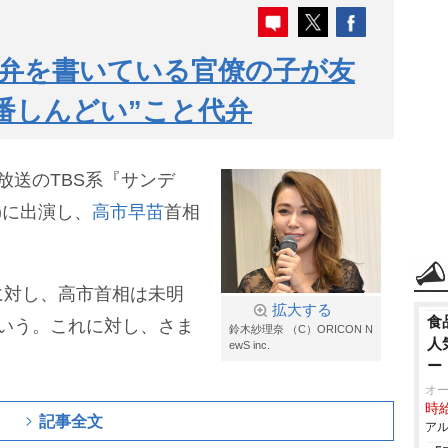
弁を書いている官僚の子が友
番しんどい”こと代弁
放送のTBS系『サンデ
4)に出演し、
高市早苗
首相
に対し、高市首相は未明
拡大する
食
いう。これに対し、さま
鈴木紗理奈 （C）ORICON N
人
ewS inc.
ー
オ
時給
記事全文
アル