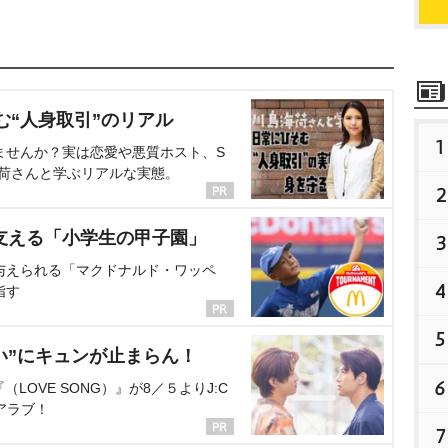
む“人身取引”のリアル
1
ませんか？実は恋愛や悪質ホスト、S
海荷さんと学ぶリアルな実態。
2
支える「小学生の甲子園」
3
与えられる「マクドナルド・ワッペ
4
指す
5
い”にキュンが止まらん！
6
OVE SONG）』が8／５よりJ:C
アラブ！
7