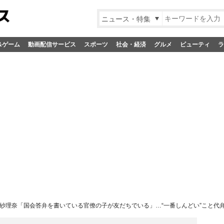
ニュース・特集
&ゲーム
動画配信サービス
スポーツ
社会・経済
グルメ
ビューティ
ラ
紗理奈「国会答弁を書いている官僚の子が友だちでいる」…“一番しんどい”こと代