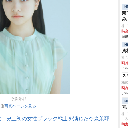
N
業
み
株
時給
派遣
N
資
社
時給
アル
ス
株式
時給
アル
今森茉耶
N
写真ページを見る
可
株式
は…史上初の女性ブラック戦士を演じた今森茉耶
こ
時給