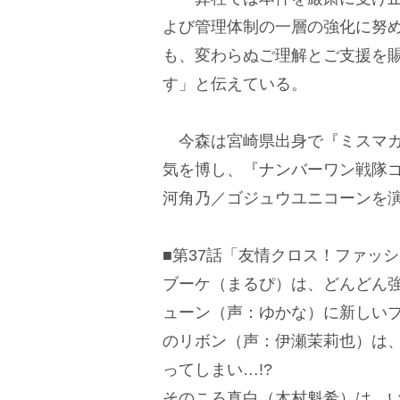
よび管理体制の一層の強化に努
も、変わらぬご理解とご支援を
す」と伝えている。
今森は宮崎県出身で『ミスマガジ
気を博し、『ナンバーワン戦隊
河角乃／ゴジュウユニコーンを
■第37話「友情クロス！ファッ
ブーケ（まるぴ）は、どんどん
ューン（声：ゆかな）に新しい
のリボン（声：伊瀬茉莉也）は、
ってしまい…!?
そのころ真白（木村魁希）は、