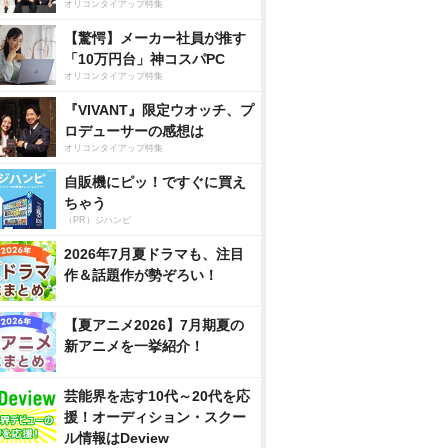
オリコンタイアップ特集
【驚愕】メーカー社員が推す
「10万円台」神コスパPC
オリコンタイアップ特集
『VIVANT』限定ウオッチ、プ
ロデューサーの感想は
オリコンタイアップ特集
自販機にピッ！ですぐに買え
ちゃう
（PR）ジハンピ
2026年7月夏ドラマも、注目
作＆話題作が勢ぞろい！
【夏アニメ2026】7月期夏の
新アニメを一挙紹介！
芸能界を志す10代～20代を応
援！オーディション・スクー
ル情報はDeview