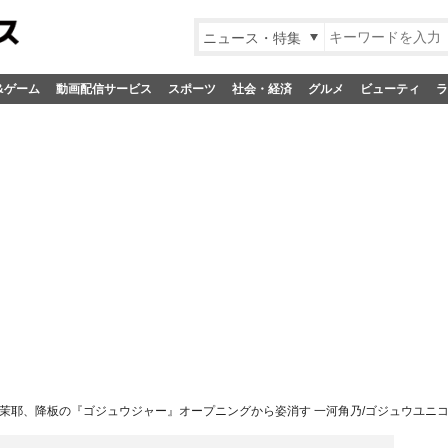
ニュース・特集
&ゲーム
動画配信サービス
スポーツ
社会・経済
グルメ
ビューティ
ラ
茉耶、降板の『ゴジュウジャー』オープニングから姿消す 一河角乃/ゴジュウユニコ