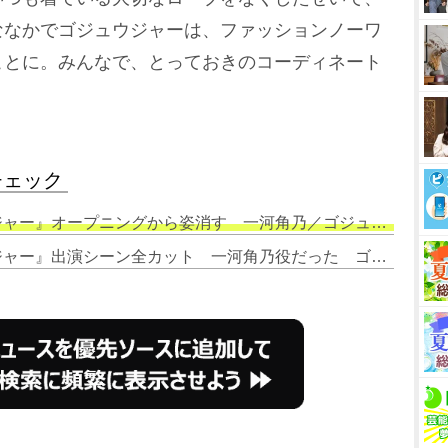
ななかでゴジュウジャーは、ファッションノーワ
ことに。みんなで、とっておきのコーディネート
チェック
ープニングから姿消す 一河角乃／ゴジュウユニコーン役 発表から半日で
2. 今森茉耶、降板の『ゴジュウジャー』出演シーン全カット 一河角乃役だった ゴジュウユニコーンは登場も声は変更 発表から半日で