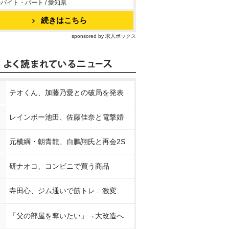
バイト・パート / 愛知県
続きはこちら
sponsored by 求人ボックス
テオくん、加藤乃愛との破局を発表
レインボー池田、佐藤佳奈と電撃婚
元横綱・朝青龍、白鵬翔氏と再会2S
研ナオコ、コンビニで買う商品
寺田心、ジム通いで筋トレ…激変
「父の部屋を奪いたい」→大改造へ