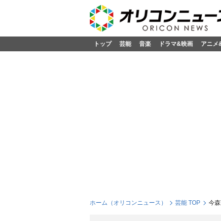
トップ
芸能
音楽
ドラマ&映画
アニメ
ホーム（オリコンニュース）
芸能 TOP
今森