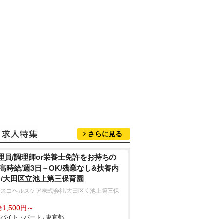
さらに見る
理員/調理師or栄養士免許をお持ちの
/高時給/週3日～OK/残業なし&扶養内
K/大田区立池上第三保育園
フスコヘルスケア株式会社/大田区立池上第三保
園
1,500円～
バイト・パート / 東京都