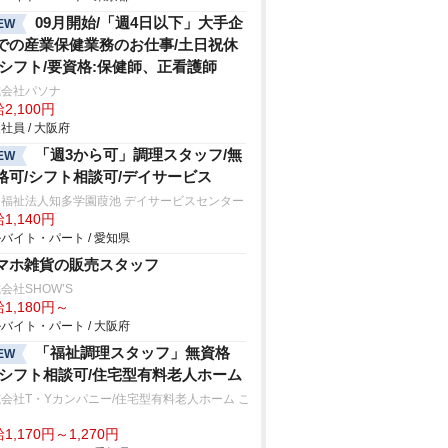
09月開始/「週4日以下」大手企
EW
での産業保健業務のお仕事/土日祝休
/シフト/要資格:保健師、正看護師
式会社パソナ
2,100円
社員 / 大阪府
「週3から可」調理スタッフ/無
EW
格可/シフト相談可/デイサービス
会福祉法人知多学園葭池 デイサービスセンター
1,140円
バイト・パート / 愛知県
マホ雑貨の販売スタッフ
会社SHOW’S
1,180円～
バイト・パート / 大阪府
「福祉調理スタッフ」無資格
EW
/シフト相談可/住宅型有料老人ホーム
会社T・Yカンパニー/住宅型有料老人ホーム こ
ろ
1,170円～1,270円