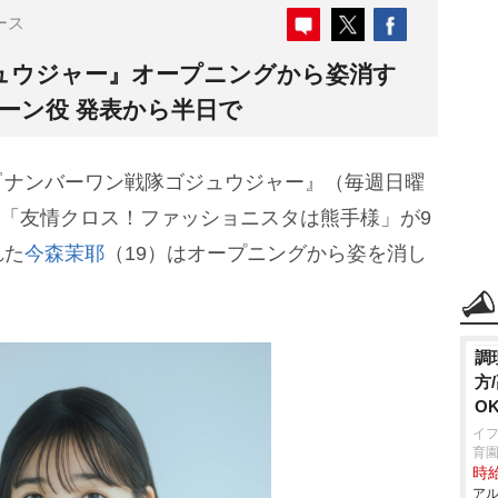
ース
ュウジャー』オープニングから姿消す
ーン役 発表から半日で
ナンバーワン戦隊ゴジュウジャー』（毎週日曜
7話「友情クロス！ファッショニスタは熊手様」が9
れた
今森茉耶
（19）はオープニングから姿を消し
調
方
O
イ
育
時給
アル