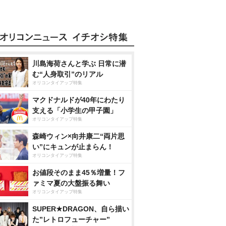
川島海荷さんと学ぶ 日常に潜
む“人身取引”のリアル
オリコンタイアップ特集
マクドナルドが40年にわたり
支える「小学生の甲子園」
オリコンタイアップ特集
森崎ウィン×向井康二“両片思
い”にキュンが止まらん！
オリコンタイアップ特集
お値段そのまま45％増量！フ
ァミマ夏の大盤振る舞い
オリコンタイアップ特集
SUPER★DRAGON、自ら描い
た”レトロフューチャー”