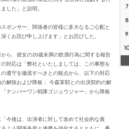
7
しました」と説明。
8
スポンサー、関係者の皆様に多大なるご心配と
9
、深くお詫び申し上げます」とお詫びした。
1
から、彼女の20歳未満の飲酒行為に関する報告
ての対応は「弊社といたしましては、この事態を
スの遵守を徹底すべきとの観点から、以下の対応
の解除および降板： 今森茉耶との出演契約の解
、「ナンバーワン戦隊ゴジュウジャー」から降板
「今後は、出演者に対して改めて社会的な責
するよう関係各所と連携を強化するとともに、番