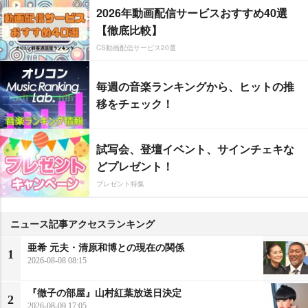
2026年動画配信サービスおすすめ40選
【徹底比較】
CS動画配信サービス20選
毎週の音楽ランキングから、ヒットの推
移をチェック！
試写会、登壇イベント、サインチェキな
どプレゼント！
プレゼント特集
ニュース記事アクセスランキング
亜希 元夫・清原和博との現在の関係
1
2026-08-08 08:15
『徹子の部屋』山村紅葉放送日決定
2
2026-08-09 17:05