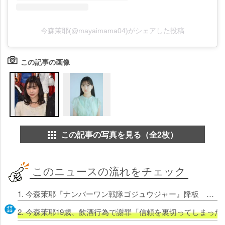
今森茉耶(@mayaimama04)がシェアした投稿
この記事の画像
この記事の写真を見る（全2枚）
このニュースの流れをチェック
1. 今森茉耶『ナンバーワン戦隊ゴジュウジャー』降板 20歳未満の飲酒行為、事務所から報告でマネジメント契約解除
2. 今森茉耶19歳、飲酒行為で謝罪「信頼を裏切ってしまっ