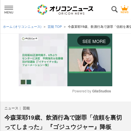
ホーム (オリコンニュース)
芸能 TOP
今森茉耶19歳、飲酒行為で謝罪「信頼を裏
SEE MORE
Powered by 
GliaStudios
M
ニュース
芸能
u
t
今森茉耶19歳、飲酒行為で謝罪「信頼を裏切
e
ってしまった」 『ゴジュウジャー』降板