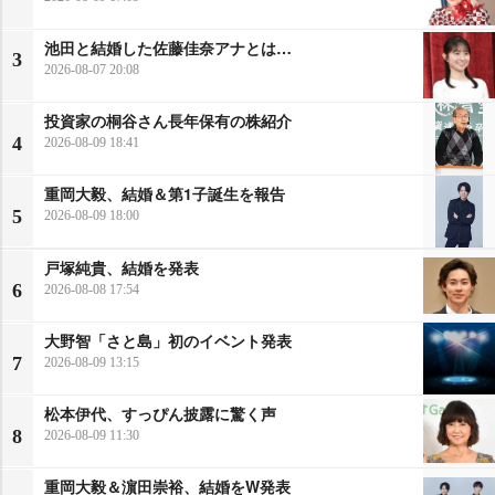
池田と結婚した佐藤佳奈アナとは…
3
2026-08-07 20:08
投資家の桐谷さん長年保有の株紹介
4
2026-08-09 18:41
重岡大毅、結婚＆第1子誕生を報告
5
2026-08-09 18:00
戸塚純貴、結婚を発表
6
2026-08-08 17:54
大野智「さと島」初のイベント発表
7
2026-08-09 13:15
松本伊代、すっぴん披露に驚く声
8
2026-08-09 11:30
重岡大毅＆濵田崇裕、結婚をW発表