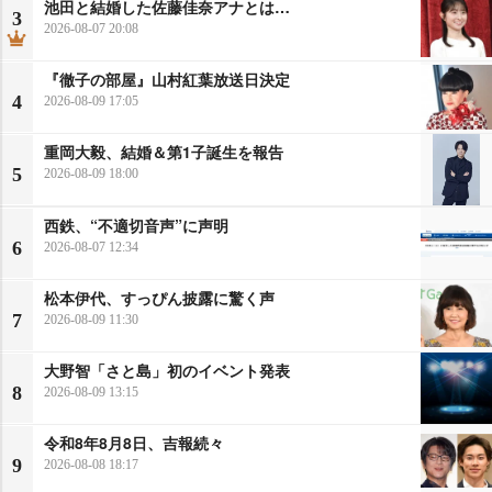
池田と結婚した佐藤佳奈アナとは…
3
2026-08-07 20:08
『徹子の部屋』山村紅葉放送日決定
4
2026-08-09 17:05
重岡大毅、結婚＆第1子誕生を報告
5
2026-08-09 18:00
西鉄、“不適切音声”に声明
6
2026-08-07 12:34
松本伊代、すっぴん披露に驚く声
7
2026-08-09 11:30
大野智「さと島」初のイベント発表
8
2026-08-09 13:15
令和8年8月8日、吉報続々
9
2026-08-08 18:17