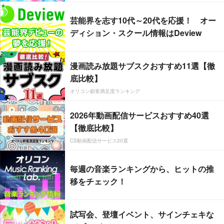
芸能界を志す10代～20代を応援！ オー
ディション・スクール情報はDeview
漫画読み放題サブスクおすすめ11選【徹
底比較】
オリコン顧客満足度ランキング
2026年動画配信サービスおすすめ40選
【徹底比較】
CS動画配信サービス20選
毎週の音楽ランキングから、ヒットの推
移をチェック！
試写会、登壇イベント、サインチェキな