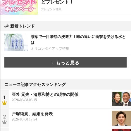
どプレゼント！
プレゼント特集
新着トレンド
茶葉で一目瞭然の浸透力！味の違いに衝撃を受ける水と
は
オリコンタイアップ特集
もっと見る
ニュース記事アクセスランキング
亜希 元夫・清原和博との現在の関係
1
2026-08-08 08:15
戸塚純貴、結婚を発表
2
2026-08-08 17:54