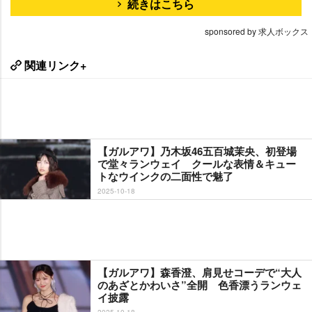
続きはこちら
sponsored by 求人ボックス
関連リンク+
【ガルアワ】乃木坂46五百城茉央、初登場
で堂々ランウェイ クールな表情＆キュー
トなウインクの二面性で魅了
2025-10-18
【ガルアワ】森香澄、肩見せコーデで“大人
のあざとかわいさ”全開 色香漂うランウェ
イ披露
2025-10-18