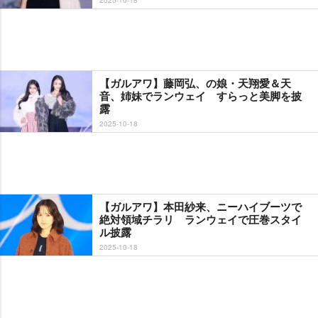
【ガルアワ】藤岡弘、の娘・天翔愛＆天
音、姉妹でランウェイ すらっと美脚を披
露
2025-10-18
【ガルアワ】本田紗来、ニーハイブーツで
絶対領域チラリ ランウェイで圧巻スタイ
ル披露
2025-10-18