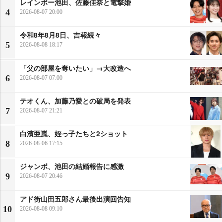
レインボー池田、佐藤佳奈と電撃婚
4
2026-08-07 20:00
令和8年8月8日、吉報続々
5
2026-08-08 18:17
「父の部屋を奪いたい」→大改造へ
6
2026-08-07 07:00
テオくん、加藤乃愛との破局を発表
7
2026-08-07 21:21
白濱亜嵐、姪っ子たちと2ショット
8
2026-08-06 17:15
ジャンボ、池田の結婚報告に感激
9
2026-08-07 20:46
アド街山田五郎さん最後出演回告知
10
2026-08-08 09:10