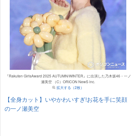
『Rakuten GirlsAward 2025 AUTUMN/WINTER』に出演した乃木坂46・一ノ
瀬美空 （C）ORICON NewS inc.
拡大する（2枚）
【全身カット】いやかわいすぎ!お花を手に笑顔
の一ノ瀬美空