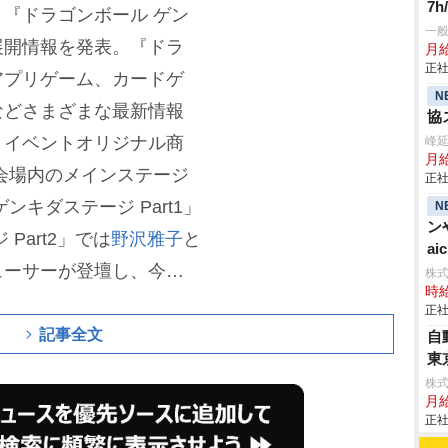
7
『ドラゴンボール ゲン
一
展開情報を発表。『ドラ
月
正社
アプリゲーム、カードゲ
N
などさまざまな最新情報
協
、イベントオリジナル商
峰
月給
会場内のメインステージ
正社
キダステージ Part1」
N
ン
Part2」では
野沢雅子
と
aic
ューサーが登壇し、今後
株
時給
新展開を発表。メインス
正社
ダマツリスペシャルライ
記事全文
自
東
AD-CHA-LA」など数々の
株
ーズの楽曲を歌唱してき
月給
正社
ルライブも行われる。