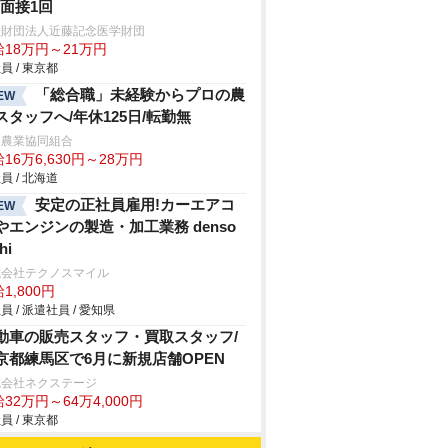
h/面接1回
般財団法人近藤記念医学財団
給18万円～21万円
員 / 東京都
「総合職」未経験からプロの農
EW
スタッフへ/年休125日/転勤無
延農業協同組合
16万6,630円～28万円
員 / 北海道
安定の正社員雇用!カーエアコ
EW
やエンジンの製造・加工業務 denso
hi
式会社テクノスマイル
1,800円
員 / 派遣社員 / 愛知県
動車の販売スタッフ・買取スタッフ/
京都練馬区で6月に新規店舗OPEN
式会社ネクステージ
32万円～64万4,000円
員 / 東京都