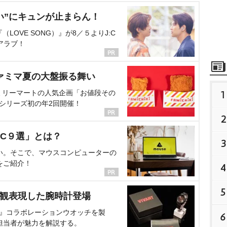
い”にキュンが止まらん！
OVE SONG）』が8／５よりJ:C
アラブ！
ァミマ夏の大盤振る舞い
ミリーマートの人気企画「お値段その
1
、シリーズ初の年2回開催！
2
C９選」とは？
3
い。そこで、マウスコンピューターの
をご紹介！
4
5
界観表現した腕時計登場
NT』コラボレーションウオッチを製
6
担当者が魅力を解説する。