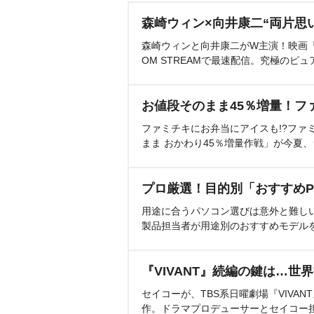
森崎ウィン×向井康二“両片思
森崎ウィンと向井康二がW主演！映画『（L
OM STREAMで最速配信。究極のピュ
お値段そのまま45％増量！フ
ファミチキにお弁当にアイスも!?ファ
まま おかわり45％増量作戦」が今夏
プロ厳選！目的別「おすすめP
用途に合うパソコン選びは意外と難し
製品担当者が用途別のおすすめモデル
『VIVANT』続編の鍵は…世
セイコーが、TBS系日曜劇場『VIVA
作。ドラマプロデューサーとセイコー