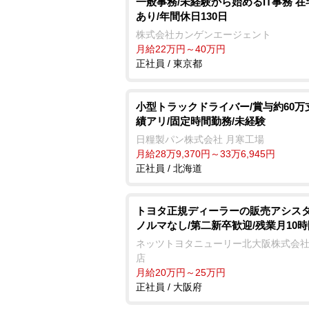
一般事務/未経験から始めるIT事務 
あり/年間休日130日
株式会社カンゲンエージェント
月給22万円～40万円
正社員 / 東京都
小型トラックドライバー/賞与約60万
績アリ/固定時間勤務/未経験
日糧製パン株式会社 月寒工場
月給28万9,370円～33万6,945円
正社員 / 北海道
トヨタ正規ディーラーの販売アシスタ
ノルマなし/第二新卒歓迎/残業月10時
ネッツトヨタニューリー北大阪株式会社
店
月給20万円～25万円
正社員 / 大阪府