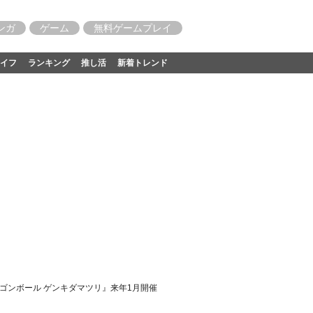
ンガ
ゲーム
無料ゲームプレイ
イフ
ランキング
推し活
新着トレンド
ゴンボール ゲンキダマツリ』来年1月開催