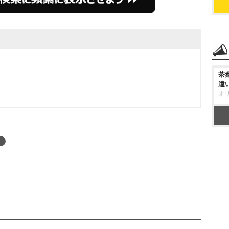
茶
違
オ