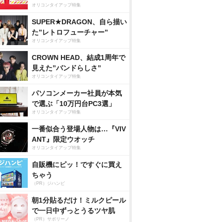
オリコンタイアップ特集
SUPER★DRAGON、自ら描い
た”レトロフューチャー”
オリコンタイアップ特集
CROWN HEAD、結成1周年で
見えた”バンドらしさ”
オリコンタイアップ特集
パソコンメーカー社員が本気
で選ぶ「10万円台PC3選」
オリコンタイアップ特集
一番似合う登場人物は…『VIV
ANT』限定ウオッチ
オリコンタイアップ特集
自販機にピッ！ですぐに買え
ちゃう
（PR）ジハンピ
朝1分貼るだけ！ミルクピール
で一日中ずっとうるツヤ肌
（PR）サボリーノ