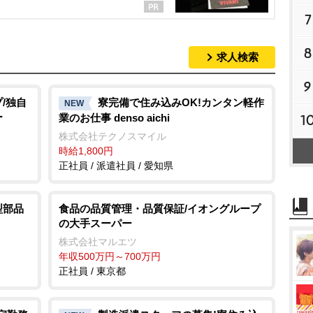
7
8
求人検索
9
/独自
寮完備で住み込みOK!カンタン軽作
NEW
ー
業のお仕事 denso aichi
1
株式会社テクノスマイル
時給1,800円
正社員 / 派遣社員 / 愛知県
型部品
食品の品質管理・品質保証/イオングループ
の大手スーパー
株式会社マルエツ
年収500万円～700万円
正社員 / 東京都