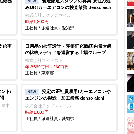
在宅勤務
製造派遣スタッフの募集!寮住み込
NEW
みOK!カーエアコンの検査業務 denso aichi
株式会社テクノスマイル
時給1,800円
正社員 / 派遣社員 / 愛知県
支給実
日用品の検証設計・評価研究職/国内最大級
の比較メディアを運営する上場グループ
株式会社マイベスト
年収660万円～960万円
正社員 / 東京都
ント/
安定の正社員雇用!カーエアコン
NEW
間
エンジンの製造・加工業務 denso aichi
 豊中
株式会社テクノスマイル
時給1,800円
正社員 / 派遣社員 / 愛知県