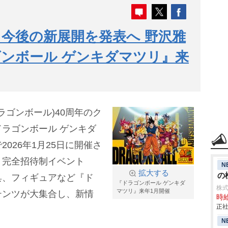
今後の新展開を発表へ 野沢雅
ンボール ゲンキダマツリ』来
ドラゴンボール)40周年のク
ラゴンボール ゲンキダ
026年1月25日に開催さ
、完全招待制イベント
N
拡大する
の検
具、フィギュアなど『ド
『ドラゴンボール ゲンキダ
株
マツリ』来年1月開催
テンツが大集合し、新情
時給
正社
N