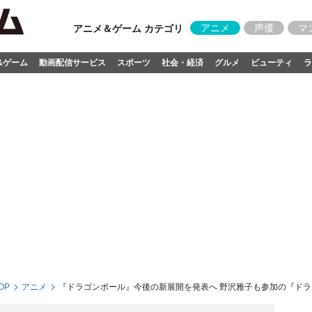
アニメ
声優
マ
アニメ＆ゲーム カテゴリ
&ゲーム
動画配信サービス
スポーツ
社会・経済
グルメ
ビューティ
ラ
OP
アニメ
『ドラゴンボール』今後の新展開を発表へ 野沢雅子も参加の『ドラ