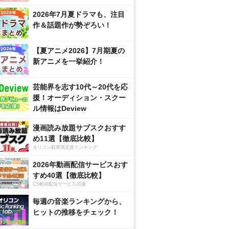
2026年7月夏ドラマも、注目
作＆話題作が勢ぞろい！
【夏アニメ2026】7月期夏の
新アニメを一挙紹介！
芸能界を志す10代～20代を応
援！オーディション・スクー
ル情報はDeview
漫画読み放題サブスクおすす
め11選【徹底比較】
オリコン顧客満足度ランキング
2026年動画配信サービスおす
すめ40選【徹底比較】
CS動画配信サービス20選
毎週の音楽ランキングから、
ヒットの推移をチェック！