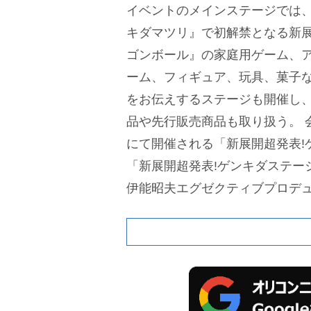
イベントのメインステージでは、
キダマツリ』で初解禁となる新
ゴンボール』の家庭用ゲーム、
ーム、フィギュア、玩具、菓子
をお伝えするステージも開催し
品や先行販売商品も取り扱う。
にて開催される「新展開超発表!ゲン
「新展開超発表!ゲンキダステージ 
伊能昭夫エグゼクティブプロデ
の『ドラゴンボール』に関する
テージのラストを飾る「ゲンキ
ブステージ」では「CHA-LA HE
アニメ『ドラゴンボール』シリ
た影山ヒロノブによるスペシャ