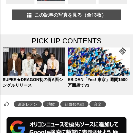
この記事の写真を見る（全13枚）
PICK UP CONTENTS
SUPER★DRAGON初の両A面シ
EBiDAN「Yes! 東京」週間1500
ングルリリース
万回超でV3
新浜レオン
演歌
紅白歌合戦
音楽