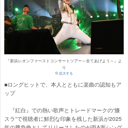
『新浜レオンファーストコンサートツアー～全てあげよう～』よ
り
拡大する
■ロングヒットで、本人とともに楽曲の認知もア
ップ
『紅白』での熱い歌声とトレードマークの“膝
スラ”で視聴者に鮮烈な印象を残した新浜が2025
年の勝負曲としてリリースしたのが両A面シング