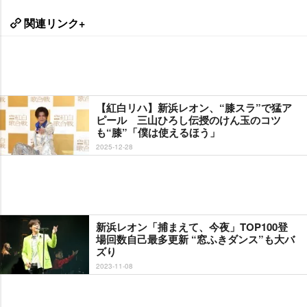
関連リンク+
【紅白リハ】新浜レオン、“膝スラ”で猛ア
ピール 三山ひろし伝授のけん玉のコツ
も“膝”「僕は使えるほう」
2025-12-28
新浜レオン「捕まえて、今夜」TOP100登
場回数自己最多更新 “窓ふきダンス”も大バ
ズり
2023-11-08