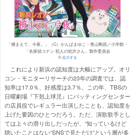
「捕まえて、今夜。」（C）かんばまゆこ・青山剛昌／小学館・
「名探偵コナン 犯人の犯沢さん」製作委員会
拡大する
これにより新浜の認知度は大幅にアップ。オリ
コン・モニターリサーチの23年の調査では、認
知率は17.0％、好感度は3.7％。この年、TBSの
日曜劇場『下剋上球児』にバッティングセンター
の店員役でレギュラー出演したことも、認知度を
上げた要因のひとつだろう。ただ、演歌歌手とし
ては上々の滑り出しだったが、“知っているけど
聴いたことはない“SNSで見ただけ”という層が多