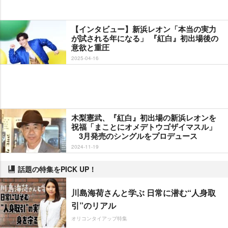
【インタビュー】新浜レオン「本当の実力
が試される年になる」 『紅白』初出場後の
意欲と重圧
2025-04-16
木梨憲武、『紅白』初出場の新浜レオンを
祝福「まことにオメデトウゴザイマスル」
3月発売のシングルをプロデュース
2024-11-19
話題の特集をPICK UP！
川島海荷さんと学ぶ 日常に潜む“人身取
引”のリアル
オリコンタイアップ特集