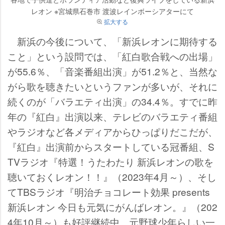
レオン ※宮城県石巻市 渡波レインボーシアターにて
拡大する
新浜の今後について、「新浜レオンに期待する
こと」という設問では、「紅白歌合戦への出場」
が55.6％、「音楽番組出演」が51.2％と、当然な
がら歌を聴きたいというファンが多いが、それに
続くのが「バラエティ出演」の34.4％。すでに昨
年の『紅白』出演以来、テレビのバラエティ番組
ラジオなど各メディアからひっぱりだこだが、
『紅白』出演前からスタートしている冠番組、S
TVラジオ『特選！うたわたり 新浜レオンの歌を
聴いておくレオン！！』（2023年4月～）、そし
てTBSラジオ『明治チョコレート効果 presents
新浜レオン 今日も元気にがんばレオン。』（202
4年10月～）も好評継続中。元野球少年らしい一