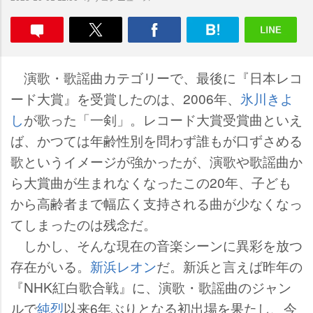
演歌・歌謡曲カテゴリーで、最後に『日本レコ
ード大賞』を受賞したのは、2006年、
氷川きよ
し
が歌った「一剣」。レコード大賞受賞曲といえ
ば、かつては年齢性別を問わず誰もが口ずさめる
歌というイメージが強かったが、演歌や歌謡曲か
ら大賞曲が生まれなくなったこの20年、子ども
から高齢者まで幅広く支持される曲が少なくなっ
てしまったのは残念だ。
しかし、そんな現在の音楽シーンに異彩を放つ
存在がいる。
新浜レオン
だ。新浜と言えば昨年の
『NHK紅白歌合戦』に、演歌・歌謡曲のジャン
ルで
純烈
以来6年ぶりとなる初出場を果たし、今