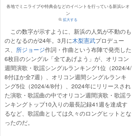
各地でミニライブや特典会などのイベントを行っている新浜レオ
ン
拡大する
この数字が示すように、新浜の人気が不動のも
のとなるのが24年。3月に
木梨憲武
プロデュー
ス、
所ジョージ
作詞・作曲という布陣で発売した
6枚目のシングル「全てあげよう」が、オリコン
週間演歌・歌謡シングルランキング1位（2024/4/
8付ほか全7週）、オリコン週間シングルランキ
ング5位（2024/4/8付）、2024年にリリースされ
た演歌・歌謡曲の中でオリコン週間演歌・歌謡ラ
ンキングトップ10入りの最長記録41週を達成す
るなど、歌謡曲としては久々のロングヒットとな
ったのだ。