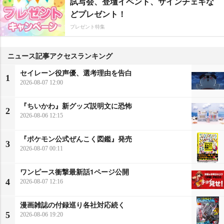
試写会、登壇イベント、サインチェキな
どプレゼント！
プレゼント特集
ニュース記事アクセスランキング
セイレーン役声優、選考理由を告白
1
2026-08-07 12:00
『ちいかわ』新グッズ説明文に恐怖
2
2026-08-06 12:15
『ポケモン公式ぜんこく図鑑』発売
3
2026-08-07 00:11
ワンピース衝撃最新話1ページ公開
4
2026-08-07 12:16
漫画雑誌の付録巡り各社対応続く
5
2026-08-06 19:20