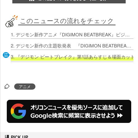
このニュースの流れをチェック
1. デジモン新作アニメ『DIGIMON BEATBREAK』ビジュアル解禁 3種類で咲夜レーナ＆プリスティモン、久遠寺マコト＆キロプモンら
2. デジモン新作の主題歌発表 『DIGIMON BEATBREAK』OPはMADKID、EDは冨岡愛
3. 『デジモン ビートブレイク』第1話あらすじ＆場面カッ
アニメ
PICK UP