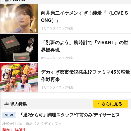
向井康二イケメンすぎ！純愛『（LOVE S
ONG）』
オリコンタイアップ特集
「別班のよう」腕時計で『VIVANT』の世
界観再現
オリコンタイアップ特集
デカすぎ都市伝説発生!?ファミマ45％増量
作戦再来
オリコンタイアップ特集
求人特集
さらに見る
「週2から可」調理スタッフ/午前のみ/デイサービス
NEW
株式会社Life・遊/わくわくデイカフェ
時給1,140円