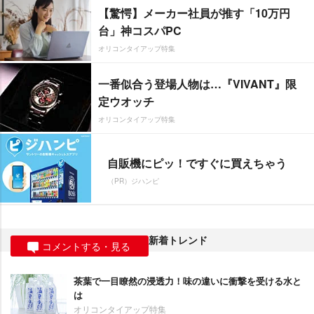
【驚愕】メーカー社員が推す「10万円
台」神コスパPC
オリコンタイアップ特集
一番似合う登場人物は…『VIVANT』限
定ウオッチ
オリコンタイアップ特集
自販機にピッ！ですぐに買えちゃう
（PR）ジハンピ
新着トレンド
コメントする・見る
茶葉で一目瞭然の浸透力！味の違いに衝撃を受ける水と
は
オリコンタイアップ特集