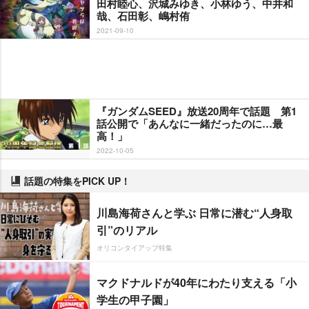
田村睦心、沢城みゆき、小林ゆう、中井和
哉、石田彰、嶋村侑
2021-09-10
『ガンダムSEED』放送20周年で話題 第1
話公開で「あんなに一緒だったのに…最
高！」
2022-10-05
話題の特集をPICK UP！
川島海荷さんと学ぶ 日常に潜む“人身取
引”のリアル
オリコンタイアップ特集
マクドナルドが40年にわたり支える「小
学生の甲子園」