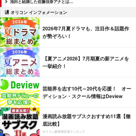
池田と結婚した佐藤佳奈アナとは…
オリコン インフォメーション
2026年7月夏ドラマも、注目作＆話題作
が勢ぞろい！
【夏アニメ2026】7月期夏の新アニメを
一挙紹介！
芸能界を志す10代～20代を応援！ オー
ディション・スクール情報はDeview
漫画読み放題サブスクおすすめ11選【徹
底比較】
オリコン顧客満足度ランキング