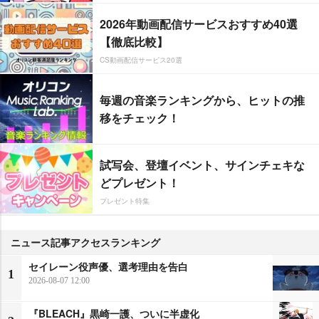
2026年動画配信サービスおすすめ40選
【徹底比較】
CS動画配信サービス20選
毎週の音楽ランキングから、ヒットの推
移をチェック！
試写会、登壇イベント、サインチェキな
どプレゼント！
プレゼント特集
ニュース記事アクセスランキング
セイレーン役声優、選考理由を告白
1
2026-08-07 12:00
『BLEACH』黒崎一護、ついに半虚化