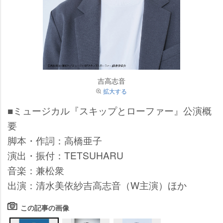
吉高志音
拡大する
■ミュージカル『スキップとローファー』公演概
要
脚本・作詞：高橋亜子
演出・振付：TETSUHARU
音楽：兼松衆
出演：清水美依紗吉高志音（W主演）ほか
この記事の画像