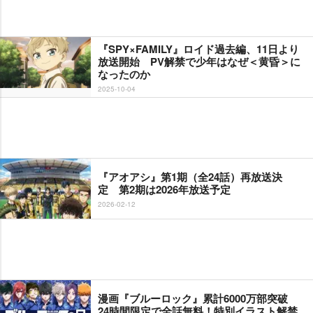
『SPY×FAMILY』ロイド過去編、11日より
放送開始 PV解禁で少年はなぜ＜黄昏＞に
なったのか
2025-10-04
『アオアシ』第1期（全24話）再放送決
定 第2期は2026年放送予定
2026-02-12
漫画『ブルーロック』累計6000万部突破
24時間限定で全話無料！特別イラスト解禁