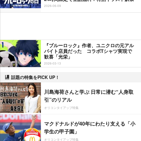
2026-06-09
『ブルーロック』作者、ユニクロの元アル
バイト店員だった コラボTシャツ実現で
歓喜「光栄」
2026-03-13
話題の特集をPICK UP！
川島海荷さんと学ぶ 日常に潜む“人身取
引”のリアル
オリコンタイアップ特集
マクドナルドが40年にわたり支える「小
学生の甲子園」
オリコンタイアップ特集