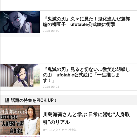
『鬼滅の刃』久々に見た！鬼化進んだ遊郭
編の禰豆子 ufotable公式絵に衝撃
2025-09-19
『鬼滅の刃』見ると切ない…微笑む胡蝶し
のぶ ufotable公式絵に「一生推しま
す！」
2025-09-03
話題の特集をPICK UP！
川島海荷さんと学ぶ 日常に潜む“人身取
引”のリアル
オリコンタイアップ特集