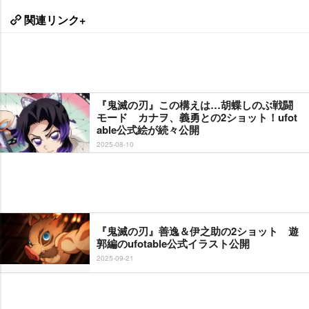
関連リンク+
『鬼滅の刃』この構えは…胡蝶しのぶ戦闘
モード カナヲ、義勇との2ショット！ufot
able公式絵が続々公開
2025-08-10
『鬼滅の刃』善逸＆伊之助の2ショット 遊
郭編のufotable公式イラスト公開
2025-09-21