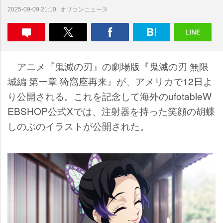
オリコンニュース
2025-09-09 21:10
アニメ『鬼滅の刃』の劇場版『鬼滅の刃 無限
城編 第一章 猗窩座再来』が、アメリカで12日よ
り公開される。これを記念して海外のufotableW
EBSHOP公式Xでは、注射器を持った笑顔の胡蝶
しのぶのイラストが公開された。