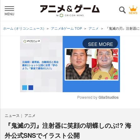
ホーム (オリコンニュース)
アニメ&ゲーム TOP
アニメ
『鬼滅の刃』注射器に笑
SEE MORE
Powered by 
GliaStudios
M
ニュース
アニメ
u
t
『鬼滅の刃』注射器に笑顔の胡蝶しのぶ!? 海
e
外公式SNSでイラスト公開