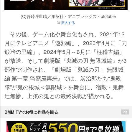
(C)吾峠呼世晴／集英社・アニプレックス・ufotable
拡大する
その後、ゲーム化や舞台化もされ、2021年12
月にテレビアニメ「遊郭編」、2023年4月に「刀
鍛冶の里編」、2024年5月～6月に「柱稽古編」
が放送。そして劇場版『鬼滅の刃 無限城編』が3
部作で制作され、『劇場版「鬼滅の刃」 無限城
編 第一章 猗窩座再来』では、炭治郎たち“鬼殺
隊”が鬼の根城＜無限城＞を舞台に、宿敵・鬼舞
辻無惨、上弦の鬼との最終決戦が描かれる。
DMM TVでお得に作品を観る