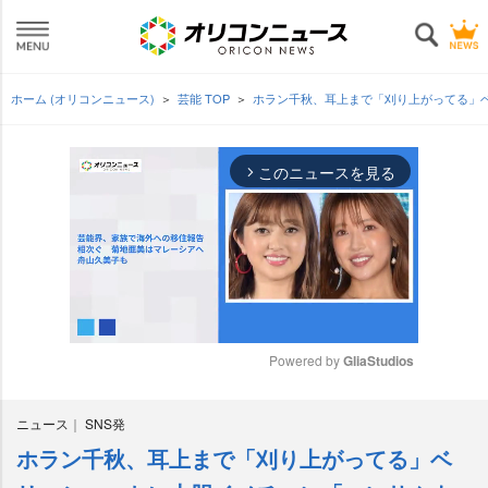
ホーム (オリコンニュース)
芸能 TOP
ホラン千秋、耳上まで「刈り上がってる」ベ
このニュースを見る
arrow_forward_ios
Powered by 
GliaStudios
M
ニュース
SNS発
u
t
ホラン千秋、耳上まで「刈り上がってる」ベ
e