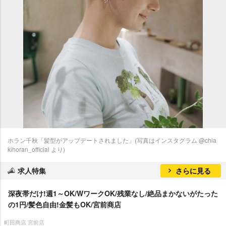
ホラン千秋「髪型がアップデートされました」(写真はインスタグラム @chia
kihoran_official より)
求人特集
さらに見る
深夜帯だけ!週1～OK/WワークOK/残業なし/絶品まかないがたった
の1円/髪色自由!金髪もOK/宮前商店
町田商店 宮前店