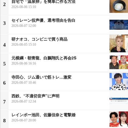
自宅で「温泉卵」を簡単に作る方法
2
2026-08-06 15:10
セイレーン役声優、選考理由を告白
3
2026-08-07 12:00
研ナオコ、コンビニで買う商品
4
2026-08-05 15:10
元横綱・朝青龍、白鵬翔氏と再会2S
5
2026-08-06 16:16
寺田心、ジム通いで筋トレ…激変
6
2026-08-07 10:46
西鉄、“不適切音声”に声明
7
2026-08-07 12:34
レインボー池田、佐藤佳奈と電撃婚
8
2026-08-07 20:00