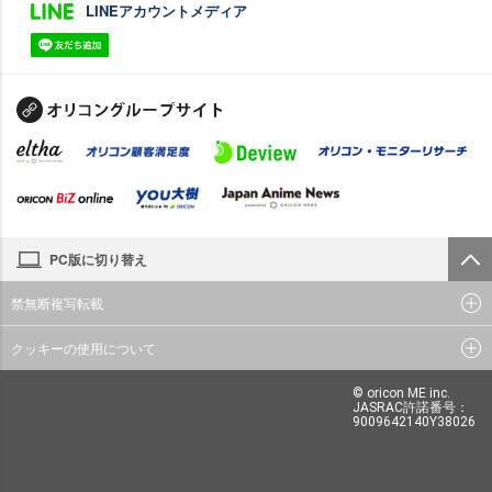
LINEアカウントメディア
PC版に切り替え
禁無断複写転載
クッキーの使用について
© oricon ME inc.
JASRAC許諾番号：
9009642140Y38026