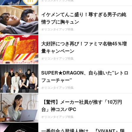
イケメンてんこ盛り！尊すぎる男子の純
情ラブに胸キュン
オリコンタイアップ特集
大好評につき再び！ファミマ名物45％増
量キャンペーン
オリコンタイアップ特集
SUPER★DRAGON、自ら描いた”レトロ
フューチャー”
オリコンタイアップ特集
【驚愕】メーカー社員が推す「10万円
台」神コスパPC
オリコンタイアップ特集
一番似合う登場人物は…『VIVANT』限