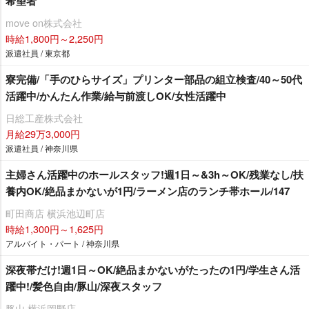
希望者
move on株式会社
時給1,800円～2,250円
派遣社員 / 東京都
寮完備/「手のひらサイズ」プリンター部品の組立検査/40～50代
活躍中/かんたん作業/給与前渡しOK/女性活躍中
日総工産株式会社
月給29万3,000円
派遣社員 / 神奈川県
主婦さん活躍中のホールスタッフ!週1日～&3h～OK/残業なし/扶
養内OK/絶品まかないが1円/ラーメン店のランチ帯ホール/147
町田商店 横浜池辺町店
時給1,300円～1,625円
アルバイト・パート / 神奈川県
深夜帯だけ!週1日～OK/絶品まかないがたったの1円/学生さん活
躍中!/髪色自由/豚山/深夜スタッフ
豚山 横浜岡野店