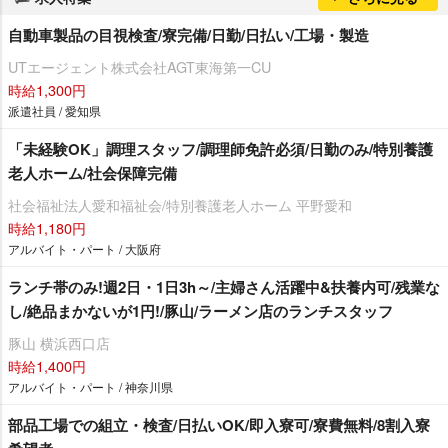
自動車製品の目視検査/寮完備/日勤/日払い/工場・製造
UTエージェント株式会社AGT東海第一CU
時給1,300円
派遣社員 / 愛知県
「未経験OK」調理スタッフ/調理師免許必須/日勤のみ/特別養護
老人ホーム/社会保障完備
社会福祉法人愛和福祉会/特別養護老人ホーム 平野愛和
時給1,180円
アルバイト・パート / 大阪府
ランチ帯のみ!週2日・1日3h～/主婦さん活躍中&扶養内可/残業な
し/絶品まかないが1円!/豚山/ラーメン店のランチスタッフ
豚山 横浜西口店
時給1,400円
アルバイト・パート / 神奈川県
部品工場での組立・検査/日払いOK/即入寮可/寮費無料/8割入寮